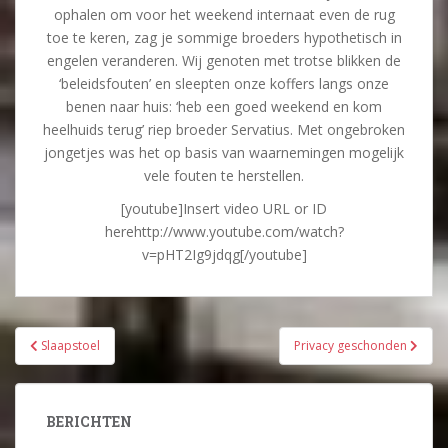
ophalen om voor het weekend internaat even de rug
toe te keren, zag je sommige broeders hypothetisch in
engelen veranderen. Wij genoten met trotse blikken de
‘beleidsfouten’ en sleepten onze koffers langs onze
benen naar huis: ‘heb een goed weekend en kom
heelhuids terug’ riep broeder Servatius. Met ongebroken
jongetjes was het op basis van waarnemingen mogelijk
vele fouten te herstellen.
[youtube]Insert video URL or ID
herehttp://www.youtube.com/watch?
v=pHT2Ig9jdqg[/youtube]
Bericht
Slaapstoel
Privacy geschonden
navigatie
BERICHTEN