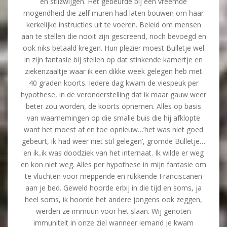
en stilzwijgen. Het gebeurde bij een vreemde
mogendheid die zelf muren had laten bouwen om haar
kerkelijke instructies uit te voeren. Beleid om mensen
aan te stellen die nooit zijn gescreend, noch bevoegd en
ook niks betaald kregen. Hun plezier moest Bulletje wel
in zijn fantasie bij stellen op dat stinkende kamertje en
ziekenzaaltje waar ik een dikke week gelegen heb met
40 graden koorts. Iedere dag kwam de viespeuk per
hypothese, in de veronderstelling dat ik maar gauw weer
beter zou worden, de koorts opnemen. Alles op basis
van waarnemingen op die smalle buis die hij afklopte
want het moest af en toe opnieuw…’het was niet goed
gebeurt, ik had weer niet stil gelegen’, gromde Bulletje…
en ik..ik was doodziek van het internaat. Ik wilde er weg
en kon niet weg. Alles per hypothese in mijn fantasie om
te vluchten voor meppende en rukkende Franciscanen
aan je bed. Geweld hoorde erbij in die tijd en soms, ja
heel soms, ik hoorde het andere jongens ook zeggen,
werden ze immuun voor het slaan. Wij genoten
immuniteit in onze ziel wanneer iemand je kwam