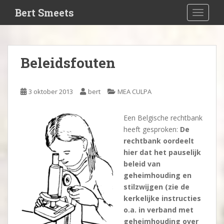
S
Bert Smeets
TOGGLE
k
i
p
t
Beleidsfouten
o
m
a
3 oktober 2013
bert
MEA CULPA
i
n
Een Belgische rechtbank
c
heeft gesproken:
De
o
rechtbank oordeelt
n
hier dat het pauselijk
t
beleid van
e
geheimhouding en
n
stilzwijgen (zie de
t
kerkelijke instructies
o.a. in verband met
geheimhouding over