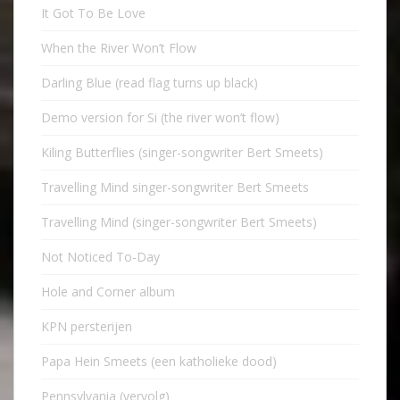
It Got To Be Love
When the River Won’t Flow
Darling Blue (read flag turns up black)
Demo version for Si (the river won’t flow)
Kiling Butterflies (singer-songwriter Bert Smeets)
Travelling Mind singer-songwriter Bert Smeets
Travelling Mind (singer-songwriter Bert Smeets)
Not Noticed To-Day
Hole and Corner album
KPN persterijen
Papa Hein Smeets (een katholieke dood)
Pennsylvania (vervolg)