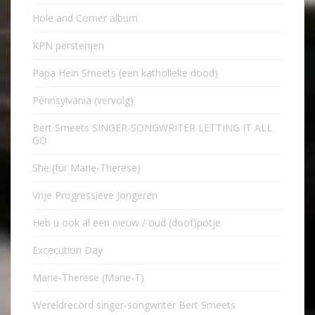
Hole and Corner album
KPN persterijen
Papa Hein Smeets (een katholieke dood)
Pennsylvania (vervolg)
Bert Smeets SINGER-SONGWRITER LETTING IT ALL
GO
She (für Marie-Therese)
Vrije Progressieve Jongeren
Heb u ook al een nieuw / oud (doof)potje
Excecution Day
Marie-Therese (Marie-T)
Wereldrecord singer-songwriter Bert Smeets