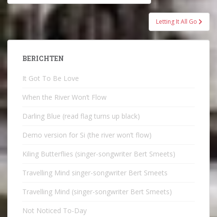
navigatie
Letting It All Go
BERICHTEN
It Got To Be Love
When the River Won’t Flow
Darling Blue (read flag turns up black)
Demo version for Si (the river won’t flow)
Kiling Butterflies (singer-songwriter Bert Smeets)
Travelling Mind singer-songwriter Bert Smeets
Travelling Mind (singer-songwriter Bert Smeets)
Not Noticed To-Day