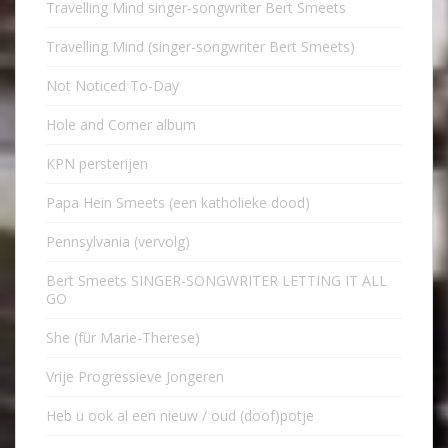
Travelling Mind singer-songwriter Bert Smeets
Travelling Mind (singer-songwriter Bert Smeets)
Not Noticed To-Day
Hole and Corner album
KPN persterijen
Papa Hein Smeets (een katholieke dood)
Pennsylvania (vervolg)
Bert Smeets SINGER-SONGWRITER LETTING IT ALL
GO
She (für Marie-Therese)
Vrije Progressieve Jongeren
Heb u ook al een nieuw / oud (doof)potje