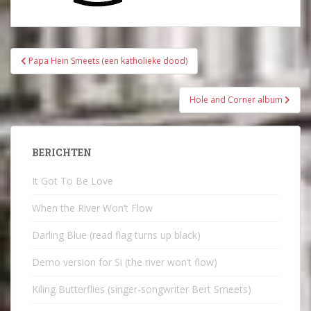
Bericht
Papa Hein Smeets (een katholieke dood)
navigatie
Hole and Corner album
BERICHTEN
It Got To Be Love
When the River Won’t Flow
Darling Blue (read flag turns up black)
Demo version for Si (the river won’t flow)
Kiling Butterflies (singer-songwriter Bert Smeets)