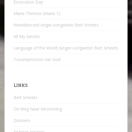
Excecution Day
Marie-Therese (Marie-T)
Wereldrecord singer-songwriter Bert Smeets
All My Senses
Language of the World (singer-songwriter Bert Smeets
Tussenpersoon van God
LINKS
Bert Smeets
De Weg Naar Verzoening
Dossiers
Engelen Jongens