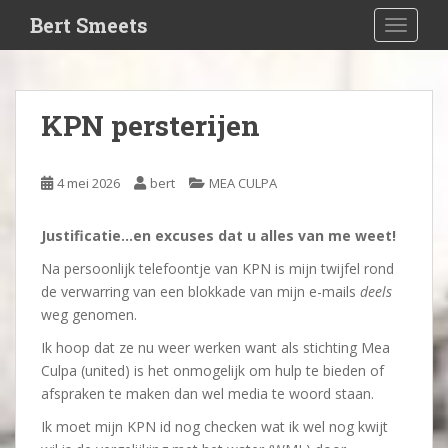
S
Bert Smeets
TOGGLE
k
i
p
t
KPN persterijen
o
m
a
4 mei 2026
bert
MEA CULPA
i
n
Justificatie…en excuses dat u alles van me weet!
c
o
Na persoonlijk telefoontje van KPN is mijn twijfel rond
n
de verwarring van een blokkade van mijn e-mails
deels
t
weg genomen.
e
Ik hoop dat ze nu weer werken want als stichting Mea
n
Culpa (united) is het onmogelijk om hulp te bieden of
t
afspraken te maken dan wel media te woord staan.
Ik moet mijn KPN id nog checken wat ik wel nog kwijt