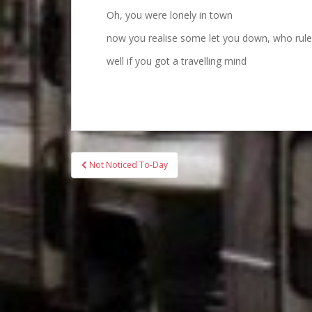
Oh, you were lonely in town
now you realise some let you down, who rule
well if you got a travelling mind
Bericht
Not Noticed To-Day
navigatie