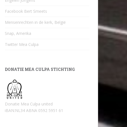
Engelen Jongens
Facebook Bert Smeets
Mensenrechten in de kerk, België
Snap, Amerika
Twitter Mea Culpa
DONATIE MEA CULPA STICHTING
Donatie Mea Culpa united
iBAN:NL34 ABNA 0592 5951 61