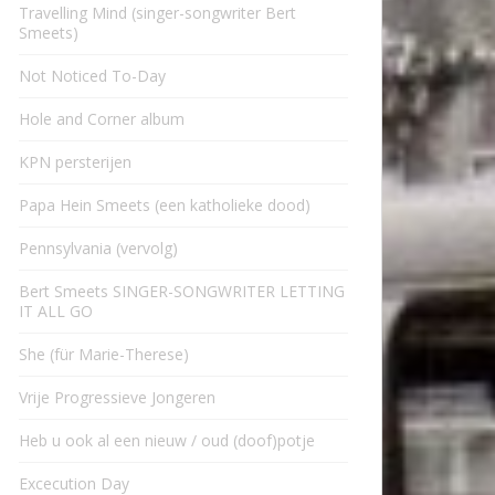
Travelling Mind (singer-songwriter Bert
Smeets)
Not Noticed To-Day
Hole and Corner album
KPN persterijen
Papa Hein Smeets (een katholieke dood)
Pennsylvania (vervolg)
Bert Smeets SINGER-SONGWRITER LETTING
IT ALL GO
She (für Marie-Therese)
Vrije Progressieve Jongeren
Heb u ook al een nieuw / oud (doof)potje
Excecution Day