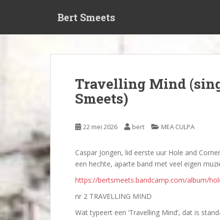
S
Bert Smeets
k
i
p
t
o
m
Travelling Mind (sin
a
Smeets)
i
n
c
22 mei 2026
bert
MEA CULPA
o
n
t
Caspar Jongen, lid eerste uur Hole and Corner
e
een hechte, aparte band met veel eigen muz
n
https://bertsmeets.bandcamp.com/album/hol
t
nr 2 TRAVELLING MIND
Wat typeert een ‘Travelling Mind’, dat is sta