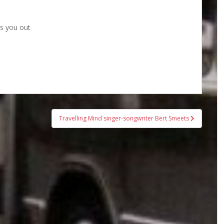
s you out
Travelling Mind singer-songwriter Bert Smeets