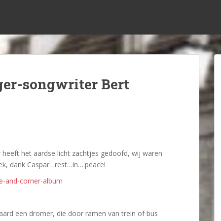
ger-songwriter Bert
 heeft het aardse licht zachtjes gedoofd, wij waren
iek, dank Caspar…rest…in….peace!
e-and-corner-album
ndaard een dromer, die door ramen van trein of bus