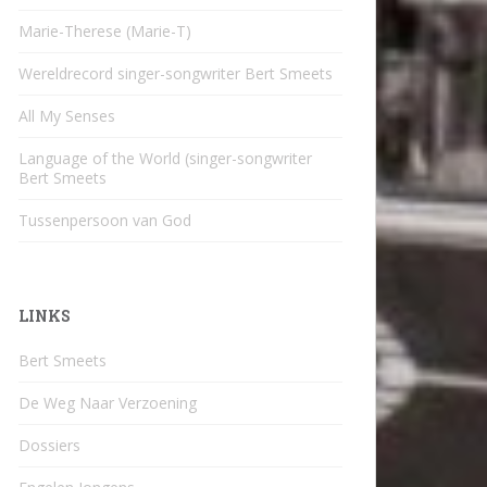
Marie-Therese (Marie-T)
Wereldrecord singer-songwriter Bert Smeets
All My Senses
Language of the World (singer-songwriter
Bert Smeets
Tussenpersoon van God
LINKS
Bert Smeets
De Weg Naar Verzoening
Dossiers