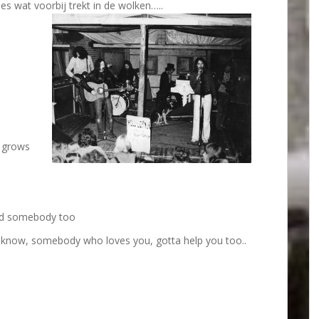
lles wat voorbij trekt in de wolken…..
t grows
ind somebody too
o know, somebody who loves you, gotta help you too..