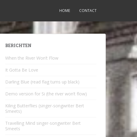
HOME
CONTACT
BERICHTEN
When the River Won’t Flow
It Gotta Be Love
Darling Blue (read flag turns up black)
Demo version for Si (the river won’t flow)
Kiling Butterflies (singer-songwriter Bert
Smeets)
Travelling Mind singer-songwriter Bert
Smeets