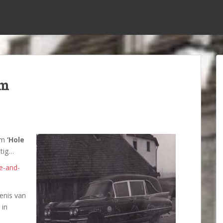
um
bum
‘Hole
tig…
e-and-
denis van
 in