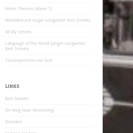
Marie-Therese (Marie-T)
Wereldrecord singer-songwriter Bert Smeets
All My Senses
Language of the World (singer-songwriter
Bert Smeets
Tussenpersoon van God
LINKS
Bert Smeets
De Weg Naar Verzoening
Dossiers