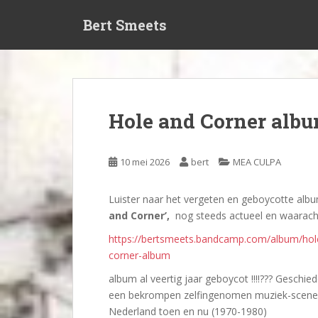
S
Bert Smeets
k
i
p
t
o
m
Hole and Corner alb
a
i
n
10 mei 2026
bert
MEA CULPA
c
o
Luister naar het vergeten en geboycotte al
n
and Corner’,
nog steeds actueel en waarach
t
e
https://bertsmeets.bandcamp.com/album/hol
n
corner-album
t
album al veertig jaar geboycot !!!!??? Geschie
een bekrompen zelfingenomen muziek-scene
Nederland toen en nu (1970-1980)