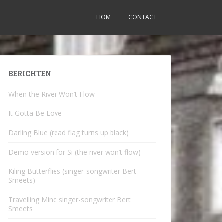
HOME
CONTACT
BERICHTEN
When the River Won’t Flow
It Gotta Be Love
Darling Blue (read flag turns up black)
Demo version for Si (the river won’t flow)
Kiling Butterflies (singer-songwriter Bert
Smeets)
Travelling Mind singer-songwriter Bert
Smeets