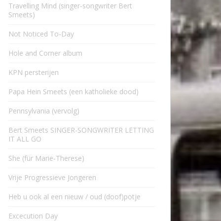
Travelling Mind (singer-songwriter Bert
Smeets)
Not Noticed To-Day
Hole and Corner album
KPN persterijen
Papa Hein Smeets (een katholieke dood)
Pennsylvania (vervolg)
Bert Smeets SINGER-SONGWRITER LETTING
IT ALL GO
She (für Marie-Therese)
Vrije Progressieve Jongeren
Heb u ook al een nieuw / oud (doof)potje
Excecution Day