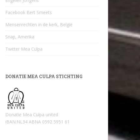
Engelen Jongens
Facebook Bert Smeets
Mensenrechten in de kerk, België
Snap, Amerika
Twitter Mea Culpa
DONATIE MEA CULPA STICHTING
Donatie Mea Culpa united
iBAN:NL34 ABNA 0592 5951 61