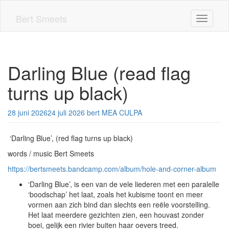
Skip
to
Bert Smeets
Toggle n
main
content
Darling Blue (read flag
turns up black)
28 juni 2026
24 juli 2026
bert
MEA CULPA
‘Darling Blue’, (red flag turns up black)
words / music Bert Smeets
https://bertsmeets.bandcamp.com/album/hole-and-corner-album
‘Darling Blue’, is een van de vele liederen met een paralelle
‘boodschap’ het laat, zoals het kubisme toont en meer
vormen aan zich bind dan slechts een reële voorstelling.
Het laat meerdere gezichten zien, een houvast zonder
boei, gelijk een rivier buiten haar oevers treed.