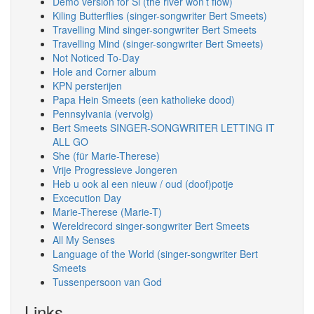
Demo version for Si (the river won’t flow)
Kiling Butterflies (singer-songwriter Bert Smeets)
Travelling Mind singer-songwriter Bert Smeets
Travelling Mind (singer-songwriter Bert Smeets)
Not Noticed To-Day
Hole and Corner album
KPN persterijen
Papa Hein Smeets (een katholieke dood)
Pennsylvania (vervolg)
Bert Smeets SINGER-SONGWRITER LETTING IT
ALL GO
She (für Marie-Therese)
Vrije Progressieve Jongeren
Heb u ook al een nieuw / oud (doof)potje
Excecution Day
Marie-Therese (Marie-T)
Wereldrecord singer-songwriter Bert Smeets
All My Senses
Language of the World (singer-songwriter Bert
Smeets
Tussenpersoon van God
Links