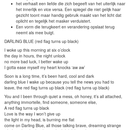
het verhaalt een liefde die zich begeeft van het uiterlijk naar
het innerlijk en vice versa. Een spiegel die niet gelijk haar
gezicht toont maar handig gebruik maakt van het licht dat
oplicht en tegelijk het masker verduistert.
Een vorm die terugkeert en verandering opslaat terug
neemt als mee buigt.
DARLING BLUE (red flag turns up black)
I woke up this morning at six o’clock
the day in hours, the night unlock
no more bad luck, I better wake up
I gotta ease myself my heart knocks ‘aw aw’
Soon is a long time, it’s been hard, cool and dark
darling blue I wake up because you tell the news you had to
leave, the red flag turns up black (red flag turns up black)
You and I been through quiet a mess, oh honey, it’s all attached,
anything immortelle, find someone, someone else,
A red flag turns up black
Love is the way I won’t give up
the light in my head, is burning me flat
come on Darling Blue, all those talking brave, dreaming strange