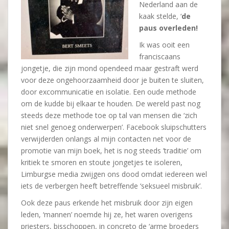
Nederland aan de
kaak stelde, ‘
de
paus overleden!
Ik was ooit een
franciscaans
jongetje, die zijn mond opendeed maar gestraft werd
voor deze ongehoorzaamheid door je buiten te sluiten,
door excommunicatie en isolatie. Een oude methode
om de kudde bij elkaar te houden. De wereld past nog
steeds deze methode toe op tal van mensen die ‘zich
niet snel genoeg onderwerpen’. Facebook sluipschutters
verwijderden onlangs al mijn contacten net voor de
promotie van mijn boek, het is nog steeds ’traditie’ om
kritiek te smoren en stoute jongetjes te isoleren,
Limburgse media zwijgen ons dood omdat iedereen wel
iets de verbergen heeft betreffende ‘seksueel misbruik’.
Ook deze paus erkende het misbruik door zijn eigen
leden, ‘mannen’ noemde hij ze, het waren overigens
priesters, bisschoppen, in concreto de ‘arme broeders