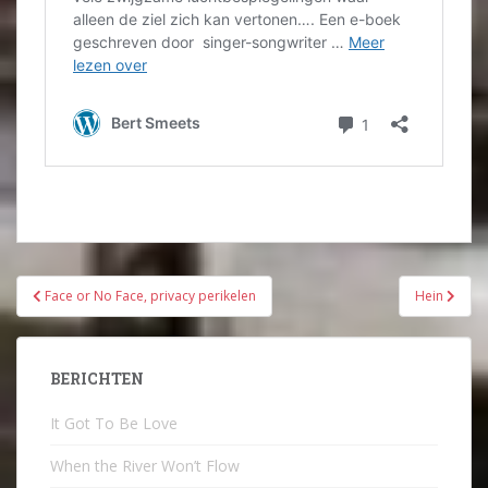
Bericht
Face or No Face, privacy perikelen
Hein
navigatie
BERICHTEN
It Got To Be Love
When the River Won’t Flow