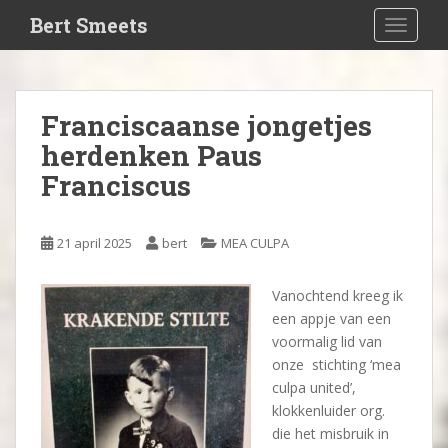
S
Bert Smeets
TOGGLE
k
i
p
t
Franciscaanse jongetjes
o
herdenken Paus
m
a
Franciscus
i
n
c
21 april 2025
bert
MEA CULPA
o
n
Vanochtend kreeg ik
t
een appje van een
e
voormalig lid van
n
onze stichting ‘mea
t
culpa united’,
klokkenluider org.
die het misbruik in