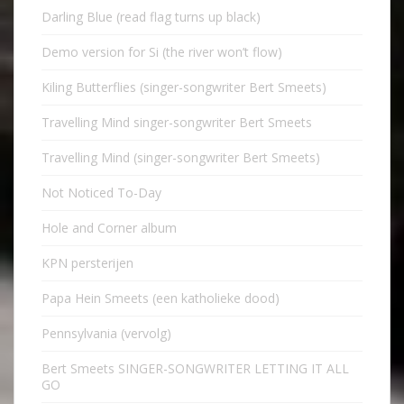
Darling Blue (read flag turns up black)
Demo version for Si (the river won’t flow)
Kiling Butterflies (singer-songwriter Bert Smeets)
Travelling Mind singer-songwriter Bert Smeets
Travelling Mind (singer-songwriter Bert Smeets)
Not Noticed To-Day
Hole and Corner album
KPN persterijen
Papa Hein Smeets (een katholieke dood)
Pennsylvania (vervolg)
Bert Smeets SINGER-SONGWRITER LETTING IT ALL
GO