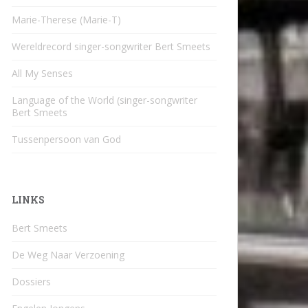
Marie-Therese (Marie-T)
Wereldrecord singer-songwriter Bert Smeets
All My Senses
Language of the World (singer-songwriter
Bert Smeets
Tussenpersoon van God
LINKS
Bert Smeets
De Weg Naar Verzoening
Dossiers