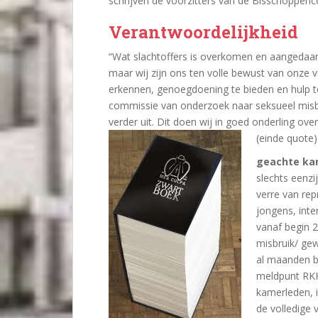
schrijven de voorzitters van de Bisschoppenc
Verantwoordelijkheid
“Wat slachtoffers is overkomen en aangedaa
maar wij zijn ons ten volle bewust van onze
erkennen, genoegdoening te bieden en hulp te
commissie van onderzoek naar seksueel misb
verder uit. Dit doen wij in goed onderling ov
(einde quote)
geachte ka
slechts eenzi
verre van rep
jongens, inte
vanaf begin 2
misbruik/ ge
al maanden b
meldpunt RKK
kamerleden, 
de volledige