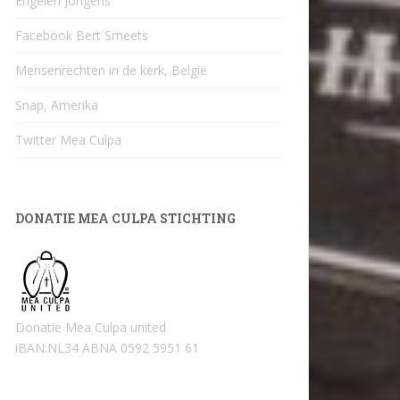
Engelen Jongens
Facebook Bert Smeets
Mensenrechten in de kerk, België
Snap, Amerika
Twitter Mea Culpa
DONATIE MEA CULPA STICHTING
Donatie Mea Culpa united
iBAN:NL34 ABNA 0592 5951 61