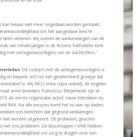
onferentie en de KNR.
n kan helaas niet meer ongedaan worden gemaakt,
 verantwoordelijkheid om het aangedane leed te
 laten verlenen. Wij voeren de aanbevelingen van de
ruik van minderjarigen in de Rooms-Katholieke Kerk
erleg met vertegenwoordigers van de slachtoffers.”
merleden
: Dit contact met de vertegenwoordigers is
jdig en beperkt zich tot een geselecteerd groepje dat
resentatief is. Wij MCU (mea culpa united), de engelen
rnaat arme broeders Franciscus Bleijerheide zijn al
010 als eerste organisatie actief, nauw betrokken bij
weld RKK. Na alle excuses komt het nu aan op daden,
ereiken ons berichten dat gegrond verklaringen
 niet worden uitgekeerd. Dit probleem, geachte
is niet ons probleem. De bisschoppen / KNR hebben
 verantwoordelijkheid om zorg te dragen voor een