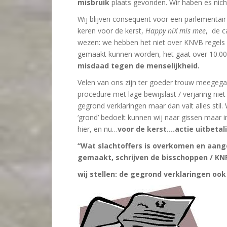
misbruik
plaats gevonden. Wir haben es nicht 
Wij blijven consequent voor een parlementai
keren voor de kerst,
Happy niX mis mee
, de c
wezen: we hebben het niet over KNVB regels ov
gemaakt kunnen worden, het gaat over 10.000
misdaad tegen de menselijkheid.
Velen van ons zijn ter goeder trouw meegega
procedure met lage bewijslast / verjaring niet 
gegrond verklaringen maar dan valt alles sti
‘grond’ bedoelt kunnen wij naar gissen maar in 
hier, en nu…
voor de kerst….actie uitbetal
“Wat slachtoffers is overkomen en aan
gemaakt, schrijven de bisschoppen / KN
wij stellen: de gegrond verklaringen ook 