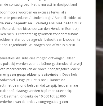
n de contactgroep. Het is muisstil in doofpot land.
door mooie woorden en excuses terwijl alle
telde procedures / Lindenbergh / Bandell leidde tot
de kerk bepaalt en….vervolgens niet betaald
. Er
 de Rotterdamse bisschop van den Hende in Rome zijn
eken men is echter terug gekomen zonder resultaat.
probleem later op de agenda, belooft aan knoppen te
 boel tegenhoudt. Wij vragen ons af wie is hier in
ganisaties’ die subsidies mogen ontvangen, alleen
 politiek) worden voor de bühne gestimuleerd terwijl
grote meerderheid van de ordes / congregaties iedere
en er
geen gesprekken plaatsvinden
. Deze hele
dwerkelijk ingrijpt. Het is aan u kamer via
wordt met de mond beleden dat ze spijt hebben maar
uik heeft plaatsgevonden blijft men uiteindelijk
ort Deetman, ondanks de 10.000 tot 20.000
eerderheid van de ordes / congregaties
geen