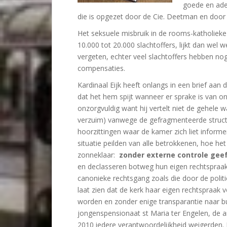
goede en ade
die is opgezet door de Cie. Deetman en do
Het seksuele misbruik in de rooms-katholieke
10.000 tot 20.000 slachtoffers, lijkt dan we
vergeten, echter veel slachtoffers hebben no
compensaties.
Kardinaal Eijk heeft onlangs in een brief aan
dat het hem spijt wanneer er sprake is van on
onzorgvuldig want hij vertelt niet de gehele w
verzuim) vanwege de gefragmenteerde struct
hoorzittingen waar de kamer zich liet inform
situatie peilden van alle betrokkenen, hoe he
zonneklaar:
zonder externe controle geef
en declasseren botweg hun eigen rechtspraak
canonieke rechtsgang zoals die door de politi
laat zien dat de kerk haar eigen rechtspraak v
worden en zonder enige transparantie naar bu
jongenspensionaat st Maria ter Engelen, de a
2010 iedere verantwoordelijkheid weigerden.