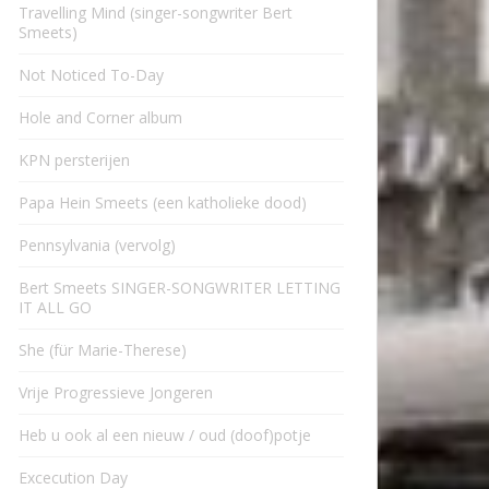
Travelling Mind (singer-songwriter Bert
Smeets)
Not Noticed To-Day
Hole and Corner album
KPN persterijen
Papa Hein Smeets (een katholieke dood)
Pennsylvania (vervolg)
Bert Smeets SINGER-SONGWRITER LETTING
IT ALL GO
She (für Marie-Therese)
Vrije Progressieve Jongeren
Heb u ook al een nieuw / oud (doof)potje
Excecution Day