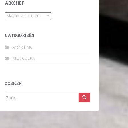
ARCHIEF
Archief
CATEGORIEËN
Archief MC
MEA CULPA
ZOEKEN
Zoek
naar: