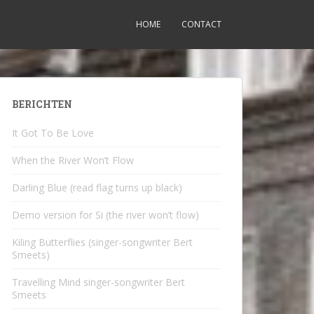
HOME
CONTACT
BERICHTEN
It Got To Be Love
When the River Won’t Flow
Darling Blue (read flag turns up black)
Demo version for Si (the river won’t flow)
Kiling Butterflies (singer-songwriter Bert
Smeets)
Travelling Mind singer-songwriter Bert
Smeets