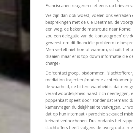
Franciscanen reageren niet eens op brieven va
We zijn dan ook woest, voelen ons verraden 
besprekingen met de Cie Deetman, de voorges
een weg, de bekende marsroute naar Rome:
zou een delegatie van de ‘contactgroep’ olv
geweest om dit financiële probleem te bespr
Men vertelt niet hoe of waarom, schuift het 
draaien maar er is top-down informatie die de
charge?
De ‘contactgroep’, bisdommen, ‘slachtofferor
mediation trajecten (moderne achterkamertjes
de waarheid, de bittere waarheid is dat een 
verantwoordelijkheid naast zich neerleggen, 
poppenkast speelt door zonder dat iemand daa
kamervragen duidelijkheid te verkrijgen. Er 
dat op hun internaat / parochie seksueel misbr
keihard verloochenen. Dus ondanks het rapp
slachtoffers heeft volgens de overgrootte m