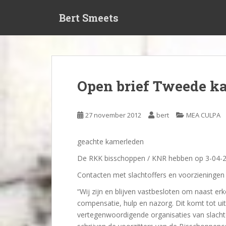
S
Bert Smeets
k
i
p
t
o
m
Open brief Tweede ka
a
i
n
27 november 2012
bert
MEA CULPA
c
o
geachte kamerleden
n
t
De RKK bisschoppen / KNR hebben op 3-04-20
e
Contacten met slachtoffers en voorzieningen
n
t
“Wij zijn en blijven vastbesloten om naast e
compensatie, hulp en nazorg. Dit komt tot uit
vertegenwoordigende organisaties van slachtoff