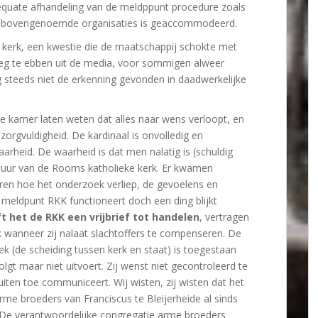
quate afhandeling van de meldppunt procedure zoals
or bovengenoemde organisaties is geaccommodeerd.
 kerk, een kwestie die de maatschappij schokte met
l weg te ebben uit de media, voor sommigen alweer
g steeds niet de erkenning gevonden in daadwerkelijke
 de kamer laten weten dat alles naar wens verloopt, en
zorgvuldigheid. De kardinaal is onvolledig en
aarheid. De waarheid is dat men nalatig is (schuldig
uur van de Rooms katholieke kerk. Er kwamen
eren hoe het onderzoek verliep, de gevoelens en
t meldpunt RKK functioneert doch een ding blijkt
t het de RKK een vrijbrief tot handelen
, vertragen
 wanneer zij nalaat slachtoffers te compenseren. De
ek (de scheiding tussen kerk en staat) is toegestaan
olgt maar niet uitvoert. Zij wenst niet gecontroleerd te
iten toe communiceert. Wij wisten, zij wisten dat het
rme broeders van Franciscus te Bleijerheide al sinds
 De verantwoordelijke congregatie arme broeders