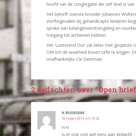
hoofd van de congregatie die zelf doel is van 
Het betreft overste broeder Johannes Wolter
sterftegevallen bij gehandicapte kinderen begi
sprake van belangenverstrengeling en voorkenn
toegang tot archieven hebben.
Het ‘Luisterend Oor’ zal zeker met gespitste 
OM om de waarheid boven tafel te krijgen. Di
onafhankelijke Cie Deetman.
2 gedachten over “Open brie
H.BUURSINK
18 maart 2013 om 10:32
H.H.
Is er ook ooit wel eens aan gedacht ,