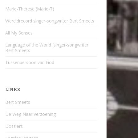
Marie-Therese (Marie-T)
Wereldrecord singer-songwriter Bert Smeets
All My Senses
Language of the World (singer-songwriter
Bert Smeets
Tussenpersoon van God
LINKS
Bert Smeets
De Weg Naar Verzoening
Dossiers