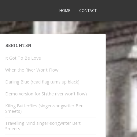
HOME
CONTACT
BERICHTEN
It Got To Be Love
When the River Won’t Flow
Darling Blue (read flag turns up black)
Demo version for Si (the river won’t flow)
Kiling Butterflies (singer-songwriter Bert
Smeets)
Travelling Mind singer-songwriter Bert
Smeets