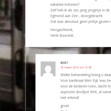
vakantie kolonies?
Zelf heb ik als zes jarig jongetje in 
Egmond aan Zee , doorgebracht.
Dat was absoluut geen pretje gezien 
Hoogachtend,
Henk Buursink.
BERT
18 maart 2013 om 12:58
Welke behandeling kreeg u da
Voor kardinaal Wim Eijk ‘was het
voor de kinderen toen, dacht hi
aspecten doofpot RKK, al vanaf
niet erkend!
groet