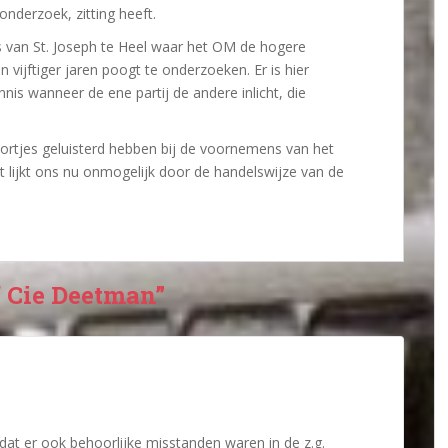
onderzoek, zitting heeft.
s van St. Joseph te Heel waar het OM de hogere
n vijftiger jaren poogt te onderzoeken. Er is hier
is wanneer de ene partij de andere inlicht, die
oortjes geluisterd hebben bij de voornemens van het
t lijkt ons nu onmogelijk door de handelswijze van de
f Cie Deetman”
 dat er ook behoorlijke misstanden waren in de z.g.