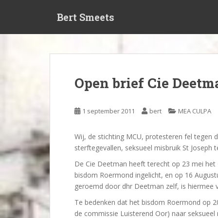
S
Bert Smeets
k
i
p
t
o
m
Open brief Cie Deetm
a
i
n
1 september 2011
bert
MEA CULPA
c
o
Wij, de stichting MCU, protesteren fel tege
n
sterftegevallen, seksueel misbruik St Joseph te
t
e
De Cie Deetman heeft terecht op 23 mei het 
n
bisdom Roermond ingelicht, en op 16 Augustu
t
geroemd door dhr Deetman zelf, is hiermee v
Te bedenken dat het bisdom Roermond op 20
de commissie Luisterend Oor) naar seksueel 