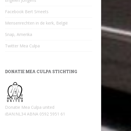
Engelen Jongens
Facebook Bert Smeets
Mensenrechten in de kerk, België
Snap, Amerika
Twitter Mea Culpa
DONATIE MEA CULPA STICHTING
Donatie Mea Culpa united
iBAN:NL34 ABNA 0592 5951 61