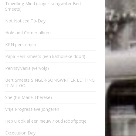
Travelling Mind (singer-songwriter Bert
Smeets)
Not Noticed To-Day
Hole and Corner album
KPN persterijen
Papa Hein Smeets (een katholieke dood)
Pennsylvania (vervolg)
Bert Smeets SINGER-SONGWRITER LETTING
IT ALL GO
She (für Marie-Therese)
Vrije Progressieve Jongeren
Heb u ook al een nieuw / oud (doof)potje
Excecution Day