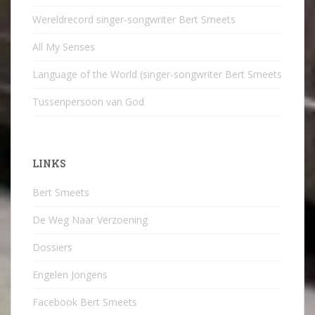
Wereldrecord singer-songwriter Bert Smeets
All My Senses
Language of the World (singer-songwriter Bert Smeets
Tussenpersoon van God
LINKS
Bert Smeets
De Weg Naar Verzoening
Dossiers
Engelen Jongens
Facebook Bert Smeets