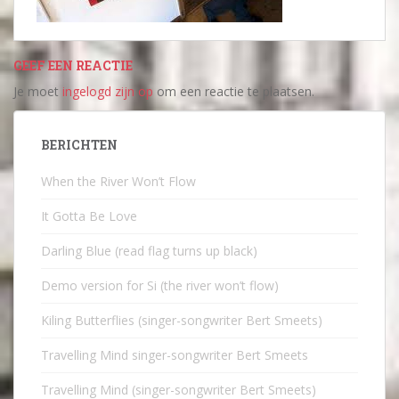
GEEF EEN REACTIE
Je moet
ingelogd zijn op
om een reactie te plaatsen.
BERICHTEN
When the River Won’t Flow
It Gotta Be Love
Darling Blue (read flag turns up black)
Demo version for Si (the river won’t flow)
Kiling Butterflies (singer-songwriter Bert Smeets)
Travelling Mind singer-songwriter Bert Smeets
Travelling Mind (singer-songwriter Bert Smeets)