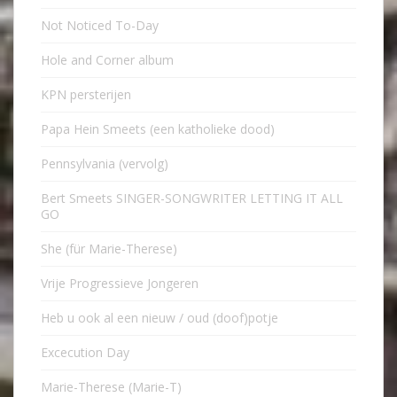
Not Noticed To-Day
Hole and Corner album
KPN persterijen
Papa Hein Smeets (een katholieke dood)
Pennsylvania (vervolg)
Bert Smeets SINGER-SONGWRITER LETTING IT ALL
GO
She (für Marie-Therese)
Vrije Progressieve Jongeren
Heb u ook al een nieuw / oud (doof)potje
Excecution Day
Marie-Therese (Marie-T)