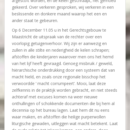
afgestoft worden, en de kelen geschraapt, het gemoed
gekeerd. Over verkeren gesproken, wij verkeren in een
beslissende en donkere maand waarop het een en
ander staat te gebeuren.
Op 6 December 11.05 u in het Gerechtsgebouw te
Maastricht de uitspraak van de rechter over een
voorlopig getuigenverhoor. Wij zijn er aanwezig en
zullen in alle stilte en nederigheid de kelen schrapen;
afstoffen die kinderjaren waarover men ons het hemd
van het lijf heeft gevraagd. Genoeg misbruik / geweld,
hiërarchische onderdrukking door een systeem dat van
macht hield, en zoals onze regionale bisschop het
verwoordde ‘ macht corrumpeert’. Mooi, laat deze
zelfkennis in de praktijk worden gebracht, en niet steeds
achteraf met excuses komen na weer nieuwe
onthullingen of schokkende documenten die bij hem al
decennia op het bureau lagen. Laat hem dit nu eens
waar maken, en afstoffen die heilige purperwollen
liturgische gewaden, uitleggen wat macht betekent. Laat