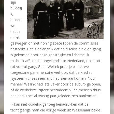
zijn
duidelij
k,
helder,
we
hebbe
n niet
gezwegen of met honing zoete lippen de commissies
bestookt. Het is belangrijk dat de discussie die op gang
is gekomen door deze geestelijke en lichamelijk
misbruik affaire die ongekend is in Nederland, ook leidt
tot vooruitgang. Geen Wellink praatje bij het wel
toegestane parlementaire verhoor, dat de krediet
(systeem) crises niemand had zien aankomen. Nou
meneer Wellink had iets vaker door de suburb gelopen,
of de werkeloze ‘cijfers’ bestudeert bij de mensen thuis,
dan had u het al twintig jaar geleden zien aankomen.
Ik kan niet duidelijk genoeg benadrukken dat de
tachtigjarige man die vorige week uit Wassenaar belde