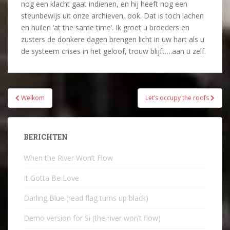
nog een klacht gaat indienen, en hij heeft nog een
steunbewijs uit onze archieven, ook. Dat is toch lachen
en huilen ‘at the same time’. Ik groet u broeders en
zusters de donkere dagen brengen licht in uw hart als u
de systeem crises in het geloof, trouw blijft….aan u zelf.
Bericht
Welkom
Let’s occupy the roofs
navigatie
BERICHTEN
When the River Won’t Flow
It Gotta Be Love
Darling Blue (read flag turns up black)
Demo version for Si (the river won’t flow)