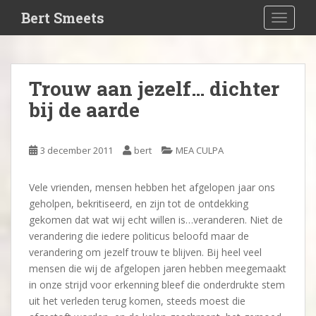
S
Bert Smeets
TOGGLE
k
i
p
t
Trouw aan jezelf… dichter
o
bij de aarde
m
a
i
3 december 2011
bert
MEA CULPA
n
c
o
Vele vrienden, mensen hebben het afgelopen jaar ons
n
geholpen, bekritiseerd, en zijn tot de ontdekking
t
gekomen dat wat wij echt willen is…veranderen. Niet de
e
verandering die iedere politicus beloofd maar de
n
verandering om jezelf trouw te blijven. Bij heel veel
t
mensen die wij de afgelopen jaren hebben meegemaakt
in onze strijd voor erkenning bleef die onderdrukte stem
uit het verleden terug komen, steeds moest die