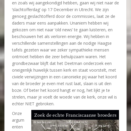
en zoals wij aangekondigd hebben, gaan wij niet naar de
‘slachtofferdag’ op 17 December in Utrecht. We zijn
genoeg geslachtofferd door de commissies, laat ze de
daders maar eens aanpakken. Unaniem hebben wij
gekozen om niet naar ‘old news’ te gaan luisteren, en
beschouwen het als verloren energie. Wij hebben in
verschillende samenstellingen aan de nodige Haagse
tafels gezeten waar we zeker sympathieke mensen
ontmoet hebben die zeer behulpzaam waren. Het
grondbezwaar blijft dat het Deetman onderzoek een
oneigenlijk huwelijk tussen kerk en staat voorstelt, met
civiele verwijzingen in een canonieke pij waar het koord
van de broeder je even met rust laat, slaan is uit den
boze. Of beter het koord hangt er nog, het lijkt je te
strelen, maar je voelt de woede van de kerk, onze wil is
echter NIET gebroken.
Onze
argum
enten