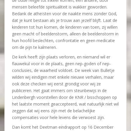
de oude religie tot inkeer komen, een andere, door
mensen beleefde spiritualiteit is wakker geworden.
Bedank de atheïsten voor de naakte mens zonder God,
dat je kunt bestaan als je trouw aan jezelf blijft. Laat de
kinderen tot hun komen, de kinderen van toen, zij willen
geen macht of beeldenstorm, alleen de beeldenstorm in
hun hoofd beslechten, confrontatie en geen medicatie
om de pijn te kalmeren.
De kerk heeft zijn plaats verloren, en niemand wil er
flauwekul voor in de plaats, geen nep-goden of nep-
conclusies, de waarheid voldoet. De week van Bulletje
wilden wij eindigen met enkele nieuwe verhalen, maar
ook deze checken wij eerst grondig voor wij ze
publiceren. Het gaat immers om steunbewijs in de
Lindenbergh voorstellen door de KNR / bisschoppen op
het laatste moment geaccepteerd, wat natuurlijk niet wil
zeggen dat wij eens zijn met de belachelijke
compensaties voor hele levens die verwoest zijn.
Dan komt het Deetman eindrapport op 16 December