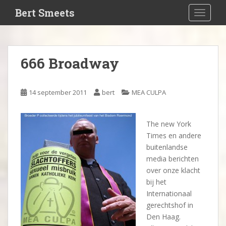
S
Bert Smeets
TOGGLE
k
i
p
t
666 Broadway
o
m
a
14 september 2011
bert
MEA CULPA
i
n
c
The new York
o
Times en andere
n
buitenlandse
t
media berichten
e
over onze klacht
n
bij het
t
Internationaal
gerechtshof in
Den Haag.