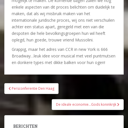
mogelijk te maken. De komende dagen zullen we nog
enkele aspecten van dit proces belichten om duidelijk te
maken, dat als wij misbruik maken van het
internationale juridische proces, wij ons niet verschuilen
achter een status apart, geregeld met een van die
despoten die hele bevolkingsgroepen hun wil heeft
oplegd, hun goede, trouwe vriend Mussolini.
Grappig, maar het adres van CCR in new York is 666
Broadway…leuk idee voor musical met veel puntmutsen
en donkere types met dikke balken voor hun ogen!
Bericht
Persconferentie Den Haag
navigatie
De ideale economie…Gods koninkrijk
BERICHTEN