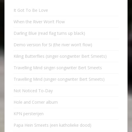
It Got To Be Love
When the River Won’t Flow
Darling Blue (read flag turns up black)
Demo version for Si (the river won’t flow)
Kiling Butterflies (singer-songwriter Bert Smeets)
Travelling Mind singer-songwriter Bert Smeets
Travelling Mind (singer-songwriter Bert Smeets)
Not Noticed To-Day
Hole and Corner album
KPN persterijen
Papa Hein Smeets (een katholieke dood)