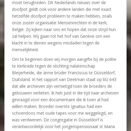
moet terugtreden. Dit Nederlands nieuws over de
doofpot geldt ook voor andere landen die met exact
hetzelfde doofpot probleem te maken hebben, zoals
onze zuster organisatie Mensenrechten in de kerk,
België. Zij kijken naar ons en hopen dat onze strijd hun
zal helpen. Wij gaan tot het hof van Genève om een
klacht in te dienen wegens misdaden tegen de
menselijkheid.
Om te beginnen doen wij morgen aangifte bij de politie
te Kerkrade tegen de stichting nalatenschap
Bleijerheide, die ärme brüder Franciscus te Düsseldorf,
Duitsland. In het rapport van Deetman staat op blz 643
dat alle archieven zijn vernietigd toen de broeders de
gebouwen verlieten. Ik heb juist in die tijd naar archieven
gevraagd voor een documentaire die ik toen al had
willen maken. Broeder overste Ignatius had een
schoendoos met oude tapes voor me weggelegd, en
was verdwenen. De congregatie in Düsseldorf is
verantwoordelijk voor het jongenspensionaat st Maria