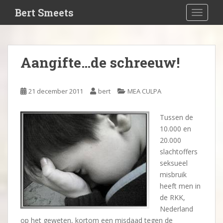
S
Bert Smeets
TOGGLE
k
i
p
t
Aangifte…de schreeuw!
o
m
a
21 december 2011
bert
MEA CULPA
i
n
Tussen de
c
10.000 en
o
20.000
n
slachtoffers
t
seksueel
e
misbruik
n
heeft men in
t
de RKK,
Nederland
op het geweten, kortom een misdaad tegen de