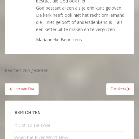
bestaat die God ook niet.
God bestaat alleen als je erin kunt geloven.
De kerk heeft ook niet het recht om iemand
die – niet gelooft of andersdenkend is – als
een ketter uit te maken en te verguizen.
Marianneke Beurskens
Reacties zijn gesloten.
Bericht
Hap van Eva
Eurokerk
navigatie
BERICHTEN
It Got To Be Love
When the River Won’t Flow