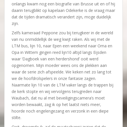
onlangs kwam nog een biografie van Brusse uit en of hij
daarin terugblikt op kapelaan Odekerke is de vraag maar
dat de tijden dramatisch verandert zijn, moge duidelijk
zijn.
Zelfs kameraad Peppone zou bij terugkeer in de wereld
van nu onmiddellijk de weg kwijt raken. Als wij met de
LTM bus, lijn 10, naar Epen een weekend naar Oma en
Opa in Wittem gingen reed lijn10 altijd langs Eijsden
waar ‘Dagboek van een herdershond’ ooit werd
opgenomen. Mijn moeder wees ons de plekken aan
waar de serie zich afspeelde. We keken net zo lang tot
we de hoofdrolspelers in onze fantasie zagen.
Naarmate lijn 10 van de LTM vaker langs de trappen bij
de kerk stopte en wij vervolgens terugreden naar
Waubach, dat nu al met beveiligingscamera’s moet
worden bewaakt, zag ik op het laatst niets meer,
hoorde noch engelengezang en verzonk in een diepe
stilte.
Ooit, droomde ik, zal de maatschappij inzien dat de