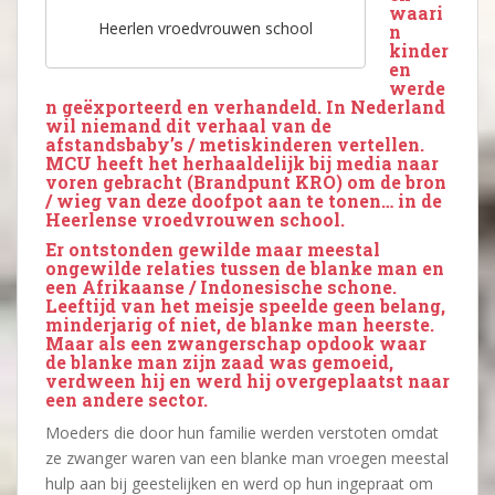
waari
Heerlen vroedvrouwen school
n
kinder
en
werde
n geëxporteerd en verhandeld. In Nederland
wil niemand dit verhaal van de
afstandsbaby’s / metiskinderen vertellen.
MCU heeft het herhaaldelijk bij media naar
voren gebracht (Brandpunt KRO) om de bron
/ wieg van deze doofpot aan te tonen… in de
Heerlense vroedvrouwen school.
Er ontstonden gewilde maar meestal
ongewilde relaties tussen de blanke man en
een Afrikaanse / Indonesische schone.
Leeftijd van het meisje speelde geen belang,
minderjarig of niet, de blanke man heerste.
Maar als een zwangerschap opdook waar
de blanke man zijn zaad was gemoeid,
verdween hij en werd hij overgeplaatst naar
een andere sector.
Moeders die door hun familie werden verstoten omdat
ze zwanger waren van een blanke man vroegen meestal
hulp aan bij geestelijken en werd op hun ingepraat om