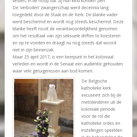
vinden, in de hoop dat zij hun kind konden zien.
De ‘verboden’ zwangerschap werd decennia lang
toegedekt door de Staat en de Kerk. De blanke vader
werd beschermd en wordt nog steeds beschermd. Deze
blanke heeft nooit de verantwoordelijkheid genomen
om het resultaat van zijn seksuele driften te koesteren
en op te voeden en draagt nu nog steeds dat woord
niet in zijn binnenzak.
Maar 25 april 2017, is een keerpunt in het koloniaal
verleden en wordt in de Senaat een audiëntie gehouden
waar vele getuigenissen aan bod komen.
De Belgische
katholieke kerk
excuseert zich bij de
metiskinderen uit de
koloniale periode
voor de rol die
katholieke ordes en
instellingen speelden