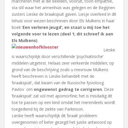
marcheren met al die beelden, vooruit, toon empathie,
sta stil waar het armenhuis was gelegen en de Begijnen
zusters Lieske de braakspuit gaven. Liesje overleed in dit
tehuis voor wezen beschreven door Els Mulkens in haar
boek ‘
Een verloren jeugd’, en staat u mij toe het
volgende voor te lezen (deel 1; dit schreef ik aan
Els Mulkens)
Lieske
is waarschijnlijk door verschillende ‘psychiatrische’
middelen uitgetest. Helaas zeer verkeerde middelen; op
grond van de beschrijving zoals u mevrouw Mulkens
heeft beschreven is Lieske behandelt met de
‘braakspuit’, dat kwam van de Russische fysioloog
Pavlov om
ongewenst gedrag te corrigeren
. Deze
‘braakspuit’ zat vol met apomorfine; het is misdadig dit
toe te passen op een kind omdat het merendeels wordt
toegediend bij de ziekte van Parkinson.
Lieske heeft waarschijnlijk dit ‘braak’ probleem
overgenomen of beter gezegd het juiste antwoord op