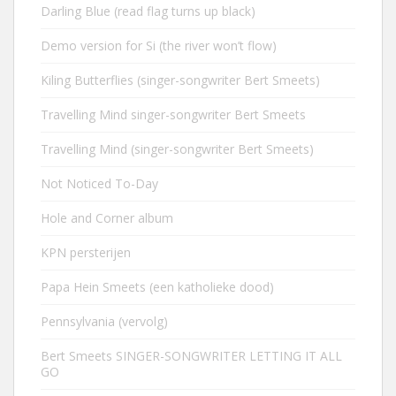
Darling Blue (read flag turns up black)
Demo version for Si (the river won’t flow)
Kiling Butterflies (singer-songwriter Bert Smeets)
Travelling Mind singer-songwriter Bert Smeets
Travelling Mind (singer-songwriter Bert Smeets)
Not Noticed To-Day
Hole and Corner album
KPN persterijen
Papa Hein Smeets (een katholieke dood)
Pennsylvania (vervolg)
Bert Smeets SINGER-SONGWRITER LETTING IT ALL
GO