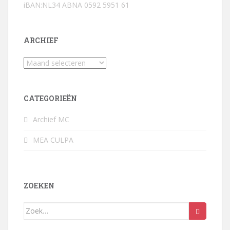
iBAN:NL34 ABNA 0592 5951 61
ARCHIEF
Archief
CATEGORIEËN
Archief MC
MEA CULPA
ZOEKEN
Zoek
naar: