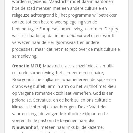
worden ingediend. Maastricht moet daarin aantonen
hoe de stad mensen met een andere culturele en
religeuze achtergrond bij het programma wil betrekken
om zo tot een betere weerspiegeling van de
hedendaagse Europese samenleving te komen. De jury
wijst er daarbij op dat in het
bidbook
wel direct wordt
verwezen naar de Heiligdomsvaart en andere
processies, maar dat het niet rept over de multiculturele
samenleving.
(reactie MCU)
Maastricht ziet zichzelf niet als multi-
culturele samenleving, het is meer een culinaire,
Bourgondische stijlkamer waar iedereen de spijzen en
drank weg buffelt, arm in arm op het vrijthof met Rieu
op vergane romantiek zich laat verheffen. God is een
polonaise, Servatius, en de kerk zullen ons culturele
klimaat dichter bij elkaar brengen. Deze ‘vaart der
vaarten’ langs de volgende katholieke ijkpunten te
voeren. In de pas! om te beginnen naar
de
Nieuwenhof
, meteen naar links bij de kazerne,