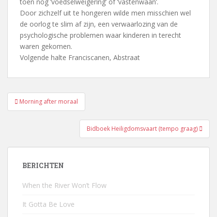
toen nog ‘voedselweigering’ of ‘vastenwaan’.
Door zichzelf uit te hongeren wilde men misschien wel
de oorlog te slim af zijn, een verwaarlozing van de
psychologische problemen waar kinderen in terecht
waren gekomen.
Volgende halte Franciscanen, Abstraat
Bericht
Morning after moraal
navigatie
Bidboek Heiligdomsvaart (tempo graag)
BERICHTEN
When the River Won’t Flow
It Gotta Be Love