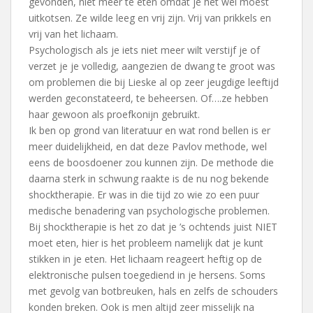
gevonden, niet meer te eten omdat je het wel moest
uitkotsen. Ze wilde leeg en vrij zijn. Vrij van prikkels en
vrij van het lichaam.
Psychologisch als je iets niet meer wilt verstijf je of
verzet je je volledig, aangezien de dwang te groot was
om problemen die bij Lieske al op zeer jeugdige leeftijd
werden geconstateerd, te beheersen. Of….ze hebben
haar gewoon als proefkonijn gebruikt.
Ik ben op grond van literatuur en wat rond bellen is er
meer duidelijkheid, en dat deze Pavlov methode, wel
eens de boosdoener zou kunnen zijn. De methode die
daarna sterk in schwung raakte is de nu nog bekende
shocktherapie. Er was in die tijd zo wie zo een puur
medische benadering van psychologische problemen.
Bij shocktherapie is het zo dat je ’s ochtends juist NIET
moet eten, hier is het probleem namelijk dat je kunt
stikken in je eten. Het lichaam reageert heftig op de
elektronische pulsen toegediend in je hersens. Soms
met gevolg van botbreuken, hals en zelfs de schouders
konden breken. Ook is men altijd zeer misselijk na