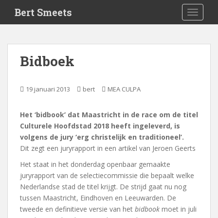
S
Bert Smeets
TOGGLE
k
i
p
t
Bidboek
o
m
a
19 januari 2013
bert
MEA CULPA
i
n
Het ‘bidbook’ dat Maastricht in de race om de titel
c
Culturele Hoofdstad 2018 heeft ingeleverd, is
o
volgens de jury ‘erg christelijk en traditioneel’.
n
Dit zegt een juryrapport in een artikel van Jeroen Geerts
t
e
Het staat in het donderdag openbaar gemaakte
n
juryrapport van de selectiecommissie die bepaalt welke
t
Nederlandse stad de titel krijgt. De strijd gaat nu nog
tussen Maastricht, Eindhoven en Leeuwarden. De
tweede en definitieve versie van het
bidbook
moet in juli