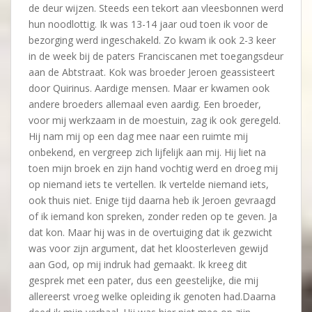
de deur wijzen. Steeds een tekort aan vleesbonnen werd
hun noodlottig. Ik was 13-14 jaar oud toen ik voor de
bezorging werd ingeschakeld. Zo kwam ik ook 2-3 keer
in de week bij de paters Franciscanen met toegangsdeur
aan de Abtstraat. Kok was broeder Jeroen geassisteert
door Quirinus. Aardige mensen. Maar er kwamen ook
andere broeders allemaal even aardig. Een broeder,
voor mij werkzaam in de moestuin, zag ik ook geregeld.
Hij nam mij op een dag mee naar een ruimte mij
onbekend, en vergreep zich lijfelijk aan mij. Hij liet na
toen mijn broek en zijn hand vochtig werd en droeg mij
op niemand iets te vertellen. Ik vertelde niemand iets,
ook thuis niet. Enige tijd daarna heb ik Jeroen gevraagd
of ik iemand kon spreken, zonder reden op te geven. Ja
dat kon. Maar hij was in de overtuiging dat ik gezwicht
was voor zijn argument, dat het kloosterleven gewijd
aan God, op mij indruk had gemaakt. Ik kreeg dit
gesprek met een pater, dus een geestelijke, die mij
allereerst vroeg welke opleiding ik genoten had.Daarna