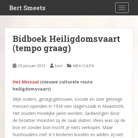
S
Bert Smeets
TOGGLE
k
i
p
t
Bidboek Heiligdomsvaart
o
(tempo graag)
m
a
i
20 januari 2013
bert
MEA CULPA
n
c
o
Het Missaal
(nieuwe culturele route
n
heiligdomsvaart)
t
Mijn ouders, gezagsgetrouwe, sociale en zeer gelovige
e
mensen openden in 1936 een slagerszaak in Maastricht.
n
Het zouden moeilijke jaren worden. Gedwongen door
t
de bezetter moesten zij de zaak sluiten. Vlees was op de
bon en zonder bon mocht je niets verkopen. Maar
huishoudens met 4-5 kinderen konden en wilden zij niet