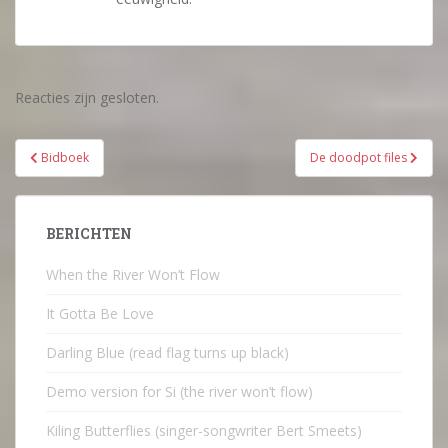
Reacties zijn gesloten.
Bericht
Bidboek
De doodpot files
navigatie
BERICHTEN
When the River Won’t Flow
It Gotta Be Love
Darling Blue (read flag turns up black)
Demo version for Si (the river won’t flow)
Kiling Butterflies (singer-songwriter Bert Smeets)