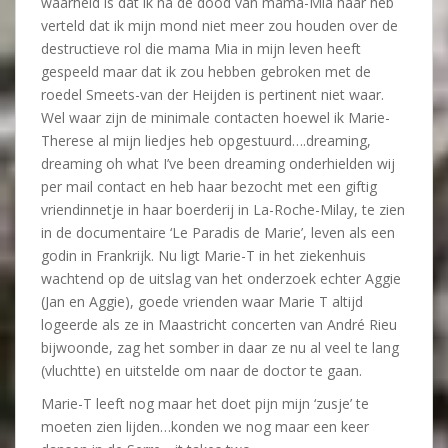
waarheid is dat ik na de dood van mama-Mia haar heb
verteld dat ik mijn mond niet meer zou houden over de
destructieve rol die mama Mia in mijn leven heeft
gespeeld maar dat ik zou hebben gebroken met de
roedel Smeets-van der Heijden is pertinent niet waar.
Wel waar zijn de minimale contacten hoewel ik Marie-
Therese al mijn liedjes heb opgestuurd….dreaming,
dreaming oh what I’ve been dreaming onderhielden wij
per mail contact en heb haar bezocht met een giftig
vriendinnetje in haar boerderij in La-Roche-Milay, te zien
in de documentaire ‘Le Paradis de Marie’, leven als een
godin in Frankrijk. Nu ligt Marie-T in het ziekenhuis
wachtend op de uitslag van het onderzoek echter Aggie
(Jan en Aggie), goede vrienden waar Marie T altijd
logeerde als ze in Maastricht concerten van André Rieu
bijwoonde, zag het somber in daar ze nu al veel te lang
(vluchtte) en uitstelde om naar de doctor te gaan.
Marie-T leeft nog maar het doet pijn mijn ‘zusje’ te
moeten zien lijden…konden we nog maar een keer