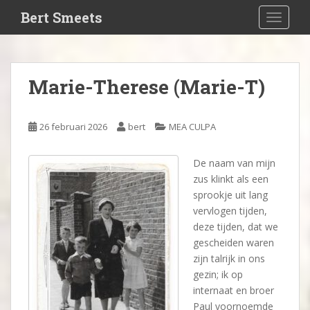
S
Bert Smeets
TOGGLE
k
i
p
t
Marie-Therese (Marie-T)
o
m
a
26 februari 2026
bert
MEA CULPA
i
n
De naam van mijn
c
zus klinkt als een
o
sprookje uit lang
n
vervlogen tijden,
t
deze tijden, dat we
e
gescheiden waren
n
zijn talrijk in ons
t
gezin; ik op
internaat en broer
Paul voornoemde