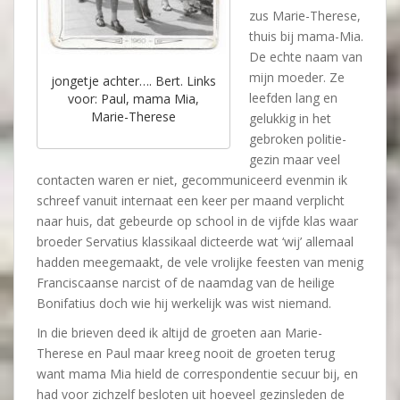
zus Marie-Therese,
thuis bij mama-Mia.
De echte naam van
mijn moeder. Ze
jongetje achter…. Bert. Links
leefden lang en
voor: Paul, mama Mia,
Marie-Therese
gelukkig in het
gebroken politie-
gezin maar veel
contacten waren er niet, gecommuniceerd evenmin ik
schreef vanuit internaat een keer per maand verplicht
naar huis, dat gebeurde op school in de vijfde klas waar
broeder Servatius klassikaal dicteerde wat ‘wij’ allemaal
hadden meegemaakt, de vele vrolijke feesten van menig
Franciscaanse narcist of de naamdag van de heilige
Bonifatius doch wie hij werkelijk was wist niemand.
In die brieven deed ik altijd de groeten aan Marie-
Therese en Paul maar kreeg nooit de groeten terug
want mama Mia hield de correspondentie secuur bij, en
had voor zichzelf besloten uit hoeveel gezinsleden de