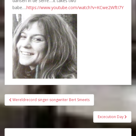
dansen in de Serre….it takes two
babe….
https://www.youtube.com/watch?v=KCwe2WftI7Y
Bericht
Wereldrecord singer-songwriter Bert Smeets
navigatie
Excecution Day