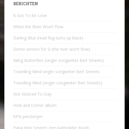
BERICHTEN
It Got To Be Love
When the River Won’t Flow
Darling Blue (read flag turns up black)
Demo version for Si (the river won’t flow)
Kiling Butterflies (singer-songwriter Bert Smeets)
Travelling Mind singer-songwriter Bert Smeets
Travelling Mind (singer-songwriter Bert Smeets)
Not Noticed To-Day
Hole and Corner album
KPN persterijen
Papa Hein Smeets (een katholieke dood)