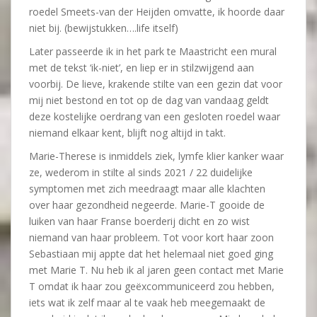
roedel Smeets-van der Heijden omvatte, ik hoorde daar
niet bij. (bewijstukken….life itself)
Later passeerde ik in het park te Maastricht een mural
met de tekst ‘ik-niet’, en liep er in stilzwijgend aan
voorbij. De lieve, krakende stilte van een gezin dat voor
mij niet bestond en tot op de dag van vandaag geldt
deze kostelijke oerdrang van een gesloten roedel waar
niemand elkaar kent, blijft nog altijd in takt.
Marie-Therese is inmiddels ziek, lymfe klier kanker waar
ze, wederom in stilte al sinds 2021 / 22 duidelijke
symptomen met zich meedraagt maar alle klachten
over haar gezondheid negeerde. Marie-T gooide de
luiken van haar Franse boerderij dicht en zo wist
niemand van haar probleem. Tot voor kort haar zoon
Sebastiaan mij appte dat het helemaal niet goed ging
met Marie T. Nu heb ik al jaren geen contact met Marie
T omdat ik haar zou geëxcommuniceerd zou hebben,
iets wat ik zelf maar al te vaak heb meegemaakt de