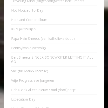
Travelling Mind (singer-songwriter Bert Smeets)
Not Noticed To-Day
Hole and Corner album
KPN persterijen
Papa Hein Smeets (een katholieke dood)
Pennsylvania (vervolg)
Bert Smeets SINGER-SONGWRITER LETTING IT ALL
GO
She (für Marie-Therese)
Vrije Progressieve Jongeren
Heb u ook al een nieuw / oud (doof)potje
Excecution Day