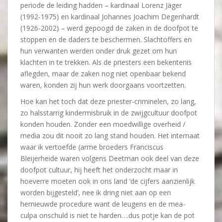
periode de leiding hadden – kardinaal Lorenz Jäger
(1992-1975) en kardinaal Johannes Joachim Degenhardt
(1926-2002) – werd gepoogd de zaken in de doofpot te
stoppen en de daders te beschermen. Slachtoffers en
hun verwanten werden onder druk gezet om hun
klachten in te trekken. Als de priesters een bekentenis
aflegden, maar de zaken nog niet openbaar bekend
waren, konden zij hun werk doorgaans voortzetten.
Hoe kan het toch dat deze priester-criminelen, zo lang,
zo halsstarrig kindermisbruik in de zwijgcultuur doofpot
konden houden. Zonder een moedwillige overheid /
media zou dit nooit zo lang stand houden. Het internaat
waar ik vertoefde (arme broeders Franciscus
Bleijerheide waren volgens Deetman ook deel van deze
doofpot cultuur, hij heeft het onderzocht maar in
hoeverre moeten ook in ons land ‘de cijfers aanzienlijk
worden bijgesteld’, nee ik dring niet aan op een
hernieuwde procedure want de leugens en de mea-
culpa onschuld is niet te harden….dus potje kan de pot