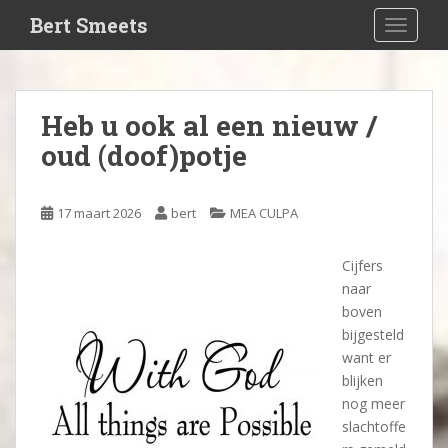
S
Bert Smeets
TOGGLE
k
i
p
t
Heb u ook al een nieuw /
o
oud (doof)potje
m
a
i
17 maart 2026
bert
MEA CULPA
n
c
o
Cijfers
n
naar
t
boven
e
bijgesteld
n
want er
t
blijken
nog meer
slachtoffe