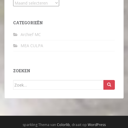
Archief
CATEGORIEËN
Archief MC
MEA CULPA
ZOEKEN
Zoek
naar:
sparkling Thema van
Colorlib
, draait op
WordPress