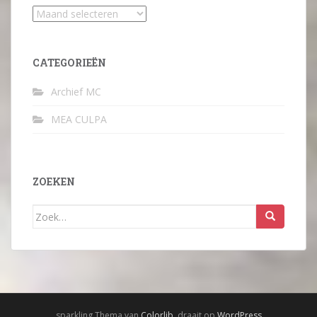
Archief
CATEGORIEËN
Archief MC
MEA CULPA
ZOEKEN
Zoek
naar:
sparkling Thema van
Colorlib
, draait op
WordPress