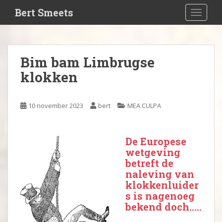
S
Bert Smeets
TOGGLE
k
i
p
t
Bim bam Limbrugse
o
klokken
m
a
i
10 november 2023
bert
MEA CULPA
n
c
o
De Europese
n
wetgeving
t
betreft de
e
naleving van
n
klokkenluider
t
s is nagenoeg
bekend doch…..