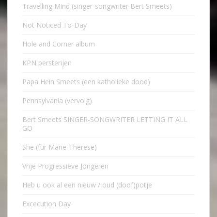
Travelling Mind (singer-songwriter Bert Smeets)
Not Noticed To-Day
Hole and Corner album
KPN persterijen
Papa Hein Smeets (een katholieke dood)
Pennsylvania (vervolg)
Bert Smeets SINGER-SONGWRITER LETTING IT ALL
GO
She (für Marie-Therese)
Vrije Progressieve Jongeren
Heb u ook al een nieuw / oud (doof)potje
Excecution Day