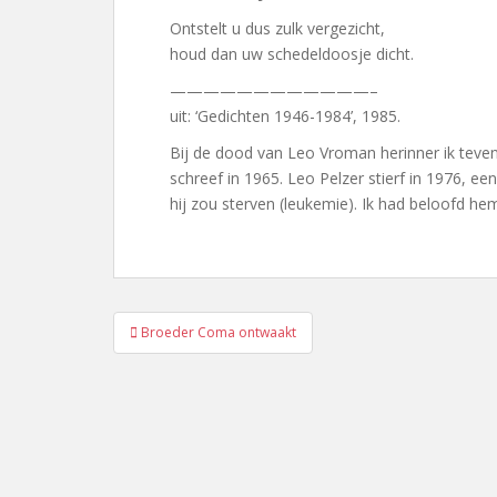
Ontstelt u dus zulk vergezicht,
houd dan uw schedeldoosje dicht.
————————————–
uit: ‘Gedichten 1946-1984’, 1985.
Bij de dood van Leo Vroman herinner ik teve
schreef in 1965. Leo Pelzer stierf in 1976, ee
hij zou sterven (leukemie). Ik had beloofd hem
Bericht
Broeder Coma ontwaakt
navigatie