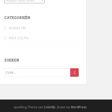
Archief
CATEGORIEËN
Archief MC
MEA CULPA
ZOEKEN
Zoek
naar:
sparkling Thema van
Colorlib
, draait op
WordPress