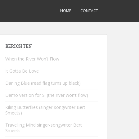
HOME
CONTACT
BERICHTEN
When the River Won’t Flow
It Gotta Be Love
Darling Blue (read flag turns up black)
Demo version for Si (the river won’t flow)
Kiling Butterflies (singer-songwriter Bert
Smeets)
Travelling Mind singer-songwriter Bert
Smeets