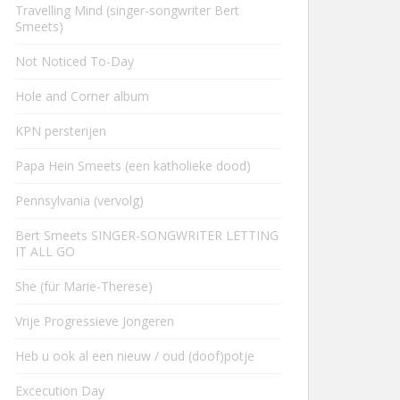
Travelling Mind (singer-songwriter Bert
Smeets)
Not Noticed To-Day
Hole and Corner album
KPN persterijen
Papa Hein Smeets (een katholieke dood)
Pennsylvania (vervolg)
Bert Smeets SINGER-SONGWRITER LETTING
IT ALL GO
She (für Marie-Therese)
Vrije Progressieve Jongeren
Heb u ook al een nieuw / oud (doof)potje
Excecution Day