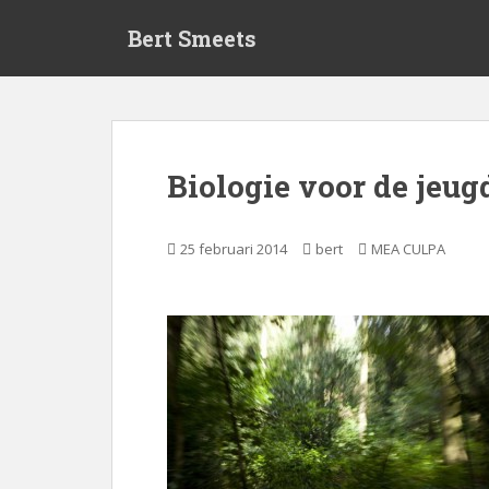
S
Bert Smeets
k
i
p
t
o
m
Biologie voor de jeug
a
i
n
25 februari 2014
bert
MEA CULPA
c
o
n
t
e
n
t