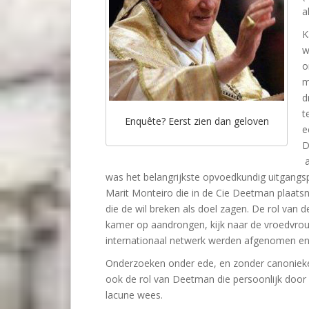
a
K
w
o
m
d
t
Enquête? Eerst zien dan geloven
e
D
a
was het belangrijkste opvoedkundig uitgangs
Marit Monteiro die in de Cie Deetman plaatsn
die de wil breken als doel zagen. De rol van 
kamer op aandrongen, kijk naar de vroedvrou
internationaal netwerk werden afgenomen e
Onderzoeken onder ede, en zonder canonieke 
ook de rol van Deetman die persoonlijk door
lacune wees.