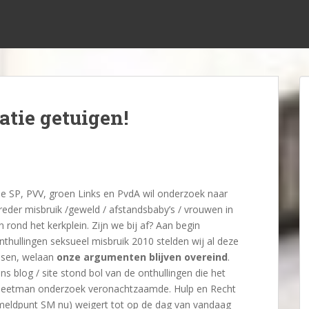
atie getuigen!
e SP, PVV, groen Links en PvdA wil onderzoek naar
reder misbruik /geweld / afstandsbaby’s / vrouwen in
n rond het kerkplein. Zijn we bij af? Aan begin
nthullingen seksueel misbruik 2010 stelden wij al deze
isen, welaan
onze argumenten blijven overeind
.
ns blog / site stond bol van de onthullingen die het
eetman onderzoek veronachtzaamde. Hulp en Recht
meldpunt SM nu) weigert tot op de dag van vandaag