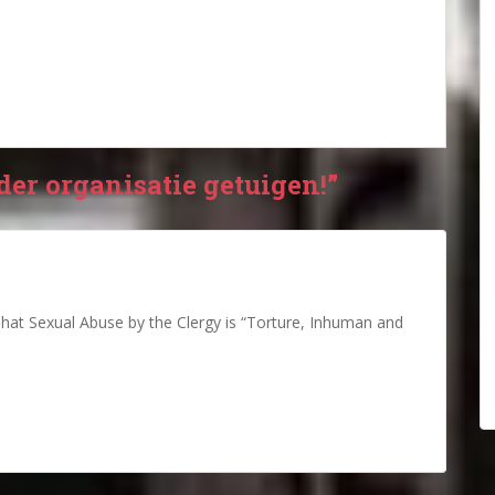
der organisatie getuigen!”
at Sexual Abuse by the Clergy is “Torture, Inhuman and