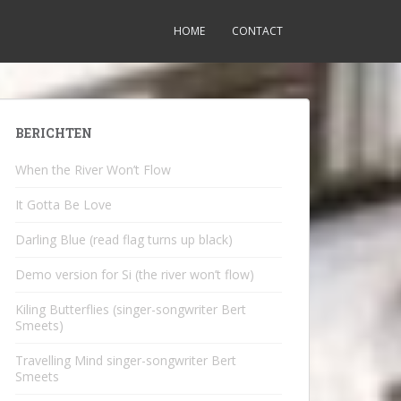
HOME
CONTACT
BERICHTEN
When the River Won’t Flow
It Gotta Be Love
Darling Blue (read flag turns up black)
Demo version for Si (the river won’t flow)
Kiling Butterflies (singer-songwriter Bert
Smeets)
Travelling Mind singer-songwriter Bert
Smeets