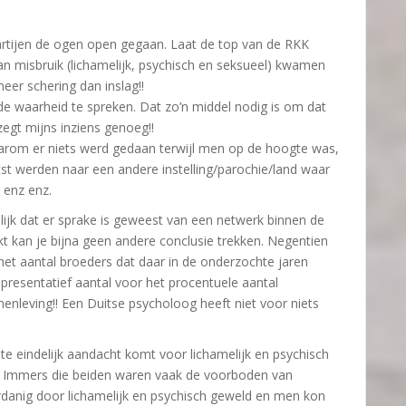
e partijen de ogen open gegaan. Laat de top van de RKK
n misbruik (lichamelijk, psychisch en seksueel) kwamen
er schering dan inslag!!
 waarheid te spreken. Dat zo’n middel nodig is om dat
 zegt mijns inziens genoeg!!
arom er niets werd gedaan terwijl men op de hoogte was,
t werden naar een andere instelling/parochie/land waar
 enz enz.
elijk dat er sprake is geweest van een netwerk binnen de
ijkt kan je bijna geen andere conclusie trekken. Negentien
het aantal broeders dat daar in de onderzochte jaren
presentatief aantal voor het procentuele aantal
nleving!! Een Duitse psycholoog heeft niet voor niets
te eindelijk aandacht komt voor lichamelijk en psychisch
g. Immers die beiden waren vaak de voorboden van
danig door lichamelijk en psychisch geweld en men kon