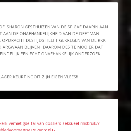
OF. SHARON GESTHUIZEN VAN DE SP GAF DAARIN AAN
EFT AAN DE ONAFHANKELIJKHEID VAN DE DEETMAN
OPDRACHT DESTIJDS HEEFT GEKREGEN VAN DE RKK
JD ARGWAAN BLIJVEN!! DAAROM DES TE MOOIER DAT
U EINDELIJK EEN ECHT ONAFHANKELIJK ONDERZOEK
AGER KEURT NOOIT ZIJN EIGEN VLEES!!
erk-vernietigde-tal-van-dossiers-seksueel-misbruik/?
ladVoorpagina+%28nrc.nl+-