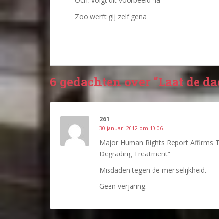
Och, volgt dit voorbeeld na
Zoo werft gij zelf gena
6 gedachten over “Laat de da
261
30 januari 2012 om 10:06
Major Human Rights Report Affirms Th
Degrading Treatment”
Misdaden tegen de menselijkheid.
Geen verjaring.