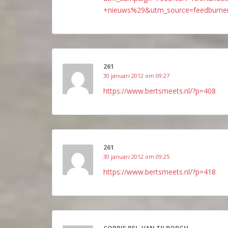
+nieuws%29&utm_source=feedburne
261
30 januari 2012 om 09:27
https://www.bertsmeets.nl/?p=408
261
30 januari 2012 om 09:25
https://www.bertsmeets.nl/?p=418