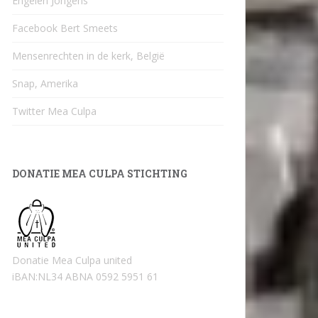
Engelen Jongens
Facebook Bert Smeets
Mensenrechten in de kerk, België
Snap, Amerika
Twitter Mea Culpa
DONATIE MEA CULPA STICHTING
Donatie Mea Culpa united
iBAN:NL34 ABNA 0592 5951 61