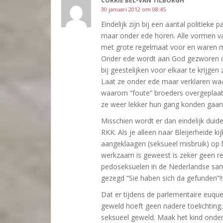
CORRIE BEL-VAN TILBORGH
30 januari 2012 om 08:45
Eindelijk zijn bij een aantal politiek
maar onder ede horen. Alle vormen va
met grote regelmaat voor en waren me
Onder ede wordt aan God gezworen de
bij geestelijken voor elkaar te krijgen
Laat ze onder ede maar verklaren wa
waarom “foute” broeders overgeplaats
ze weer lekker hun gang konden gaan
Misschien wordt er dan eindelijk duid
RKK. Als je alleen naar Bleijerheide k
aangeklaagen (seksueel misbruik) op 
werkzaam is geweest is zeker geen re
pedoseksuelen in de Nederlandse same
gezegd “Sie haben sich da gefunden”!!
Dat er tijdens de parlementaire euque
geweld hoeft geen nadere toelichtin
seksueel geweld. Maak het kind onder