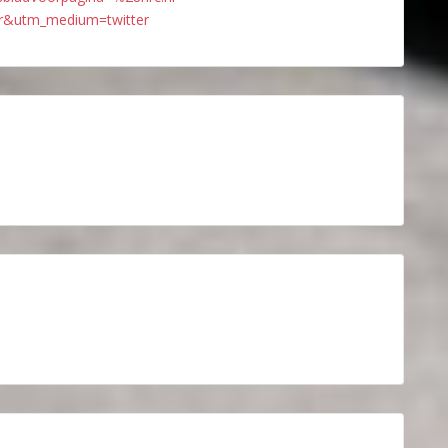
r&utm_medium=twitter