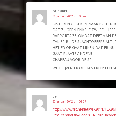
DE ENGEL
30 januari 2012 om 09:47
GISTEREN GEKEKEN NAAR BUITENH
DAT ZIJ GEEN ENKELE TWIJFEL HE
RAPPORTAGE. OMDAT DEETMAN DE 
ZAL ER BIJ DE SLACHTOFFERS ALTI
HET ER OP GAAT LIJKEN DAT ER N
GAAT PLAATSVINDEN!!
CHAPEAU VOOR DE SP
WE BLIJVEN ER OP HAMEREN: EEN SL
261
30 januari 2012 om 09:37
http://www.nrc.nl/nieuws/2011/12/20/k
utm_campaign=Feed%3A+NrcHandelsb