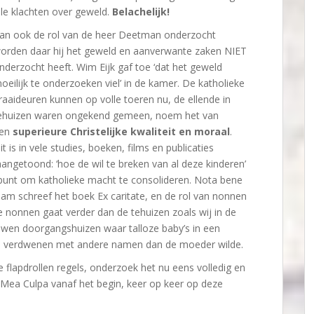
lle klachten over geweld.
Belachelijk!
an ook de rol van de heer Deetman onderzocht
orden daar hij het geweld en aanverwante zaken NIET
nderzocht heeft. Wim Eijk gaf toe ‘dat het geweld
oeilijk te onderzoeken viel’ in de kamer. De katholieke
raaideuren kunnen op volle toeren nu, de ellende in
ehuizen waren ongekend gemeen, noem het van
en
superieure Christelijke kwaliteit en moraal
.
it is in vele studies, boeken, films en publicaties
angetoond: ‘hoe de wil te breken van al deze kinderen’
punt om katholieke macht te consolideren. Nota bene
am schreef het boek Ex caritate, en de rol van nonnen
de nonnen gaat verder dan de tehuizen zoals wij in de
wen doorgangshuizen waar talloze baby’s in een
n verdwenen met andere namen dan de moeder wilde.
flapdrollen regels, onderzoek het nu eens volledig en
 Mea Culpa vanaf het begin, keer op keer op deze