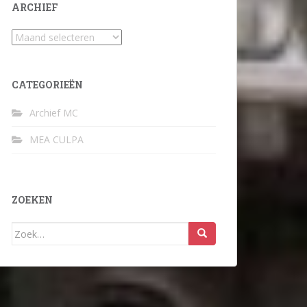
ARCHIEF
Archief
CATEGORIEËN
Archief MC
MEA CULPA
ZOEKEN
Zoek
naar: