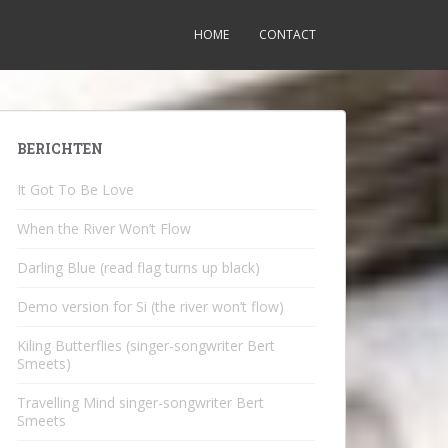
HOME
CONTACT
BERICHTEN
It Got To Be Love
When the River Won’t Flow
Darling Blue (read flag turns up black)
Demo version for Si (the river won’t flow)
Kiling Butterflies (singer-songwriter Bert
Smeets)
Travelling Mind singer-songwriter Bert
Smeets