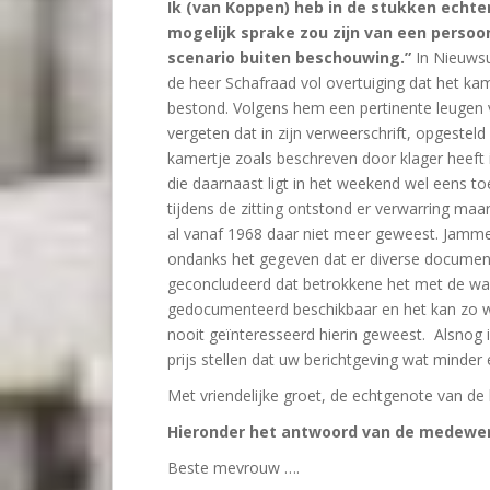
Ik (van Koppen) heb in de stukken echt
mogelijk sprake zou zijn van een persoo
scenario buiten beschouwing.”
In Nieuwsu
de heer Schafraad vol overtuiging dat het ka
bestond. Volgens hem een pertinente leugen 
vergeten dat in zijn verweerschrift, opgeste
kamertje zoals beschreven door klager heeft
die daarnaast ligt in het weekend wel eens 
tijdens de zitting ontstond er verwarring ma
al vanaf 1968 daar niet meer geweest. Jamme
ondanks het gegeven dat er diverse documen
geconcludeerd dat betrokkene het met de waa
gedocumenteerd beschikbaar en het kan zo w
nooit geïnteresseerd hierin geweest. Alsnog is
prijs stellen dat uw berichtgeving wat minder
Met vriendelijke groet, de echtgenote van de k
Hieronder het antwoord van de medewer
Beste mevrouw ….