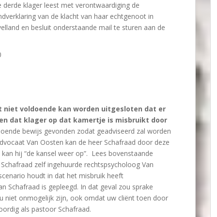
e derde klager leest met verontwaardiging de
dverklaring van de klacht van haar echtgenoot in
elland en besluit onderstaande mail te sturen aan de
0
t niet voldoende kan worden uitgesloten dat er
en dat klager op dat kamertje is misbruikt door
doende bewijs gevonden zodat geadviseerd zal worden
s advocaat Van Oosten kan de heer Schafraad door deze
n kan hij “de kansel weer op”. Lees bovenstaande
r Schafraad zelf ingehuurde rechtspsycholoog Van
scenario houdt in dat het misbruik heeft
 Schafraad is gepleegd. In dat geval zou sprake
u niet onmogelijk zijn, ook omdat uw cliënt toen door
oordig als pastoor Schafraad.