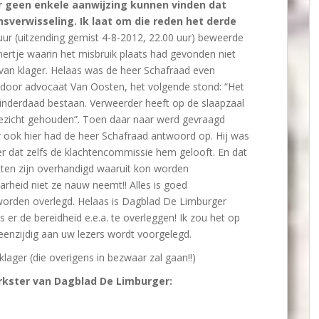
er geen enkele aanwijzing kunnen vinden dat
nsverwisseling. Ik laat om die reden het derde
ur (uitzending gemist 4-8-2012, 22.00 uur) beweerde
mertje waarin het misbruik plaats had gevonden niet
van klager. Helaas was de heer Schafraad even
ld door advocaat Van Oosten, het volgende stond: “Het
 inderdaad bestaan. Verweerder heeft op de slaapzaal
toezicht gehouden”. Toen daar naar werd gevraagd
ar ook hier had de heer Schafraad antwoord op. Hij was
r dat zelfs de klachtencommissie hem gelooft. En dat
ten zijn overhandigd waaruit kon worden
rheid niet ze nauw neemt!! Alles is goed
orden overlegd. Helaas is Dagblad De Limburger
 er de bereidheid e.e.a. te overleggen! Ik zou het op
 eenzijdig aan uw lezers wordt voorgelegd.
lager (die overigens in bezwaar zal gaan!!)
kster van Dagblad De Limburger: