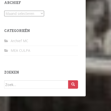
ARCHIEF
Archief
CATEGORIEËN
Archief MC
MEA CULPA
ZOEKEN
Zoek
naar: