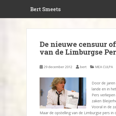
S
Bert Smeets
k
i
p
t
o
m
De nieuwe censuur of
a
van de Limburgse Per
i
n
c
29 december 2012
bert
MEA CULPA
o
n
t
Door de jaren 
e
lande en in h
n
Pers verliepen
t
zaken Bleijerh
Vooral in de 
Maar de opstelling van de Limburgse pers in