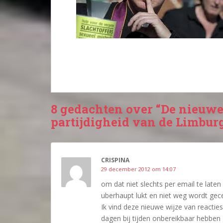
8 gedachten over “De nieuwe
partijdigheid van de Limbur
CRISPINA
29 december 2012 om 14:07
om dat niet slechts per email te late
uberhaupt lukt en niet weg wordt gec
Ik vind deze nieuwe wijze van reacties
dagen bij tijden onbereikbaar hebben