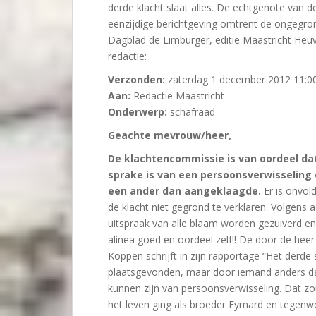
derde klacht slaat alles. De echtgenote van d
eenzijdige berichtgeving omtrent de ongegron
Dagblad de Limburger, editie Maastricht Heuv
redactie:
Verzonden:
zaterdag 1 december 2012 11:0
Aan:
Redactie Maastricht
Onderwerp:
schafraad
Geachte mevrouw/heer,
De klachtencommissie is van oordeel da
sprake is van een persoonsverwisseling 
een ander dan aangeklaagde.
Er is onvol
de klacht niet gegrond te verklaren. Volgen
uitspraak van alle blaam worden gezuiverd e
alinea goed en oordeel zelf!! De door de hee
Koppen schrijft in zijn rapportage “Het derde 
plaatsgevonden, maar door iemand anders dan
kunnen zijn van persoonsverwisseling. Dat zo
het leven ging als broeder Eymard en tegenw