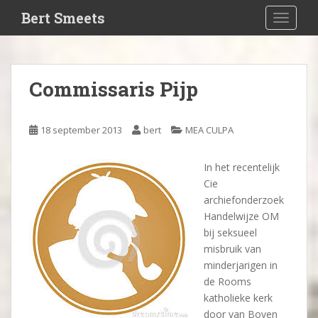
S
Bert Smeets
TOGGLE
k
i
p
t
Commissaris Pijp
o
m
a
18 september 2013
bert
MEA CULPA
i
n
In het recentelijk
c
Cie
o
archiefonderzoek
n
Handelwijze OM
t
bij seksueel
e
misbruik van
n
minderjarigen in
t
de Rooms
katholieke kerk
door van Boven