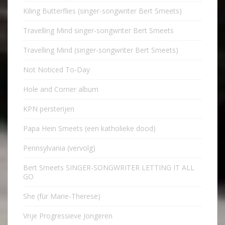
Kiling Butterflies (singer-songwriter Bert Smeets)
Travelling Mind singer-songwriter Bert Smeets
Travelling Mind (singer-songwriter Bert Smeets)
Not Noticed To-Day
Hole and Corner album
KPN persterijen
Papa Hein Smeets (een katholieke dood)
Pennsylvania (vervolg)
Bert Smeets SINGER-SONGWRITER LETTING IT ALL
GO
She (für Marie-Therese)
Vrije Progressieve Jongeren