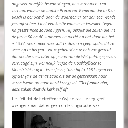
ongeveer dezelfde bewoordingen, heb vernomen. Een
verhaal, waarin de laatste Procureur-Generaal die in Den
Bosch is benoemd, door de waarnemer tot dan toe, wordt
geconfronteerd met een kastje waarin zedenzaken tegen
RK geestelijken zouden liggen. Hij bekijkt die zaken die uit
de jaren 50 en 60 stammen en merkt op dat daar nu, het
is 1997, niets meer mee valt te doen en geeft opdracht ze
weer op te bergen. Dat is gebeurd en ik heb vastgesteld
dat die dossiers later op grond van de Wet politiegegevens
vernietigd zijn. Kennelijk leefde de Hoofdofficier te
Maastricht nog in deze sferen, toen hij in 1981 tegen een
officier (die de derde zaak die uit de gesprekken naar
voren kwam op haar bord kreeg) zei: “
Geef maar hier,
deze zaken doet de kerk zelf af”
.
Het feit dat de betreffende OvJ de zaak kreeg geeft
overigens aan dat er geen omleidingsroute was.’