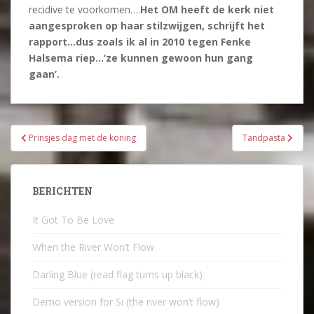
recidive te voorkomen….
Het OM heeft de kerk niet
aangesproken op haar stilzwijgen, schrijft het
rapport…dus zoals ik al in 2010 tegen Fenke
Halsema riep…’ze kunnen gewoon hun gang
gaan’.
Bericht
Prinsjes dag met de koning
Tandpasta
navigatie
BERICHTEN
It Got To Be Love
When the River Won’t Flow
Darling Blue (read flag turns up black)
Demo version for Si (the river won’t flow)