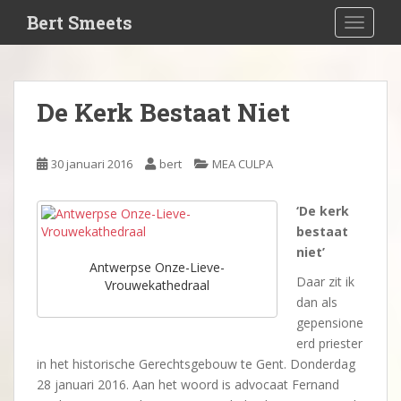
S
Bert Smeets
TOGGLE
k
i
p
t
De Kerk Bestaat Niet
o
m
a
30 januari 2016
bert
MEA CULPA
i
n
‘De kerk
c
bestaat
o
niet’
n
Antwerpse Onze-Lieve-
t
Daar zit ik
Vrouwekathedraal
e
dan als
n
gepensione
t
erd priester
in het historische Gerechtsgebouw te Gent. Donderdag
28 januari 2016. Aan het woord is advocaat Fernand