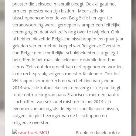
priester die seksueel misbruik pleegt. Ook al gaat het
om een priester van zijn bisdom. Meer zelfs de
bisschoppenconferentie van België die hier zgn. ter
verantwoording wordt geroepen is amper een feitelijke
vereniging en daar valt zelfs nog over te twijfelen. Ook
al hebben diezelfde Belgische bisschoppen een paar jaar
geleden samen met de koepel van Religieuze Oversten
van België een schriftelijke schuldbekentenis afgelegd
betreffende het massale seksueel misbruik door hun
clerus. Zelfs dat document kan niet opgenomen worden
in de rechtspraak, volgens meester Keuleneer. Ook het
VN-rapport voor de rechten van het kind van januari
2014 waar de katholieke kerk een veeg uit de pan krijgt,
of de ontmoeting van paus Franciscus met een aantal
slachtoffers van seksueel misbruik in juni 2014 zijn
evenmin van belang als de eigen schuldbekentenissen,
volgens de pleitbezorger van de bisschoppen en
religieuze oversten.
Probleem bleek ook te