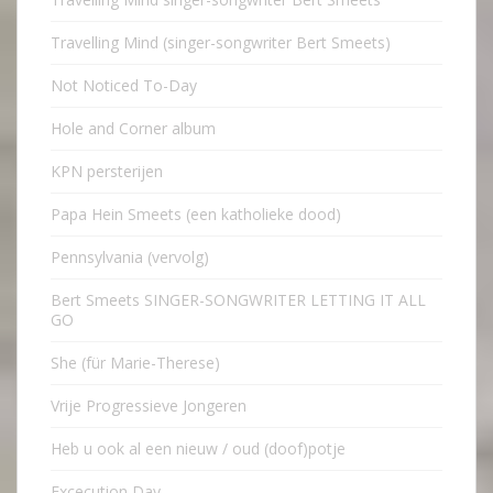
Travelling Mind (singer-songwriter Bert Smeets)
Not Noticed To-Day
Hole and Corner album
KPN persterijen
Papa Hein Smeets (een katholieke dood)
Pennsylvania (vervolg)
Bert Smeets SINGER-SONGWRITER LETTING IT ALL
GO
She (für Marie-Therese)
Vrije Progressieve Jongeren
Heb u ook al een nieuw / oud (doof)potje
Excecution Day