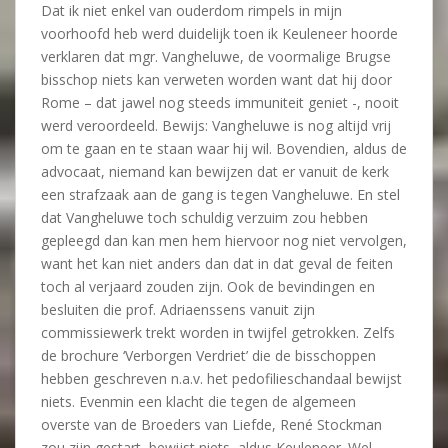
Dat ik niet enkel van ouderdom rimpels in mijn
voorhoofd heb werd duidelijk toen ik Keuleneer hoorde
verklaren dat mgr. Vangheluwe, de voormalige Brugse
bisschop niets kan verweten worden want dat hij door
Rome – dat jawel nog steeds immuniteit geniet -, nooit
werd veroordeeld. Bewijs: Vangheluwe is nog altijd vrij
om te gaan en te staan waar hij wil. Bovendien, aldus de
advocaat, niemand kan bewijzen dat er vanuit de kerk
een strafzaak aan de gang is tegen Vangheluwe. En stel
dat Vangheluwe toch schuldig verzuim zou hebben
gepleegd dan kan men hem hiervoor nog niet vervolgen,
want het kan niet anders dan dat in dat geval de feiten
toch al verjaard zouden zijn. Ook de bevindingen en
besluiten die prof. Adriaenssens vanuit zijn
commissiewerk trekt worden in twijfel getrokken. Zelfs
de brochure ‘Verborgen Verdriet’ die de bisschoppen
hebben geschreven n.a.v. het pedofilieschandaal bewijst
niets. Evenmin een klacht die tegen de algemeen
overste van de Broeders van Liefde, René Stockman
zou zijn gestart, bewijst niets, aldus Keuleneer. Wel