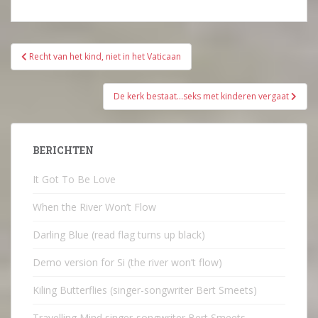
Bericht
Recht van het kind, niet in het Vaticaan
navigatie
De kerk bestaat…seks met kinderen vergaat
BERICHTEN
It Got To Be Love
When the River Won’t Flow
Darling Blue (read flag turns up black)
Demo version for Si (the river won’t flow)
Kiling Butterflies (singer-songwriter Bert Smeets)
Travelling Mind singer-songwriter Bert Smeets