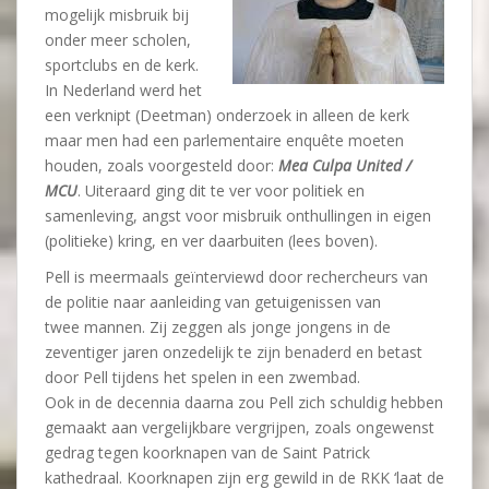
mogelijk misbruik bij
onder meer scholen,
sportclubs en de kerk.
In Nederland werd het
een verknipt (Deetman) onderzoek in alleen de kerk
maar men had een parlementaire enquête moeten
houden, zoals voorgesteld door:
Mea Culpa United /
MCU
. Uiteraard ging dit te ver voor politiek en
samenleving, angst voor misbruik onthullingen in eigen
(politieke) kring, en ver daarbuiten (lees boven).
Pell is meermaals geïnterviewd door rechercheurs van
de politie naar aanleiding van getuigenissen van
twee mannen. Zij zeggen als jonge jongens in de
zeventiger jaren onzedelijk te zijn benaderd en betast
door Pell tijdens het spelen in een zwembad.
Ook in de decennia daarna zou Pell zich schuldig hebben
gemaakt aan vergelijkbare vergrijpen, zoals ongewenst
gedrag tegen koorknapen van de Saint Patrick
kathedraal. Koorknapen zijn erg gewild in de RKK ‘laat de