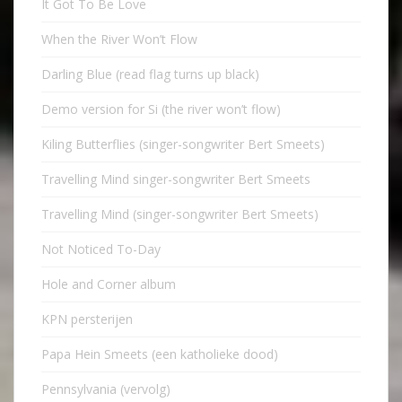
It Got To Be Love
When the River Won’t Flow
Darling Blue (read flag turns up black)
Demo version for Si (the river won’t flow)
Kiling Butterflies (singer-songwriter Bert Smeets)
Travelling Mind singer-songwriter Bert Smeets
Travelling Mind (singer-songwriter Bert Smeets)
Not Noticed To-Day
Hole and Corner album
KPN persterijen
Papa Hein Smeets (een katholieke dood)
Pennsylvania (vervolg)