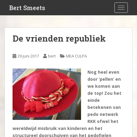
S
Bert Smeets
TOGGLE
k
i
p
t
De vrienden republiek
o
m
a
29 juni 2017
bert
MEA CULPA
i
n
Nog heel even
c
door ‘pellen’ en
o
we komen aan
n
de top! Zou het
t
einde
e
betekenen van
n
pedo netwerk
t
RKK ofwel het
wereldwijd misbruik van kinderen en het
structureel doorschuiven van het pedofielen