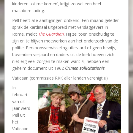
kinderen tot me komen’, krijgt zo wel een heel
macabere lading.
Pell heeft alle aantijgingen ontkend. Een maand geleden
sprak de kardinaal uitgebreid met verslaggevers in
Rome, meldt
Th
e Guardian
. Hij zei toen onschuldig te
zijn en te blijven meewerken aan het onderzoek van de
politie. Persoonsverwisseling uiteraard of geen bewijs,
bovendien verjaard en daders uit de kerk hoeven zich
niet erg veel zorgen te maken want zij hebben een
geheim document uit 1962
Crimen sollicitationis
Vaticaan (commissies RKK aller landen verenigt u)
In
februari
van dit
jaar werd
Pell uit
het
Vaticaan