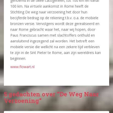
genoemd in de twee catogerieen, tot 100 km en vanaf
100 km. Na
virtuele
aankomst in Rome heeft de
Stichting De weg naar verzoening het door hun
becijferde bedrag op de rekening t.b.v. o.a. de mobiele
bronzen versie. Vervolgens wordt deze gerealiseerd en
naar Rome gebracht waar het, naar wij hopen, door
Paus Franciscus samen met slachtoffers onthuld en
aansluitend ingezegend zal worden. Het betreft een
mobiele versie die wellicht na een zekere tijd verbleven
te zijn in de Sint Pieter te Rome, aan zijn wereldreis kan
beginnen.
www.flowart.nl
5 gedachten over “De Weg Naar
Verzoening”