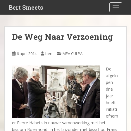
S
Bert Smeets
TOGGLE
k
i
p
t
De Weg Naar Verzoening
o
m
a
6 april 2014
bert
MEA CULPA
i
n
De
c
afgelo
o
pen
n
drie
t
jaar
e
heeft
n
initiati
t
efnem
er Pierre Habets in nauwe samenwerking met het
bisdom Roermond, in het bijzonder met bisschop Frans