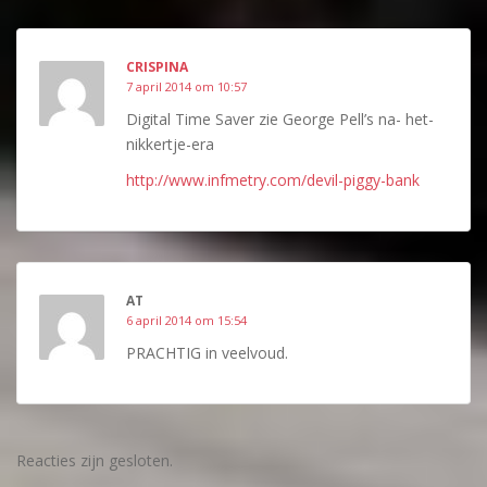
CRISPINA
7 april 2014 om 10:57
Digital Time Saver zie George Pell’s na- het-
nikkertje-era
http://www.infmetry.com/devil-piggy-bank
AT
6 april 2014 om 15:54
PRACHTIG in veelvoud.
Reacties zijn gesloten.