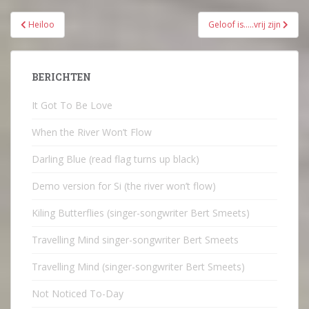
Bericht
Heiloo
Geloof is…..vrij zijn
navigatie
BERICHTEN
It Got To Be Love
When the River Won’t Flow
Darling Blue (read flag turns up black)
Demo version for Si (the river won’t flow)
Kiling Butterflies (singer-songwriter Bert Smeets)
Travelling Mind singer-songwriter Bert Smeets
Travelling Mind (singer-songwriter Bert Smeets)
Not Noticed To-Day