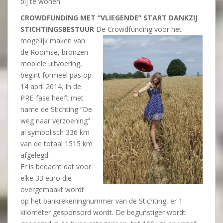
bij te wonen.
CROWDFUNDING MET “VLIEGENDE” START DANKZIJ
STICHTINGSBESTUUR
De Crowdfunding voor het
mogelijk maken van
de Roomse, bronzen
mobiele uitvoering,
begint formeel pas op
14 april 2014. In de
PRE-fase heeft met
name de Stichting “De
weg naar verzoening”
al symbolisch 336 km
van de totaal 1515 km
afgelegd.
Er is bedacht dat voor
elke 33 euro die
overgemaakt wordt
op het bankrekeningnummer van de Stichting, er 1
kilometer gesponsord wordt. De begunstiger wordt