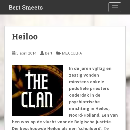
S
Bert Smeets
TOGGLE
k
i
p
t
Heiloo
o
m
a
5 april 2014
bert
MEA CULPA
i
n
In de jaren vijftig en
c
zestig vonden
o
minstens enkele
n
pedofiele priesters
t
onderdak in de
e
psychiatrische
n
inrichting in Heiloo,
t
Noord-Holland. Een van
hen was op de vlucht voor de Belgische justitie.
Die beschouwde Heiloo als een ‘schuiloord’.
De