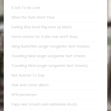
It Got To Be Love
When the River Won’t Flow
Darling Blue (read flag turns up black)
Demo version for Si (the river won’t flow)
Kiling Butterflies (singer-songwriter Bert Smeets)
Travelling Mind singer-songwriter Bert Smeets
Travelling Mind (singer-songwriter Bert Smeets)
Not Noticed To-Day
Hole and Corner album
KPN persterijen
Papa Hein Smeets (een katholieke dood)