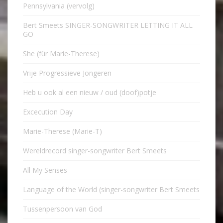
Pennsylvania (vervolg)
Bert Smeets SINGER-SONGWRITER LETTING IT ALL
GO
She (für Marie-Therese)
Vrije Progressieve Jongeren
Heb u ook al een nieuw / oud (doof)potje
Excecution Day
Marie-Therese (Marie-T)
Wereldrecord singer-songwriter Bert Smeets
All My Senses
Language of the World (singer-songwriter Bert Smeets
Tussenpersoon van God