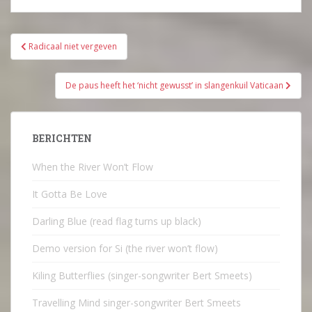
Bericht
Radicaal niet vergeven
navigatie
De paus heeft het ‘nicht gewusst’ in slangenkuil Vaticaan
BERICHTEN
When the River Won’t Flow
It Gotta Be Love
Darling Blue (read flag turns up black)
Demo version for Si (the river won’t flow)
Kiling Butterflies (singer-songwriter Bert Smeets)
Travelling Mind singer-songwriter Bert Smeets