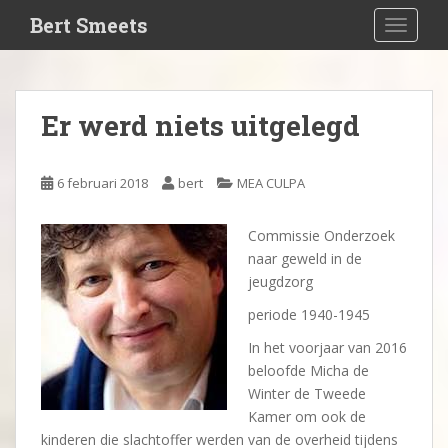
S
Bert Smeets
TOGGLE
k
i
p
t
Er werd niets uitgelegd
o
m
a
6 februari 2018
bert
MEA CULPA
i
n
Commissie Onderzoek
c
naar geweld in de
o
jeugdzorg
n
t
periode 1940-1945
e
In het voorjaar van 2016
n
beloofde Micha de
t
Winter de Tweede
Kamer om ook de
kinderen die slachtoffer werden van de overheid tijdens