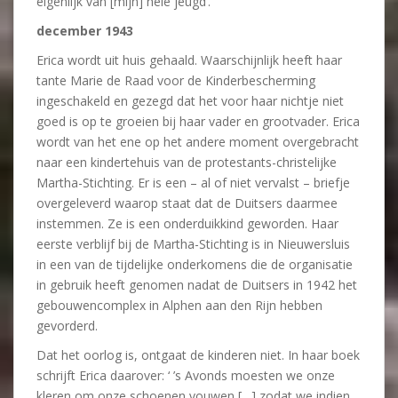
eigenlijk van [mijn] hele jeugd’.
december 1943
Erica wordt uit huis gehaald. Waarschijnlijk heeft haar
tante Marie de Raad voor de Kinderbescherming
ingeschakeld en gezegd dat het voor haar nichtje niet
goed is op te groeien bij haar vader en grootvader. Erica
wordt van het ene op het andere moment overgebracht
naar een kindertehuis van de protestants-christelijke
Martha-Stichting. Er is een – al of niet vervalst – briefje
overgeleverd waarop staat dat de Duitsers daarmee
instemmen. Ze is een onderduikkind geworden. Haar
eerste verblijf bij de Martha-Stichting is in Nieuwersluis
in een van de tijdelijke onderkomens die de organisatie
in gebruik heeft genomen nadat de Duitsers in 1942 het
gebouwencomplex in Alphen aan den Rijn hebben
gevorderd.
Dat het oorlog is, ontgaat de kinderen niet. In haar boek
schrijft Erica daarover: ‘ ’s Avonds moesten we onze
kleren om onze schoenen vouwen […] zodat we indien