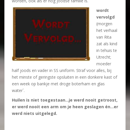
worden, ook als er nog joodse familie is.
wordt
vervolgd
(morgen
het verhaal
van Rita
zat als kind
in tehuis te
Utrecht;
moeder
half joods en vader in SS uniform. Straf voor alles, bij
het minste of geringste opsluiten in een donkere kast of
een week op bankje met droge boterham en glas
water`.
Huilen is niet toegestaan…je werd nooit getroost,
er werd nooit een arm om je heen geslagen én…er
werd niets uitgelegd.