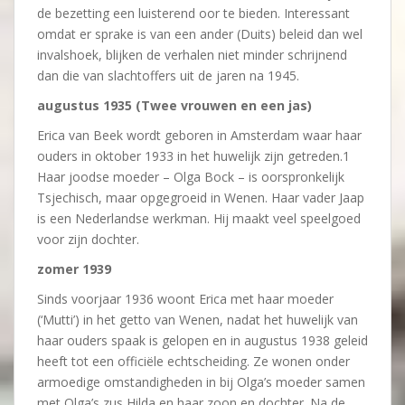
de bezetting een luisterend oor te bieden. Interessant
omdat er sprake is van een ander (Duits) beleid dan wel
invalshoek, blijken de verhalen niet minder schrijnend
dan die van slachtoffers uit de jaren na 1945.
augustus 1935 (Twee vrouwen en een jas)
Erica van Beek wordt geboren in Amsterdam waar haar
ouders in oktober 1933 in het huwelijk zijn getreden.1
Haar joodse moeder – Olga Bock – is oorspronkelijk
Tsjechisch, maar opgegroeid in Wenen. Haar vader Jaap
is een Nederlandse werkman. Hij maakt veel speelgoed
voor zijn dochter.
zomer 1939
Sinds voorjaar 1936 woont Erica met haar moeder
(‘Mutti’) in het getto van Wenen, nadat het huwelijk van
haar ouders spaak is gelopen en in augustus 1938 geleid
heeft tot een officiële echtscheiding. Ze wonen onder
armoedige omstandigheden in bij Olga’s moeder samen
met Olga’s zus Hilda en haar zoon en dochter. Na de