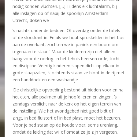
nodig konden vluchten. […] Tijdens elk luchtalarm, bij
alle inslagen op of nabij de spoorlijn Amsterdam-
Utrecht, doken we
’s nachts onder de bedden. Of overdag onder de tafels
of de slootkant in. En als we hout sprokkelden in het bos
aan de overkant, zochten we in paniek een boom om
tegenaan te staan.’ Maar de kinderen zijn niet alleen
bang voor de oorlog. In het tehuis heersen orde, tucht
en discipline. Veertig kinderen slapen dicht op elkaar in
grote slaapzalen, ’s ochtends staan ze bloot in de rij met
een handdoek en een washandje.
‘De christelijke opvoeding bestond uit bidden voor en na
het eten, alle psalmen uit je hoofd leren en zingen, ’s
zondags verplicht naar de kerk op het eigen terrein van
de instelling.’ Wie het avondgebed niet goed bidt of
zingt, in bed fluistert of in bed plast, moet het bezuren.
‘Voor je bed staan op de koude vloer, soms urenlang,
omdat de leiding dat wil of omdat ze je zijn vergeten.’