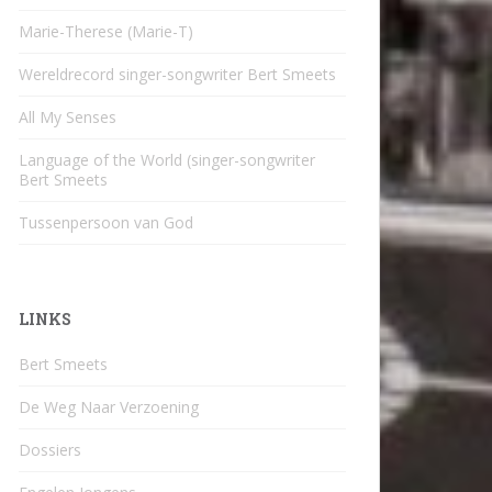
Marie-Therese (Marie-T)
Wereldrecord singer-songwriter Bert Smeets
All My Senses
Language of the World (singer-songwriter
Bert Smeets
Tussenpersoon van God
LINKS
Bert Smeets
De Weg Naar Verzoening
Dossiers