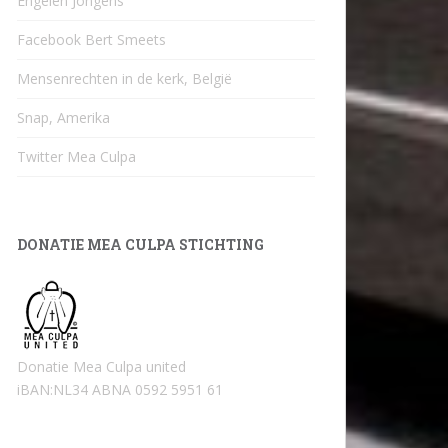
Engelen Jongens
Facebook Bert Smeets
Mensenrechten in de kerk, België
Snap, Amerika
Twitter Mea Culpa
DONATIE MEA CULPA STICHTING
Donatie Mea Culpa united
iBAN:NL34 ABNA 0592 5951 61