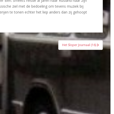
r Bert Smeets reisde al jaren naar Rusland naar zijn
ssische ziel met de bedoeling om tevens muziek bij
erijen te tonen echter het liep anders dan zij gehoopt
Het Sloper Journaal (16)