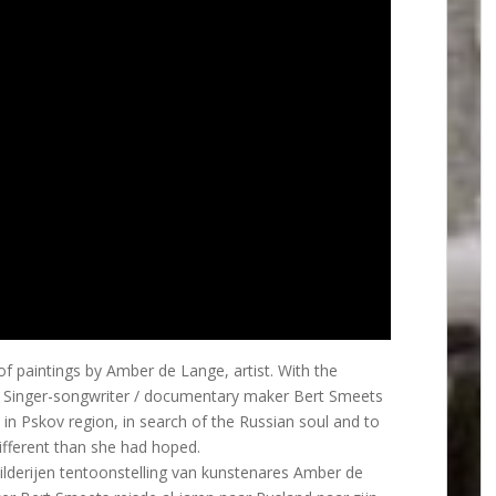
of paintings by Amber de Lange, artist. With the
s. Singer-songwriter / documentary maker Bert Smeets
e in Pskov region, in search of the Russian soul and to
different than she had hoped.
ilderijen tentoonstelling van kunstenares Amber de