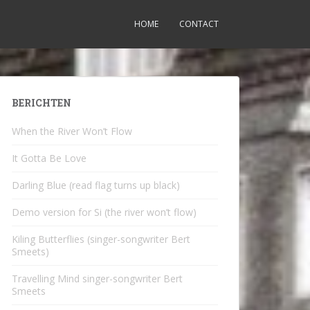
HOME
CONTACT
BERICHTEN
When the River Won’t Flow
It Gotta Be Love
Darling Blue (read flag turns up black)
Demo version for Si (the river won’t flow)
Kiling Butterflies (singer-songwriter Bert
Smeets)
Travelling Mind singer-songwriter Bert
Smeets