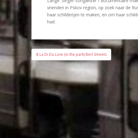
Lange. Singer-songwriter / documentaire make
vrienden in Pskov region, op zoek naar de Ru
haar schilderijen te maken, en om haar schild
had.
Bericht
La Di Da Love (in the park) Bert Smeets
navigatie