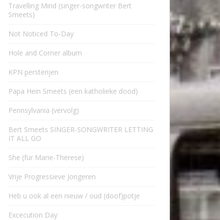
Travelling Mind (singer-songwriter Bert
Smeets)
Not Noticed To-Day
Hole and Corner album
KPN persterijen
Papa Hein Smeets (een katholieke dood)
Pennsylvania (vervolg)
Bert Smeets SINGER-SONGWRITER LETTING
IT ALL GO
She (für Marie-Therese)
Vrije Progressieve Jongeren
Heb u ook al een nieuw / oud (doof)potje
Excecution Day