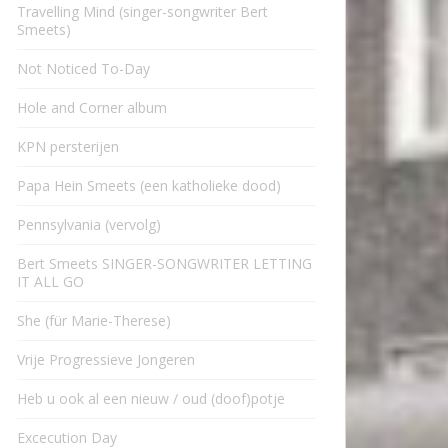
Travelling Mind (singer-songwriter Bert
Smeets)
Not Noticed To-Day
Hole and Corner album
KPN persterijen
Papa Hein Smeets (een katholieke dood)
Pennsylvania (vervolg)
Bert Smeets SINGER-SONGWRITER LETTING
IT ALL GO
She (für Marie-Therese)
Vrije Progressieve Jongeren
Heb u ook al een nieuw / oud (doof)potje
Excecution Day