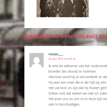
5 gedachten over “Gij zult ni
FRANK,,,,,,,
30 juni 2012 om 09:16
Ik vind de uitkomst van het onderzo
broeder des doods te noemen.
Hiermee word hij al veroordeelt en dat 
Hij was een man die in die tijd op ee
Het zal best zo zijn dat hij fouten ge
Echter ook dat weten we niet en zull
Het past ons nu om nu in deze tijd n
vals te beschuldigen.