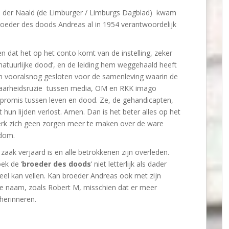
n der Naald (de Limburger / Limburgs Dagblad) kwam
broeder des doods Andreas al in 1954 verantwoordelijk
n dat het op het conto komt van de instelling, zeker
natuurlijke dood’, en de leiding hem weggehaald heeft
en vooralsnog gesloten voor de samenleving waarin de
aarheidsruzie tussen media, OM en RKK imago
mpromis tussen leven en dood. Ze, de gehandicapten,
hun lijden verlost. Amen. Dan is het beter alles op het
erk zich geen zorgen meer te maken over de ware
sdom.
aak verjaard is en alle betrokkenen zijn overleden.
ek de ‘
broeder des doods
’ niet letterlijk als dader
el kan vellen. Kan broeder Andreas ook met zijn
e naam, zoals Robert M, misschien dat er meer
herinneren.