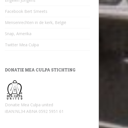
Engelen Jongens
Facebook Bert Smeets
Mensenrechten in de kerk, België
Snap, Amerika
Twitter Mea Culpa
DONATIE MEA CULPA STICHTING
Donatie Mea Culpa united
iBAN:NL34 ABNA 0592 5951 61