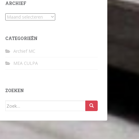
ARCHIEF
Archief
CATEGORIEËN
Archief MC
MEA CULPA
ZOEKEN
Zoek
naar: