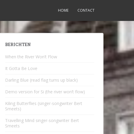
HOME
CONTACT
BERICHTEN
When the River Won’t Flow
It Gotta Be Love
Darling Blue (read flag turns up black)
Demo version for Si (the river won’t flow)
Kiling Butterflies (singer-songwriter Bert
Smeets)
Travelling Mind singer-songwriter Bert
Smeets