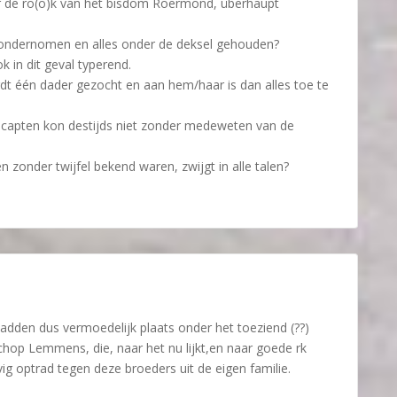
 de ro(o)k van het bisdom Roermond, überhaupt
ondernomen en alles onder de deksel gehouden?
k in dit geval typerend.
rdt één dader gezocht en aan hem/haar is dan alles toe te
capten kon destijds niet zonder medeweten van de
zonder twijfel bekend waren, zwijgt in alle talen?
adden dus vermoedelijk plaats onder het toeziend (??)
chop Lemmens, die, naar het nu lijkt,en naar goede rk
vig optrad tegen deze broeders uit de eigen familie.