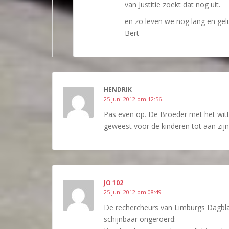
van Justitie zoekt dat nog uit.
en zo leven we nog lang en gel
Bert
HENDRIK
25 juni 2012 om 12:56
Pas even op. De Broeder met het witt
geweest voor de kinderen tot aan zij
JO 102
25 juni 2012 om 08:49
De rechercheurs van Limburgs Dagbla
schijnbaar ongeroerd: