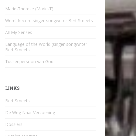
Marie-Therese (Marie-T)
Wereldrecord singer-songwriter Bert Smeets
All My Senses
Language of the World (singer-songwriter
Bert Smeets
Tussenpersoon van God
LINKS
Bert Smeets
De Weg Naar Verzoening
Dossiers