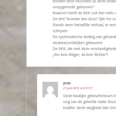
Konden deze moorden zo dicht onder
onopgemerkt gebeuren?
Waarom heeft de RKK ook hier niets 
De titel “broeder des doos” lijkt me oo
Steeds weer hetzelfde verhaal, er wo
schrijven.
De systematische doding van gehandi
verantwoordelijken gebeuren!
De RKK, die met deze omstandigheden 
„Wo kein Kläger, da kein Richter“!
JEAN
27 juni 2012 om 07:27
Deze kwalijke gebeurtenissen h
oog van de geliefde Vader Biss
traditie, liever wegkeek dan ste