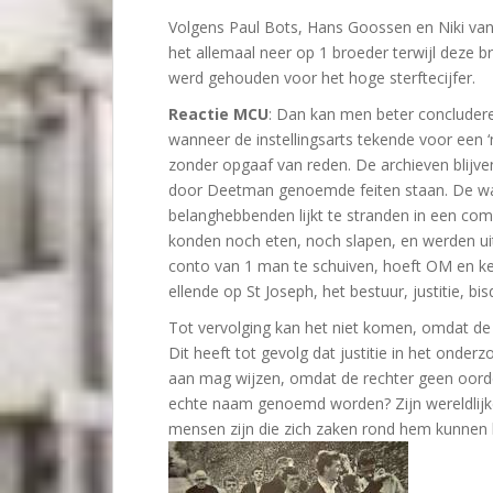
Volgens Paul Bots, Hans Goossen en Niki va
het allemaal neer op 1 broeder terwijl deze 
werd gehouden voor het hoge sterftecijfer.
Reactie MCU
: Dan kan men beter concludere
wanneer de instellingsarts tekende voor een ‘
zonder opgaaf van reden. De archieven blijv
door Deetman genoemde feiten staan. De w
belanghebbenden lijkt te stranden in een co
konden noch eten, noch slapen, en werden uit 
conto van 1 man te schuiven, hoeft OM en k
ellende op St Joseph, het bestuur, justitie, bi
Tot vervolging kan het niet komen, omdat de z
Dit heeft tot gevolg dat justitie in het onderzo
aan mag wijzen, omdat de rechter geen oorde
echte naam genoemd worden? Zijn wereldlijk
mensen zijn die zich zaken rond hem kunnen 