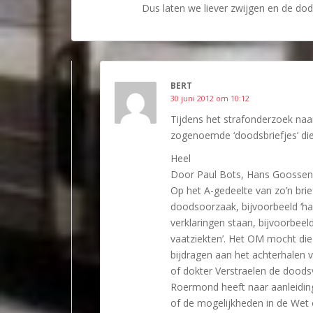
Dus laten we liever zwijgen en de do
BERT
30 juni 2012 om 10:12
Tijdens het strafonderzoek naar
zogenoemde ‘doodsbriefjes’ die 
Heel
Door Paul Bots, Hans Goossen 
Op het A-gedeelte van zo’n brie
doodsoorzaak, bijvoorbeeld ‘ha
verklaringen staan, bijvoorbeeld
vaatziekten’. Het OM mocht die
bijdragen aan het achterhalen 
of dokter Verstraelen de doodsv
Roermond heeft naar aanleiding
of de mogelijkheden in de Wet