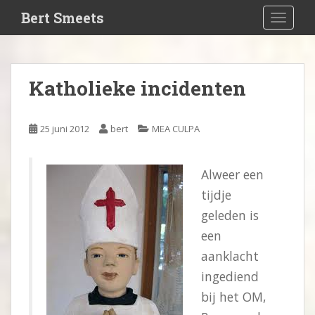
S
Bert Smeets
TOGGLE
k
i
p
t
Katholieke incidenten
o
m
a
25 juni 2012
bert
MEA CULPA
i
n
c
Alweer een
o
tijdje
n
geleden is
t
e
een
n
aanklacht
t
ingediend
bij het OM,