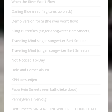
When the River Won’t Flow
Darling Blue (read flag turns up black)
Demo version for Si (the river won’t flow)
Kiling Butterflies (singer-songwriter Bert Smeets)
Travelling Mind singer-songwriter Bert Smeets
Travelling Mind (singer-songwriter Bert Smeets)
Not Noticed To-Day
Hole and Corner album
KPN persterijen
Papa Hein Smeets (een katholieke dood)
Pennsylvania (vervolg)
Bert Smeets SINGER-SONGWRITER LETTING IT ALL