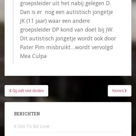
groepsleider uit het nabij gelegen D.
Dan is er nog een autistisch jongetje
JK (11 jaar) waar een andere
groepsleider DP kond van doet bij JW.
Dit autistisch jongetje wordt ook door
Pater Pim misbruikt…wordt vervolgd
Mea Culpa
Bericht
Gij zult niet doden
Kennis
navigatie
BERICHTEN
It Got To Be Love