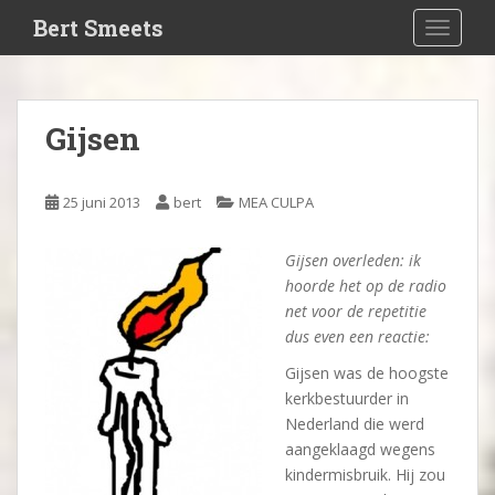
S
Bert Smeets
TOGGLE
k
i
p
t
Gijsen
o
m
a
25 juni 2013
bert
MEA CULPA
i
n
Gijsen overleden: ik
c
hoorde het op de radio
o
net voor de repetitie
n
dus even een reactie:
t
e
Gijsen was de hoogste
n
kerkbestuurder in
t
Nederland die werd
aangeklaagd wegens
kindermisbruik. Hij zou