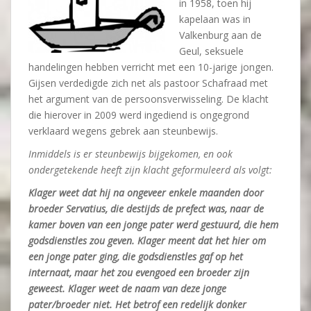
in 1958, toen hij
kapelaan was in
Valkenburg aan de
Geul, seksuele
handelingen hebben verricht met een 10-jarige jongen.
Gijsen verdedigde zich net als pastoor Schafraad met
het argument van de persoonsverwisseling. De klacht
die hierover in 2009 werd ingediend is ongegrond
verklaard wegens gebrek aan steunbewijs.
Inmiddels is er steunbewijs bijgekomen, en ook
ondergetekende heeft zijn klacht geformuleerd als volgt:
Klager weet dat hij na ongeveer enkele maanden door
broeder Servatius, die destijds de prefect was, naar de
kamer boven van een jonge pater werd gestuurd, die hem
godsdienstles zou geven. Klager meent dat het hier om
een jonge pater ging, die godsdienstles gaf op het
internaat, maar het zou evengoed een broeder zijn
geweest. Klager weet de naam van deze jonge
pater/broeder niet. Het betrof een redelijk donker