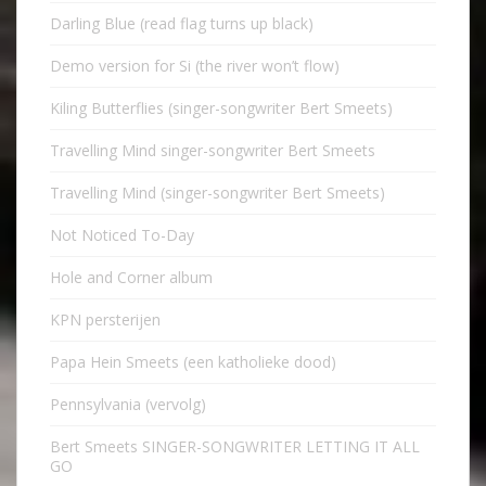
Darling Blue (read flag turns up black)
Demo version for Si (the river won’t flow)
Kiling Butterflies (singer-songwriter Bert Smeets)
Travelling Mind singer-songwriter Bert Smeets
Travelling Mind (singer-songwriter Bert Smeets)
Not Noticed To-Day
Hole and Corner album
KPN persterijen
Papa Hein Smeets (een katholieke dood)
Pennsylvania (vervolg)
Bert Smeets SINGER-SONGWRITER LETTING IT ALL
GO