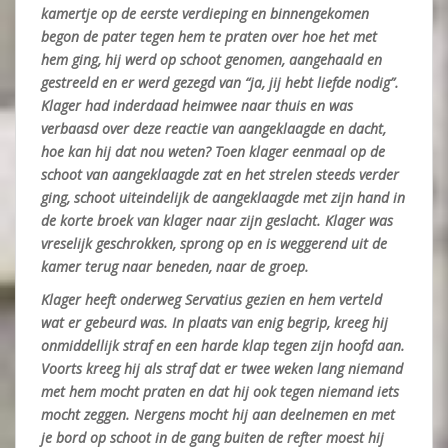
kamertje op de eerste verdieping en binnengekomen
begon de pater tegen hem te praten over hoe het met
hem ging, hij werd op schoot genomen, aangehaald en
gestreeld en er werd gezegd van “ja, jij hebt liefde nodig”.
Klager had inderdaad heimwee naar thuis en was
verbaasd over deze reactie van aangeklaagde en dacht,
hoe kan hij dat nou weten? Toen klager eenmaal op de
schoot van aangeklaagde zat en het strelen steeds verder
ging, schoot uiteindelijk de aangeklaagde met zijn hand in
de korte broek van klager naar zijn geslacht. Klager was
vreselijk geschrokken, sprong op en is weggerend uit de
kamer terug naar beneden, naar de groep.
Klager heeft onderweg Servatius gezien en hem verteld
wat er gebeurd was. In plaats van enig begrip, kreeg hij
onmiddellijk straf en een harde klap tegen zijn hoofd aan.
Voorts kreeg hij als straf dat er twee weken lang niemand
met hem mocht praten en dat hij ook tegen niemand iets
mocht zeggen. Nergens mocht hij aan deelnemen en met
je bord op schoot in de gang buiten de refter moest hij