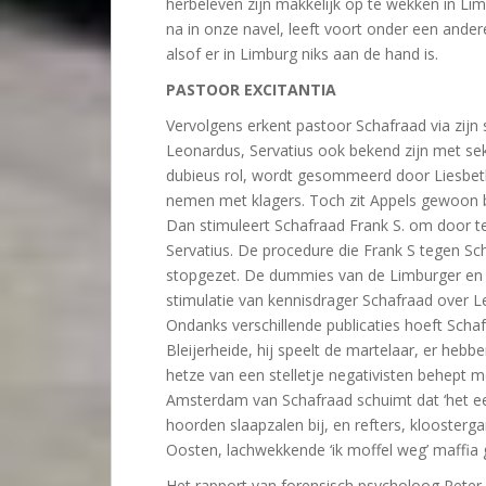
herbeleven zijn makkelijk op te wekken in Lim
na in onze navel, leeft voort onder een ander
alsof er in Limburg niks aan de hand is.
PASTOOR EXCITANTIA
Vervolgens erkent pastoor Schafraad via zijn
Leonardus, Servatius ook bekend zijn met sek
dubieus rol, wordt gesommeerd door Liesbet
nemen met klagers. Toch zit Appels gewoon bi
Dan stimuleert Schafraad Frank S. om door t
Servatius. De procedure die Frank S tegen Sc
stopgezet. De dummies van de Limburger en L
stimulatie van kennisdrager Schafraad over Le
Ondanks verschillende publicaties hoeft Schaf
Bleijerheide, hij speelt de martelaar, er he
hetze van een stelletje negativisten behept m
Amsterdam van Schafraad schuimt dat ‘het een
hoorden slaapzalen bij, en refters, kloosterg
Oosten, lachwekkende ‘ik moffel weg’ maffia 
Het rapport van forensisch psycholoog Peter 