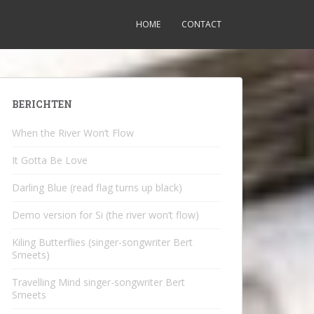
HOME
CONTACT
BERICHTEN
When the River Won’t Flow
It Gotta Be Love
Darling Blue (read flag turns up black)
Demo version for Si (the river won’t flow)
Kiling Butterflies (singer-songwriter Bert
Smeets)
Travelling Mind singer-songwriter Bert
Smeets