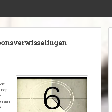
soonsverwisselingen
en’
5 Pop
/
en aan
n