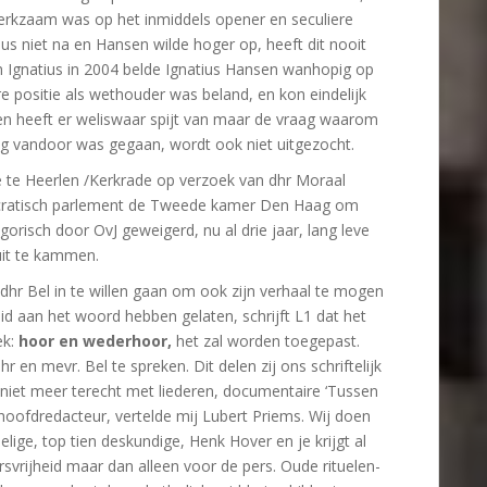
werkzaam was op het inmiddels opener en seculiere
us niet na en Hansen wilde hoger op, heeft dit nooit
 Ignatius in 2004 belde Ignatius Hansen wanhopig op
re positie als wethouder was beland, en kon eindelijk
n heeft er weliswaar spijt van maar de vraag waarom
rag vandoor was gegaan, wordt ook niet uitgezocht.
e te Heerlen /Kerkrade op verzoek van dhr Moraal
cratisch parlement de Tweede kamer Den Haag om
gorisch door OvJ geweigerd, nu al drie jaar, lang leve
uit te kammen.
dhr Bel in te willen gaan om ook zijn verhaal te mogen
id aan het woord hebben gelaten, schrijft L1 dat het
ek:
hoor en wederhoor,
het zal worden toegepast.
hr en mevr. Bel te spreken. Dit delen zij ons schriftelijk
iet meer terecht met liederen, documentaire ‘Tussen
hoofdredacteur, vertelde mij Lubert Priems. Wij doen
oelige, top tien deskundige, Henk Hover en je krijgt al
svrijheid maar dan alleen voor de pers. Oude rituelen-