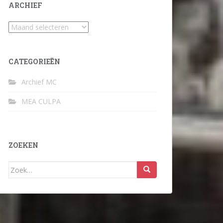
ARCHIEF
Archief
CATEGORIEËN
Archief MC
MEA CULPA
ZOEKEN
Zoek
naar: