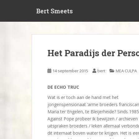
S
Bert Smeets
k
i
p
t
o
m
Het Paradijs der Per
a
i
n
14 september 2015
bert
MEA CULPA
c
o
DE ECHO TRUC
n
t
Wat is er toch aan de hand met het
e
jongenspensionaat ‘arme broeders franciscan
n
Maria ter Engelen, te Bleijerheide? Sinds 198
t
Against Pope probeer ik bewijzen / archieven 
uitspraken broeders / leken allemaal verbond
dit internaat boven water te krijgen. Het is ee