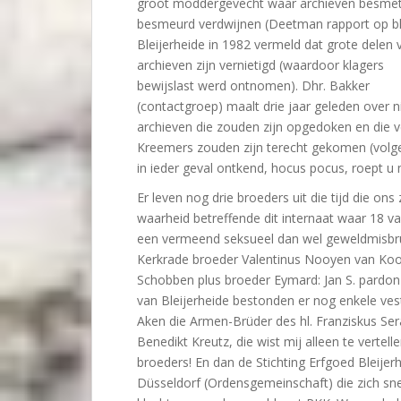
groot moddergevecht waar archieven besmet
besmeurd verdwijnen (Deetman rapport op b
Bleijerheide in 1982 vermeld dat grote delen 
archieven zijn vernietigd (waardoor klagers
bewijslast werd ontnomen). Dhr. Bakker
(contactgroep) maalt drie jaar geleden over 
archieven die zouden zijn opgedoken en die v
Kreemers zouden zijn terecht gekomen (volg
in ieder geval ontkend, hocus pocus, roept 
Er leven nog drie broeders uit die tijd die on
waarheid betreffende dit internaat waar 18 
een vermeend seksueel dan wel geweldmisbrui
Kerkrade broeder Valentinus Nooyen van Koo
Schobben plus broeder Eymard: Jan S. pardon
van Bleijerheide bestonden er nog enkele ves
Aken die Armen-Brüder des hl. Franziskus Ser
Benedikt Kreutz, die wist mij alleen te verte
broeders! En dan de Stichting Erfgoed Bleijer
Düsseldorf (Ordensgemeinschaft) die zich sn