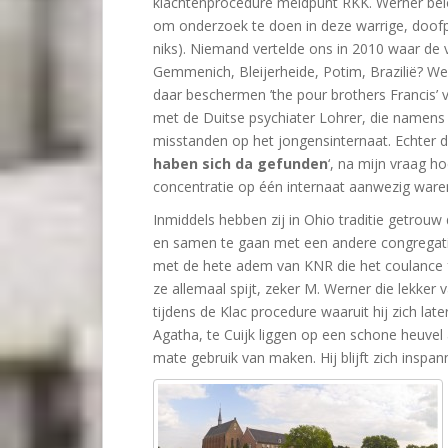
klachtenprocedure meldpunt RKK. Werner belo
om onderzoek te doen in deze warrige, doofp
niks). Niemand vertelde ons in 2010 waar de v
Gemmenich, Bleijerheide, Potim, Brazilië? W
daar beschermen ’the pour brothers Francis’ 
met de Duitse psychiater Lohrer, die namen
misstanden op het jongensinternaat. Echter de
haben sich da gefunden
‘, na mijn vraag h
concentratie op één internaat aanwezig ware
Inmiddels hebben zij in Ohio traditie getro
en samen te gaan met een andere congregati
met de hete adem van KNR die het coulance f
ze allemaal spijt, zeker M. Werner die lekker 
tijdens de Klac procedure waaruit hij zich late
Agatha, te Cuijk liggen op een schone heuvel
mate gebruik van maken. Hij blijft zich inspan