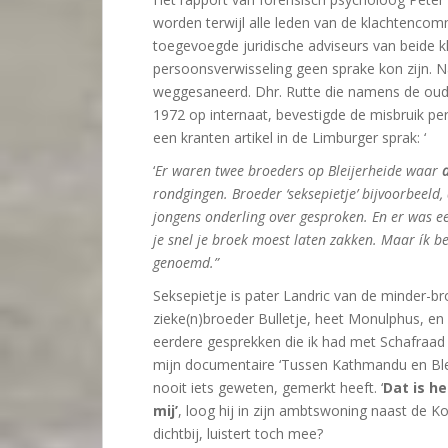
worden terwijl alle leden van de klachtencom
toegevoegde juridische adviseurs van beide k
persoonsverwisseling geen sprake kon zijn. 
weggesaneerd. Dhr. Rutte die namens de ou
1972 op internaat, bevestigde de misbruik peri
een kranten artikel in de Limburger sprak: ‘
‘
Er waren twee broeders op Bleijerheide waar
rondgingen. Broeder ‘seksepietje’ bijvoorbeeld
jongens onderling over gesproken. En er was e
je snel je broek moest laten zakken. Maar ík b
genoemd.”
Seksepietje is pater Landric van de minder-b
zieke(n)broeder Bulletje, heet Monulphus, en
eerdere gesprekken die ik had met Schafraad 
mijn documentaire ‘Tussen Kathmandu en Bleij
nooit iets geweten, gemerkt heeft. ‘
Dat is h
mij’
, loog hij in zijn ambtswoning naast de K
dichtbij, luistert toch mee?