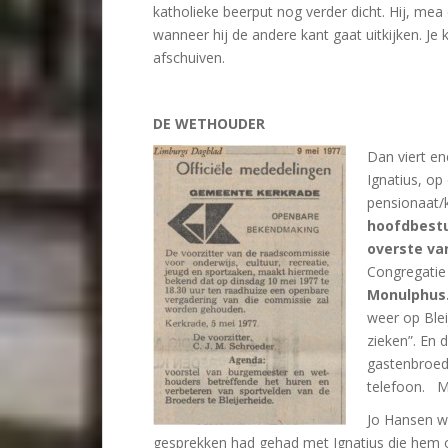
katholieke beerput nog verder dicht. Hij, me
wanneer hij de andere kant gaat uitkijken. Je
afschuiven.
DE WETHOUDER
Dan viert e
Ignatius, op
pensionaat/
hoofdbestu
overste va
Congregatie
Monulphus
weer op Ble
zieken”. En 
gastenbroed
telefoon. Mé
Jo Hansen we
gesprekken had gehad met Ignatius die hem 