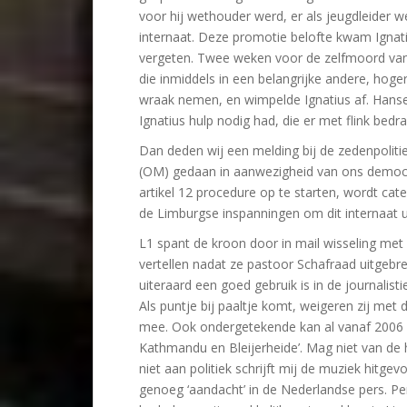
voor hij wethouder werd, er als jeugdleider 
internaat. Deze promotie belofte kwam Ignati
vergeten. Twee weken voor de zelfmoord van
die inmiddels in een belangrijke andere, hoge
wraak nemen, en wimpelde Ignatius af. Hanse
Ignatius hulp nodig had, die er met flink bed
Dan deden wij een melding bij de zedenpoliti
(OM) gedaan in aanwezigheid van ons demo
artikel 12 procedure op te starten, wordt cate
de Limburgse inspanningen om dit internaat 
L1 spant de kroon door in mail wisseling met 
vertellen nadat ze pastoor Schafraad uitgebre
uiteraard een goed gebruik is in de journalisti
Als puntje bij paaltje komt, weigeren zij met d
mee. Ook ondergetekende kan al vanaf 2006 n
Kathmandu en Bleijerheide’. Mag niet van de 
niet aan politiek schrijft mij de muziek hitgev
genoeg ‘aandacht’ in de Nederlandse pers. Per