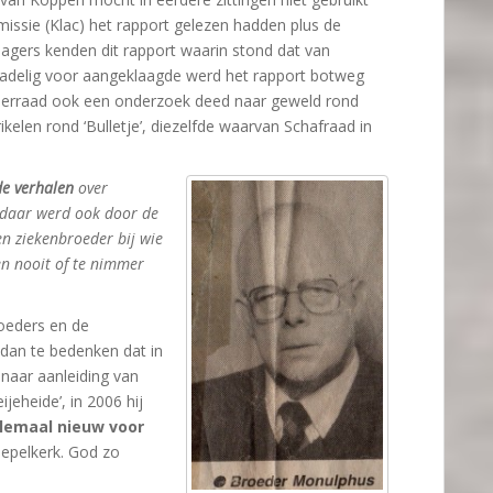
missie (Klac) het rapport gelezen hadden plus de
lagers kenden dit rapport waarin stond dat van
Nadelig voor aangeklaagde werd het rapport botweg
derraad ook een onderzoek deed naar geweld rond
kelen rond ‘Bulletje’, diezelfde waarvan Schafraad in
de verhalen
over
, daar werd ook door de
en ziekenbroeder bij wie
en nooit of te nimmer
roeders en de
 dan te bedenken dat in
naar aanleiding van
eheide’, in 2006 hij
elemaal nieuw voor
oepelkerk. God zo