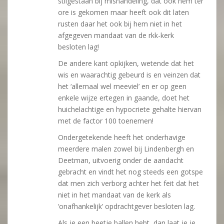
stilgestaan bij mishandeling, dat ook hem ter
ore is gekomen maar heeft ook dit laten
rusten daar het ook bij hem niet in het
afgegeven mandaat van de rkk-kerk
besloten lag!
De andere kant opkijken, wetende dat het
wis en waarachtig gebeurd is en veinzen dat
het ‘allemaal wel meeviel’ en er op geen
enkele wijze ertegen in gaande, doet het
huichelachtige en hypocriete gehalte hiervan
met de factor 100 toenemen!
Ondergetekende heeft het onderhavige
meerdere malen zowel bij Lindenbergh en
Deetman, uitvoerig onder de aandacht
gebracht en vindt het nog steeds een gotspe
dat men zich verborg achter het feit dat het
niet in het mandaat van de kerk als
‘onafhankelijk’ opdrachtgever besloten lag.
Als je een beetje ballen hebt, dan laat je je