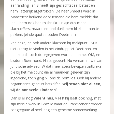
aanranding. Jan S heeft zijn geslachtsdeel betast en
hem letterlijk afgetrokken. De heer Smeets werd in
Maastricht herkend door iemand die hem meldde dat
Jan S hem ook had misbruikt. Er zijn dus meer
slachtoffers, maar niemand durft hem blijkbaar aan te
pakken. (einde quote notulen Deetman).
Van deze, en ook andere klachten bij meldpunt SM is
niets terug te vinden in het eindrapport Deetman, en
dan zou dit toch doorgegeven worden aan het OM, en
bisdom Roermond. Niets gebeurt. Nu vernamen we van
juridische adviseur W dat meer steunbewijzen ontbreken
die bij het meldpunt die al maanden geleden zijn
ingediend, toen ging bij ons de bom los. Ook bij andere
organisaties gebeurt hetzelfde.
Wij staan niet alleen
,
wij
de
onnozele kinderen
?
Dan is er nog
Valentinus
, v N K hij leeft ook nog, met
zijn missie werk in Brazilië waar de Francicaner broeder
congregatie al heel lang een geheime samenwerking