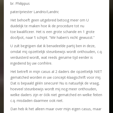
br. Philippus
pater/priester Landrio/Landric
Het behoeft geen uitgebreid betoog meer om U
duidelijk te maken hoe ik de procedure tot nu
toe kwalificeer. Het is een grote schande en 1 grote
doofpot, naar ’t schijnt. “Wir haben’s nicht gewusst.”
U zult begrijpen dat ik benadeelde partij ben in deze,
omdat mij opzettelijk steunbewijs wordt onthouden, c.q.
verduisterd wordt, wat reeds geruime tijd eerder is
ingediend bij uw confrère.
Het betreft in mijn casus al 2 daders die opzettelijk NIET
gematched worden in uw concept-klaagschrift voor mij.
Dat is bepaald géén sinecure! Nu is natuurlijk de vraag,
hoeveel steunbewijs wordt mij nog meer onthouden,
welke daders zijn er óók niet gematched en welke feiten
c.q. misdaden daarmee ook niet.
Dan heb ik het alleen maar over mijn eigen casus, maar