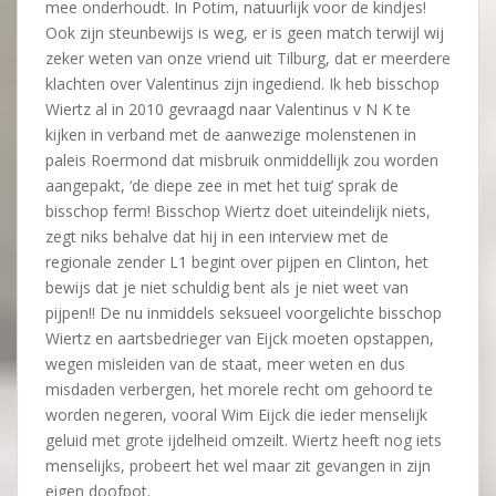
mee onderhoudt. In Potim, natuurlijk voor de kindjes!
Ook zijn steunbewijs is weg, er is geen match terwijl wij
zeker weten van onze vriend uit Tilburg, dat er meerdere
klachten over Valentinus zijn ingediend. Ik heb bisschop
Wiertz al in 2010 gevraagd naar Valentinus v N K te
kijken in verband met de aanwezige molenstenen in
paleis Roermond dat misbruik onmiddellijk zou worden
aangepakt, ‘de diepe zee in met het tuig’ sprak de
bisschop ferm! Bisschop Wiertz doet uiteindelijk niets,
zegt niks behalve dat hij in een interview met de
regionale zender L1 begint over pijpen en Clinton, het
bewijs dat je niet schuldig bent als je niet weet van
pijpen!! De nu inmiddels seksueel voorgelichte bisschop
Wiertz en aartsbedrieger van Eijck moeten opstappen,
wegen misleiden van de staat, meer weten en dus
misdaden verbergen, het morele recht om gehoord te
worden negeren, vooral Wim Eijck die ieder menselijk
geluid met grote ijdelheid omzeilt. Wiertz heeft nog iets
menselijks, probeert het wel maar zit gevangen in zijn
eigen doofpot.