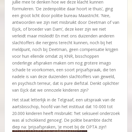
jullie mee te denken hoe we deze klacht kunnen
formuleren. ‘De zedenpolitie daar hoort ie thuis’, ging
een groot licht door politie bureau Maastricht. ‘Nee,
antwoorden we zijn niet misbruikt door Deetman of van
Eijck, of broeder van Dam’, deze keer zijn we niet
verleidt maar misleidt! En met ons duizenden anderen
slachtoffers die nergens terecht kunnen, noch bij het
meldpunt, noch bij Deetman, geen compensatie krijgen
voor hun ellende omdat zij KNR, bisschoppen
onderlinge afspraken maken om nog grotere imago
schade te voorkomen, een soort prijsafspraak, die ten
nadele is van deze duizenden slachtoffers van geweld,
en psychisch terreur, dat is pure diefstal. Denkt oplichter
van Eijck dat we onnozele kinderen zijn?
Het staat letterlijk in de Telgraaf, een uitspraak van de
aartsbisschop, hoofd van het instituut dat 10-000 tot
20.000 kinderen heeft misbruikt: ‘het seksueel onderzoek
was al schokkend genoeg’. De politie beambte dacht
diep na: ‘prijsafspraken, ‘je moet bij de OPTA zijn’!