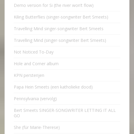
Demo version for Si (the river won’t flow)
Kiling Butterflies (singer-songwriter Bert Smeets)
Travelling Mind singer-songwriter Bert Smeets
Travelling Mind (singer-songwriter Bert Smeets)
Not Noticed To-Day
Hole and Corner album
KPN persterijen
Papa Hein Smeets (een katholieke dood)
Pennsylvania (vervolg)
Bert Smeets SINGER-SONGWRITER LETTING IT ALL
GO
She (für Marie-Therese)