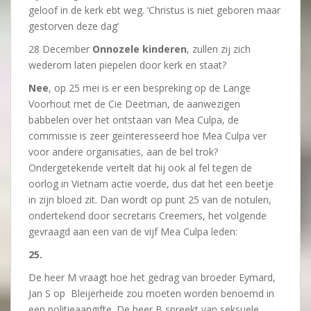
geloof in de kerk ebt weg. ‘Christus is niet geboren maar
gestorven deze dag’
28 December
Onnozele kinderen
, zullen zij zich
wederom laten piepelen door kerk en staat?
Nee
, op 25 mei is er een bespreking op de Lange
Voorhout met de Cie Deetman, de aanwezigen
babbelen over het ontstaan van Mea Culpa, de
commissie is zeer geïnteresseerd hoe Mea Culpa ver
voor andere organisaties, aan de bel trok?
Ondergetekende vertelt dat hij ook al fel tegen de
oorlog in Vietnam actie voerde, dus dat het een beetje
in zijn bloed zit. Dan wordt op punt 25 van de notulen,
ondertekend door secretaris Creemers, het volgende
gevraagd aan een van de vijf Mea Culpa leden:
25.
De heer M vraagt hoe het gedrag van broeder Eymard,
Jan S op Bleijerheide zou moeten worden benoemd in
een politieaangifte. De heer B spreekt van seksuele