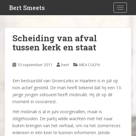
S
Bert Smeets
TOGGLE
k
i
p
t
Scheiding van afval
o
tussen kerk en staat
m
a
i
10 september 2011
bert
MEA CULPA
n
c
o
Een bestuurslid van GroenLinks in Haarlem is in juli op
n
non-actief gesteld. De man heeft bekend dat hij een 13-
t
jarige jongen seksueel heeft misbruikt. Hij zit op dit
e
moment in voorarrest.
n
Het misbruik is al in juni voorgevallen, maar is
t
stilgehouden. De partij wilde wachten met het naar
buiten brengen van het verhaal, om na het zomerreces
iedereen in één keer te kunnen informeren. (einde