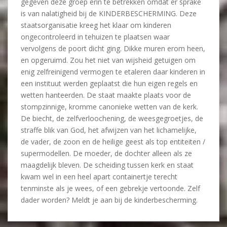
gegeven deze groep erin te betrekken omdat er sprake
is van nalatigheid bij de KINDERBESCHERMING. Deze
staatsorganisatie kreeg het klaar om kinderen
ongecontroleerd in tehuizen te plaatsen waar
vervolgens de poort dicht ging. Dikke muren erom heen,
en opgeruimd. Zou het niet van wijsheid getuigen om
enig zelfreinigend vermogen te etaleren daar kinderen in
een instituut werden geplaatst die hun eigen regels en
wetten hanteerden. De staat maakte plaats voor de
stompzinnige, kromme canonieke wetten van de kerk.
De biecht, de zelfverloochening, de weesgegroetjes, de
straffe blik van God, het afwijzen van het lichamelijke,
de vader, de zoon en de heilige geest als top entiteiten /
supermodellen. De moeder, de dochter alleen als ze
maagdelijk bleven. De scheiding tussen kerk en staat
kwam wel in een heel apart containertje terecht
tenminste als je wees, of een gebrekje vertoonde. Zelf
dader worden? Meldt je aan bij de kinderbescherming.