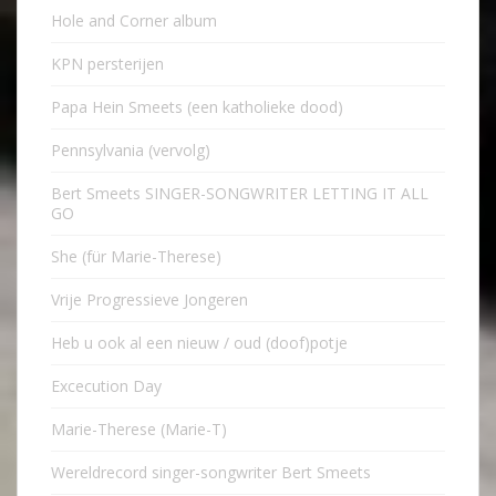
Hole and Corner album
KPN persterijen
Papa Hein Smeets (een katholieke dood)
Pennsylvania (vervolg)
Bert Smeets SINGER-SONGWRITER LETTING IT ALL
GO
She (für Marie-Therese)
Vrije Progressieve Jongeren
Heb u ook al een nieuw / oud (doof)potje
Excecution Day
Marie-Therese (Marie-T)
Wereldrecord singer-songwriter Bert Smeets