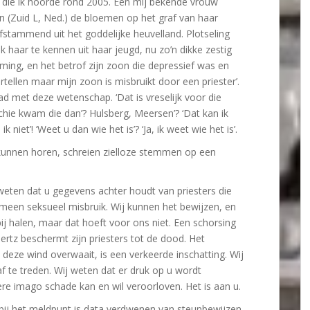
n die ik hoorde rond 2005. Een mij bekende vrouw
en (Zuid L, Ned.) de bloemen op het graf van haar
fstammend uit het goddelijke heuvelland. Plotseling
 haar te kennen uit haar jeugd, nu zo’n dikke zestig
ming, en het betrof zijn zoon die depressief was en
ertellen maar mijn zoon is misbruikt door een priester’.
d met deze wetenschap. ‘Dat is vreselijk voor die
ochie kwam die dan’? Hulsberg, Meersen’? ‘Dat kan ik
 niet’! ‘Weet u dan wie het is’? ‘Ja, ik weet wie het is’.
et kunnen horen, schreien zielloze stemmen op een
j weten dat u gegevens achter houdt van priesters die
omeen seksueel misbruik. Wij kunnen het bewijzen, en
j halen, maar dat hoeft voor ons niet. Een schorsing
ertz beschermt zijn priesters tot de dood. Het
 deze wind overwaait, is een verkeerde inschatting. Wij
 te treden. Wij weten dat er druk op u wordt
ere imago schade kan en wil veroorloven. Het is aan u.
, bij het meldpunt is data verdwenen van steunbewijzen.