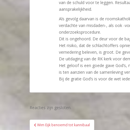
van de schuld voor te leggen. Resulta
aansprakelijkheid.
Als gevolg daarvan is de roomskatholie
verdachte van misdaden-, als ook -vo
onderzoeksprocedure.
Dit is ongehoord. De deur voor de ba
Het risiko, dat de schlachtoffers opni
vernedering beleven, is groot. De gevo
De uitdaging van de RK kerk voor dem
Het geloof is een goede gave God’s, 
is ten aanzien van de samenleving verp
Bij de gratie God’s is voor de wet iede
Reacties zijn gesloten.
Bericht
Wim Eijk benoemd tot kannibaal