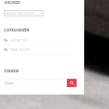
ARCHIEF
Archief
CATEGORIEËN
Archief MC
MEA CULPA
ZOEKEN
Zoek
naar: