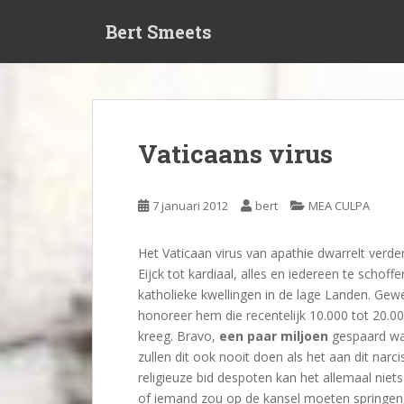
S
Bert Smeets
k
i
p
t
o
m
Vaticaans virus
a
i
n
7 januari 2012
bert
MEA CULPA
c
o
Het Vaticaan virus van apathie dwarrelt ver
n
Eijck tot kardiaal, alles en iedereen te schoff
t
katholieke kwellingen in de lage Landen. Gew
e
honoreer hem die recentelijk 10.000 tot 20.000
n
kreeg. Bravo,
een paar miljoen
gespaard wan
t
zullen dit ook nooit doen als het aan dit narci
religieuze bid despoten kan het allemaal nie
of iemand zou op de kansel moeten springen, 