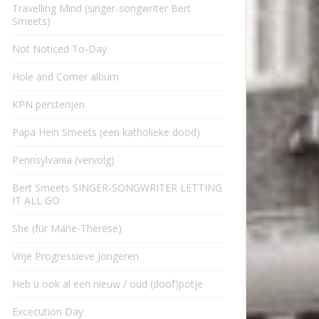
Travelling Mind (singer-songwriter Bert
Smeets)
Not Noticed To-Day
Hole and Corner album
KPN persterijen
Papa Hein Smeets (een katholieke dood)
Pennsylvania (vervolg)
Bert Smeets SINGER-SONGWRITER LETTING
IT ALL GO
She (für Marie-Therese)
Vrije Progressieve Jongeren
Heb u ook al een nieuw / oud (doof)potje
Excecution Day