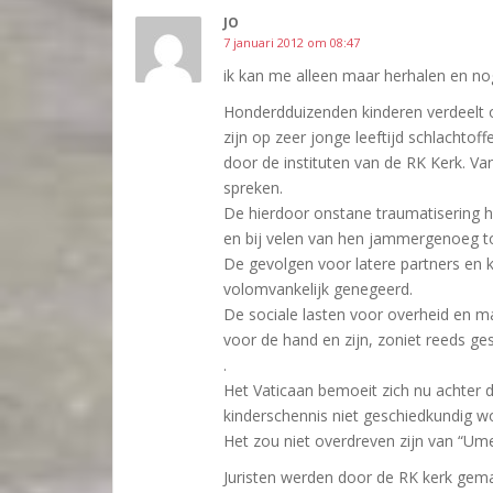
JO
7 januari 2012 om 08:47
ik kan me alleen maar herhalen en n
Honderdduizenden kinderen verdeelt o
zijn op zeer jonge leeftijd schlachto
door de instituten van de RK Kerk. Va
spreken.
De hierdoor onstane traumatisering he
en bij velen van hen jammergenoeg tot 
De gevolgen voor latere partners en 
volomvankelijk genegeerd.
De sociale lasten voor overheid en ma
voor de hand en zijn, zoniet reeds ges
.
Het Vaticaan bemoeit zich nu achter 
kinderschennis niet geschiedkundig wo
Het zou niet overdreven zijn van “Ume
Juristen werden door de RK kerk gema