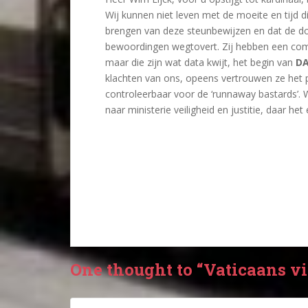
Wij kunnen niet leven met de moeite en tijd d
brengen van deze steunbewijzen en dat de doo
bewoordingen wegtovert. Zij hebben een comm
maar die zijn wat data kwijt, het begin van
D
klachten van ons, opeens vertrouwen ze het p
controleerbaar voor de ‘runnaway bastards’. Wi
naar ministerie veiligheid en justitie, daar h
One thought to “Vaticaans vi