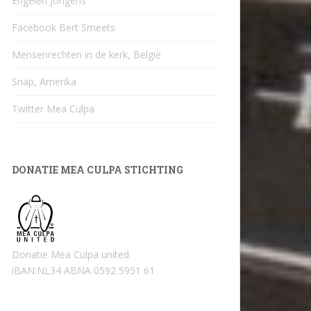
Engelen Jongens
Facebook Bert Smeets
Mensenrechten in de kerk, België
Snap, Amerika
Twitter Mea Culpa
DONATIE MEA CULPA STICHTING
Donatie Mea Culpa united
iBAN:NL34 ABNA 0592 5951 61