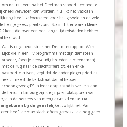
ol om net nu, vers na het Deetman rapport, iemand te
ijkheid
verweten kan worden. Nu lijkt het Vaticaan
elijk nog heeft geëxcuseerd voor het geweld en de vele
heilige geest, plaatsvond. Stalin, Hitler waren kleine
K kerk, die over een heel lange tijd misdaden hebben
al heel oud.
Wat is er gebeurt sinds het Deetman rapport. Wim
Eijck die in een TV programma met zijn damsteen
broeder, (beetje eenvoudig broedertje meenemen)
met de rug naar de slachtoffers zit, een enkel
pastoortje zuivert, zegt dat de dader pleger prioriteit
heeft, meent de kerkstraat dan al hebben
schoongeveegd?? In ieder dorp / stad is wel iets aan
de hand. In Limburg zijn de grijp en plaksporen van
oogd in de hersens van menig ex-misdienaar.
De
aangeboren bij de geestelijke,
zo lijkt het. Van
Itteren heeft de man slachtoffers gemaakt die nog geen