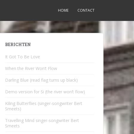
HOME
CONTACT
BERICHTEN
It Got To Be Love
When the River Won’t Flow
Darling Blue (read flag turns up black)
Demo version for Si (the river won’t flow)
Kiling Butterflies (singer-songwriter Bert
Smeets)
Travelling Mind singer-songwriter Bert
Smeets