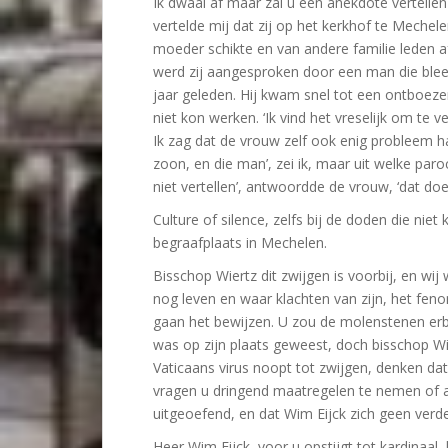
Ik dwaal af maar zal u een anekdote vertelle
vertelde mij dat zij op het kerkhof te Mechel
moeder schikte en van andere familie leden a
werd zij aangesproken door een man die bleek
jaar geleden. Hij kwam snel tot een ontboeze
niet kon werken. ‘Ik vind het vreselijk om te v
Ik zag dat de vrouw zelf ook enig probleem ha
zoon, en die man’, zei ik, maar uit welke par
niet vertellen’, antwoordde de vrouw, ‘dat doe ik
Culture of silence, zelfs bij de doden die ni
begraafplaats in Mechelen.
Bisschop Wiertz dit zwijgen is voorbij, en wi
nog leven en waar klachten van zijn, het fen
gaan het bewijzen. U zou de molenstenen erbi
was op zijn plaats geweest, doch bisschop Wi
Vaticaans virus noopt tot zwijgen, denken dat
vragen u dringend maatregelen te nemen of af
uitgeoefend, en dat Wim Eijck zich geen verd
Heer Wim Eijck, voor u opstijgt tot kardinaal