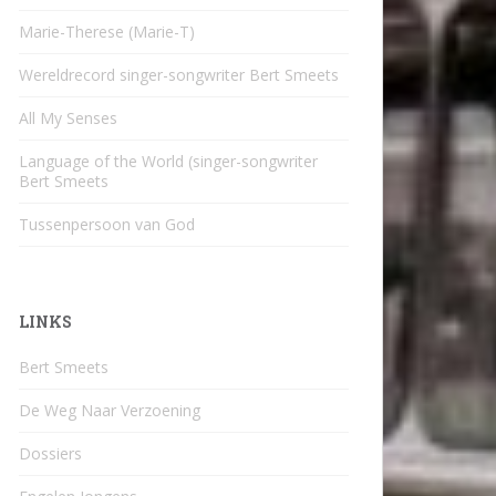
Marie-Therese (Marie-T)
Wereldrecord singer-songwriter Bert Smeets
All My Senses
Language of the World (singer-songwriter
Bert Smeets
Tussenpersoon van God
LINKS
Bert Smeets
De Weg Naar Verzoening
Dossiers