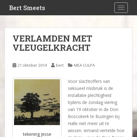
S
Bert Smeets
TOGGLE
k
i
p
t
VERLAMDEN MET
o
VLEUGELKRACHT
m
a
i
21 oktober 2014
bert
MEA CULPA
n
c
o
Voor slachtoffers van
n
seksueel misbruik is de
t
installatie plechtigheid
e
tijdens de zondag viering
n
van 19 oktober in de Don
t
Boscokerk te Buzingen bij
Halle niet meer uit te
wissen. Iemand vertelde hoe
tekening Jesse