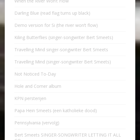
When the River Won’t Flow
Darling Blue (read flag turns up black)
Demo version for Si (the river won’t flow)
Kiling Butterflies (singer-songwriter Bert Smeets)
Travelling Mind singer-songwriter Bert Smeets
Travelling Mind (singer-songwriter Bert Smeets)
Not Noticed To-Day
Hole and Corner album
KPN persterijen
Papa Hein Smeets (een katholieke dood)
Pennsylvania (vervolg)
Bert Smeets SINGER-SONGWRITER LETTING IT ALL