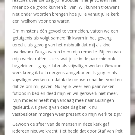
reacties over die dag. Jullie zouden met je voeten niet
meer op de grond kunnen blijven. Wij kunnen trouwens
niet onder woorden brengen hoe jullie vanuit jullie kerk
een ‘welkom’ voor ons waren.
Om minstens één gevoel te vermelden, vatten we een
getuigenis als volgt samen: “Ik kwam in het gevang
terecht als gevolg van het misbruik dat mij als kind
overkwam. Drugs waren toen mijn remedie. Bij een van
mijn werkstraffen – iets wat jullie in de parochie ook
begeleiden – ging ik later als vrijwilliger werken. Gewoon
werk kreeg ik toch nergens aangeboden. Ik ging er als
vrijwilliger werken omdat ik de mensen daar lief vond en
dat ze om mij gaven. Nu lag ik weer een paar weken
futloos in bed en deed mijn vrijwilligerswerk niet meer.
Mijn moeder heeft mij vandaag mee naar Buizingen
gesleurd. Als gevolg van deze dag ben ik nu
vastbesloten morgen weer present op mijn werk te zijn.”
Gewoon de sfeer van de mensen in deze kerk gaf
iedereen nieuwe kracht. Het beeld dat door Staf Van Pelt