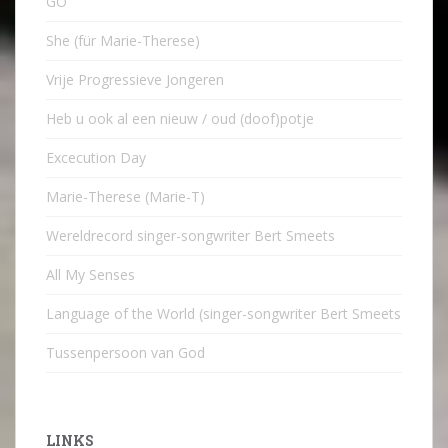
GO
She (für Marie-Therese)
Vrije Progressieve Jongeren
Heb u ook al een nieuw / oud (doof)potje
Excecution Day
Marie-Therese (Marie-T)
Wereldrecord singer-songwriter Bert Smeets
All My Senses
Language of the World (singer-songwriter Bert Smeets
Tussenpersoon van God
LINKS