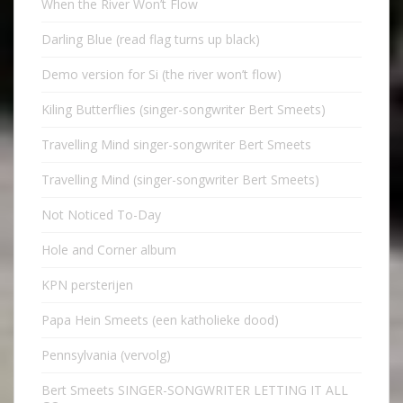
When the River Won’t Flow
Darling Blue (read flag turns up black)
Demo version for Si (the river won’t flow)
Kiling Butterflies (singer-songwriter Bert Smeets)
Travelling Mind singer-songwriter Bert Smeets
Travelling Mind (singer-songwriter Bert Smeets)
Not Noticed To-Day
Hole and Corner album
KPN persterijen
Papa Hein Smeets (een katholieke dood)
Pennsylvania (vervolg)
Bert Smeets SINGER-SONGWRITER LETTING IT ALL