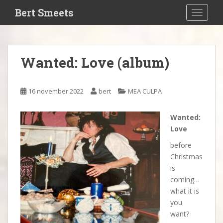
S
Bert Smeets
TOGGLE
k
i
p
t
Wanted: Love (album)
o
m
a
16 november 2022
bert
MEA CULPA
i
n
Wanted:
c
Love
o
n
before
t
Christmas
e
is
n
coming…
t
what it is
you
want?