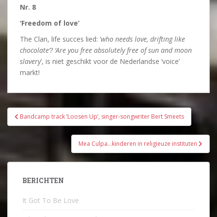
Nr. 8
‘Freedom of love’
The Clan, life succes lied: ‘
who needs love, drifting like
chocolate’?
‘Are you free absolutely free of sun and moon
slavery
’, is niet geschikt voor de Nederlandse ‘voice’
markt!
Bericht
Bandcamp track ‘Loosen Up’, singer-songwriter Bert Smeets
navigatie
Mea Culpa…kinderen in religieuze instituten
BERICHTEN
It Got To Be Love