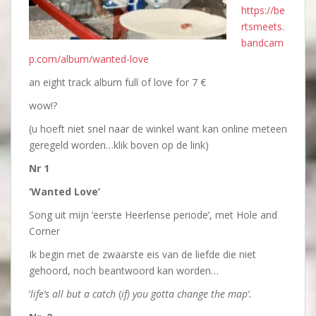
https://be
rtsmeets.
bandcam
p.com/album/wanted-love
an eight track album full of love for 7 €
wow!?
(u hoeft niet snel naar de winkel want kan online meteen
geregeld worden…klik boven op de link)
Nr 1
‘Wanted Love’
Song uit mijn ‘eerste Heerlense periode’, met Hole and
Corner
Ik begin met de zwaarste eis van de liefde die niet
gehoord, noch beantwoord kan worden…
‘
life’s all but a catch
(
if)
you gotta change the map’.