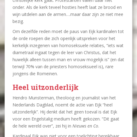
christelijke kerk gaat. Protestanten vallen daar niet
onder. Als de kerk teveel hosties heeft laat ze brood en
wijn uitdelen aan de armen….maar daar zijn ze niet mee
bezig.
Om dezelfde reden moet de paus van Eijk kardinalen tot
de orde roepen die zich openlijk uitspreken voor het
kerkelijk inzegenen van homoseksuele relaties, “iets wat
diametraal ingaat tegen de leer van Christus, dat het
huwelijk alleen tussen man en vrouw mogelijk is” (en dat
terwijl 70% van de priesters homoseksueel is), rare
jongens die Romeinen.
Heel uitzonderlijk
Hendro Munsterman, theoloog en journalist van het
Nederlands Dagblad, noemt de actie van Eijk “heel
uitzonderlijk”. Hij denkt dat het geen toeval is dat Eijk
voor een Engelstalig medium heeft gekozen. “Dit gaat
de hele wereld over”, zei hij in
Nieuws en Co
.
Kardinaal Eijk was niet voor een toelichting bereikbaar.