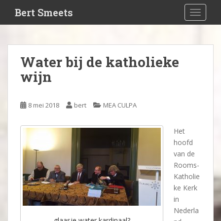
S
Bert Smeets
TOGGLE
k
i
p
t
Water bij de katholieke
o
wijn
m
a
i
8 mei 2018
bert
MEA CULPA
n
c
o
Het
n
hoofd
t
van de
e
Rooms-
n
Katholie
t
ke Kerk
in
Nederla
glaasje water kardinaal?