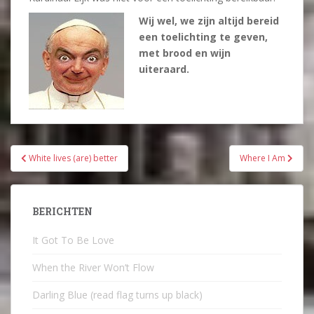
Wij wel, we zijn altijd bereid
een toelichting te geven,
met brood en wijn
uiteraard.
Bericht
White lives (are) better
Where I Am
navigatie
BERICHTEN
It Got To Be Love
When the River Won’t Flow
Darling Blue (read flag turns up black)