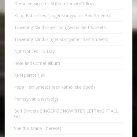
Demo version for Si (the river won’t flow)
Kiling Butterflies (singer-songwriter Bert Smeets)
Travelling Mind singer-songwriter Bert Smeets
Travelling Mind (singer-songwriter Bert Smeets)
Not Noticed To-Day
Hole and Corner album
KPN persterijen
Papa Hein Smeets (een katholieke dood)
Pennsylvania (vervolg)
Bert Smeets SINGER-SONGWRITER LETTING IT ALL
GO
She (für Marie-Therese)