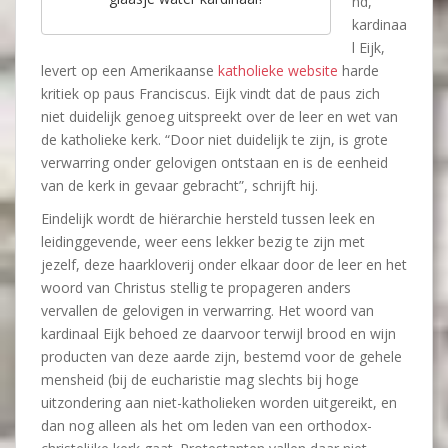
nd,
kardinaa
l Eijk,
levert op een Amerikaanse
katholieke website
harde
kritiek op paus Franciscus. Eijk vindt dat de paus zich
niet duidelijk genoeg uitspreekt over de leer en wet van
de katholieke kerk. “Door niet duidelijk te zijn, is grote
verwarring onder gelovigen ontstaan en is de eenheid
van de kerk in gevaar gebracht”, schrijft hij.
Eindelijk wordt de hiërarchie hersteld tussen leek en
leidinggevende, weer eens lekker bezig te zijn met
jezelf, deze haarkloverij onder elkaar door de leer en het
woord van Christus stellig te propageren anders
vervallen de gelovigen in verwarring. Het woord van
kardinaal Eijk behoed ze daarvoor terwijl brood en wijn
producten van deze aarde zijn, bestemd voor de gehele
mensheid (bij de eucharistie mag slechts bij hoge
uitzondering aan niet-katholieken worden uitgereikt, en
dan nog alleen als het om leden van een orthodox-