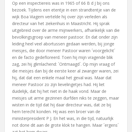
Op een inspectiereis was in 1965 of 66 B d J bij ons
bezoek. Tijdens een etentje in een strandtentje van de
wijk Boa Viagem vertelde hij over zijn verleden als
directeur van het ziekenhuis in Maastricht. Hij sprak
uitgebreid over de arme mijnwerkers, afhankelijk van die
bevolkingsgroep van meneer pastoor. En dat onder zijn
leiding heel veel abortussen gedaan werden, bij jonge
meisjes, die door meneer Pastoor waren ´voorgelicht´
en de facto gedefloreerd. Toen hij mijn vragende blik
zag, zei hij glimlachend: ´Ontmaagd´. Op mijn vraag of
die meisjes dan bij de eerste keer al zwanger waren, zei
hij, dat dat een enkele maal het geval was. Maar dat
meneer Pastoor zo zijn lievelingetjes had. Hij liet
duidelijk, dat hij het niet in de haak vond. Maar de
meisjes uit arme gezinnen durfden niks te zeggen, maar
wisten in de tijd dat hij daar directeur was, dat ze bij
hem terecht konden. Hij was een broer van de
ministerpresident P J. En het was, in die tijd, natuurlijk
not done dit aan de grote klok te hangen. Maar ´ergens´
zat het hem dwars.