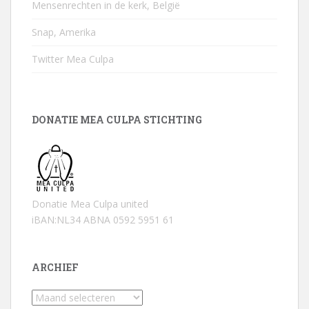
Mensenrechten in de kerk, België
Snap, Amerika
Twitter Mea Culpa
DONATIE MEA CULPA STICHTING
Donatie Mea Culpa united
iBAN:NL34 ABNA 0592 5951 61
ARCHIEF
Archief