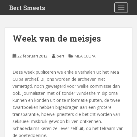
S
Bert Smeets
TOGGLE
k
i
p
t
Week van de meisjes
o
m
a
22 februari 2012
bert
MEA CULPA
i
n
Deze week publiceren we enkele verhalen uit het Mea
c
Culpa archief. Bij ons worden de archieven niet
o
vernietigd, noch geweigerd voor welke commissie dan
n
ook. Journalisten met of zonder Windesheim diploma
t
kunnen en konden uit onze informatie putten, de twee
e
zwartboeken hebben bijgedragen aan een grotere
n
transparantie, hoewel priesters die beticht worden van
t
seksueel misbruik gewoon blijven ontkennen.
Schadeclaims keren ze liever zelf uit, op het telraam van
de boetedoening.