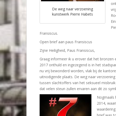
ont
De weg naar verzoening
vri
kunstwerk Pierre Habets
Ro
Ei
Pi
Fransiscus.
Open brief aan paus Fransiscus
Zijne Heiligheid, Paus Fransiscus,
Graag informeer ik u erover dat het bronzen 
2017 onthuld en ingezegend is in het stadspa
nu vrij bewonderd worden, vlak bij de kantore
uitnodigende plaats. De weg naar verzoening
tussen slachtoffers van het seksueel misbruik
dat velen steun zullen ervaren aan dit zo sy
Nogmaals ha
2014, waari
waardering
brief was t