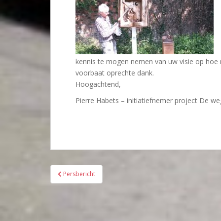
kennis te mogen nemen van uw visie op hoe 
voorbaat oprechte dank.
Hoogachtend,
Pierre Habets – initiatiefnemer project De w
Bericht
Persbericht
navigatie