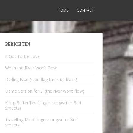
HOME
CONTACT
BERICHTEN
It Got To Be Love
When the River Won’t Flow
Darling Blue (read flag turns up black)
Demo version for Si (the river won’t flow)
Kiling Butterflies (singer-songwriter Bert
Smeets)
Travelling Mind singer-songwriter Bert
Smeets