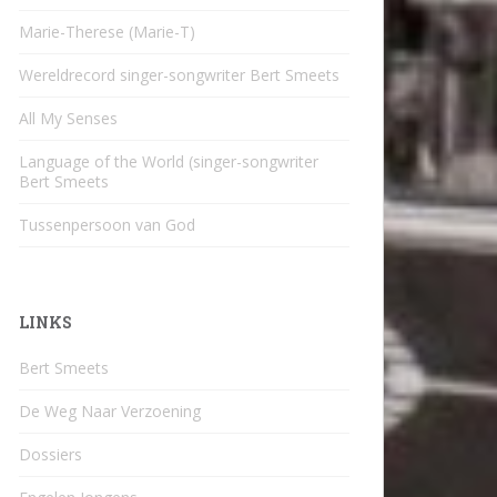
Marie-Therese (Marie-T)
Wereldrecord singer-songwriter Bert Smeets
All My Senses
Language of the World (singer-songwriter
Bert Smeets
Tussenpersoon van God
LINKS
Bert Smeets
De Weg Naar Verzoening
Dossiers