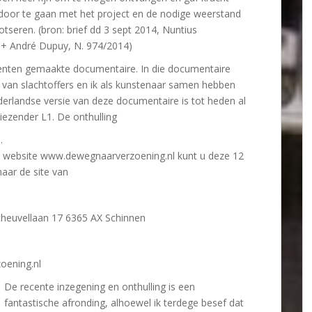
door te gaan met het project en de nodige weerstand
rotseren. (bron: brief dd 3 sept 2014, Nuntius
 + André Dupuy, N. 974/2014)
denten gemaakte documentaire. In die documentaire
g van slachtoffers en ik als kunstenaar samen hebben
rlandse versie van deze documentaire is tot heden al
siezender L1. De onthulling
.
de website www.dewegnaarverzoening.nl kunt u deze 12
aar de site van
utheuvellaan 17 6365 AX Schinnen
oening.nl
De recente inzegening en onthulling is een
fantastische afronding, alhoewel ik terdege besef dat