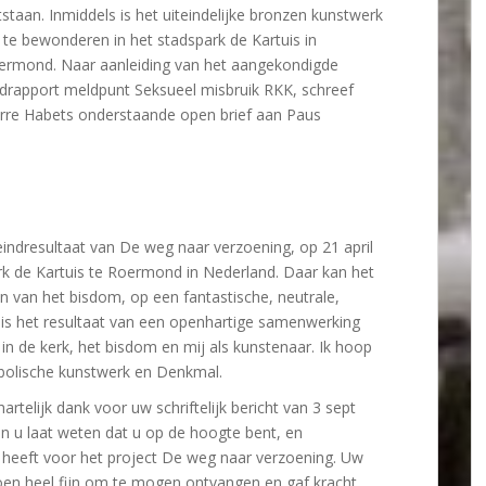
staan. Inmiddels is het uiteindelijke bronzen kunstwerk
j te bewonderen in het stadspark de Kartuis in
ermond. Naar aanleiding van het aangekondigde
ndrapport meldpunt Seksueel misbruik RKK, schreef
erre Habets onderstaande open brief aan Paus
eindresultaat van De weg naar verzoening, op 21 april
rk de Kartuis te Roermond in Nederland. Daar kan het
n van het bisdom, op een fantastische, neutrale,
 is het resultaat van een openhartige samenwerking
 in de kerk, het bisdom en mij als kunstenaar. Ik hoop
mbolische kunstwerk en Denkmal.
rtelijk dank voor uw schriftelijk bericht van 3 sept
n u laat weten dat u op de hoogte bent, en
 heeft voor het project De weg naar verzoening. Uw
oen heel fijn om te mogen ontvangen en gaf kracht