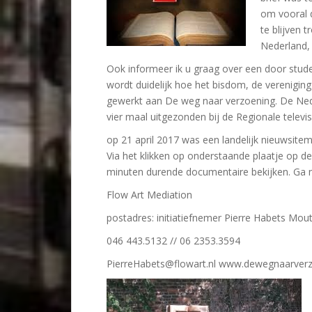
om vooral 
te blijven t
Nederland,
Ook informeer ik u graag over een door stu
wordt duidelijk hoe het bisdom, de verenigin
gewerkt aan De weg naar verzoening. De Nede
vier maal uitgezonden bij de Regionale televi
op 21 april 2017 was een landelijk nieuwsitem
Via het klikken op onderstaande plaatje op 
minuten durende documentaire bekijken. Ga n
Flow Art Mediation
postadres: initiatiefnemer Pierre Habets Mo
046 443.5132 // 06 2353.3594
PierreHabets@flowart.nl www.dewegnaarverz