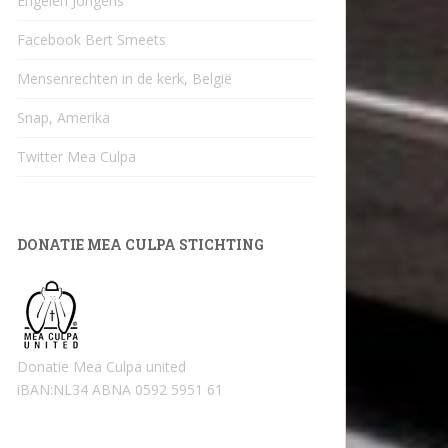
Engelen Jongens
Facebook Bert Smeets
Mensenrechten in de kerk, België
Snap, Amerika
Twitter Mea Culpa
DONATIE MEA CULPA STICHTING
Donatie Mea Culpa united
iBAN:NL34 ABNA 0592 5951 61