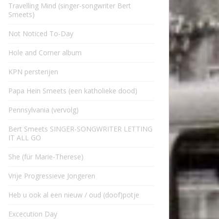
Travelling Mind (singer-songwriter Bert
Smeets)
Not Noticed To-Day
Hole and Corner album
KPN persterijen
Papa Hein Smeets (een katholieke dood)
Pennsylvania (vervolg)
Bert Smeets SINGER-SONGWRITER LETTING
IT ALL GO
She (für Marie-Therese)
Vrije Progressieve Jongeren
Heb u ook al een nieuw / oud (doof)potje
Excecution Day