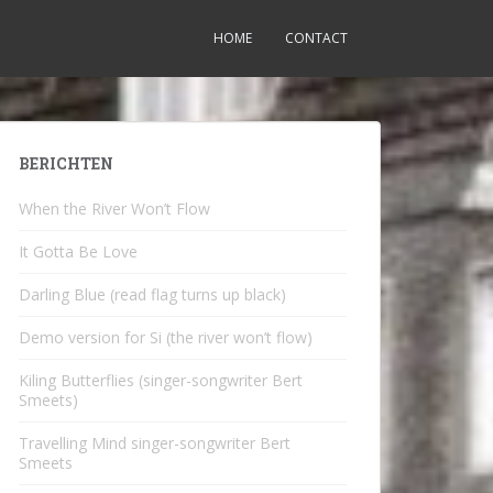
HOME
CONTACT
BERICHTEN
When the River Won’t Flow
It Gotta Be Love
Darling Blue (read flag turns up black)
Demo version for Si (the river won’t flow)
Kiling Butterflies (singer-songwriter Bert
Smeets)
Travelling Mind singer-songwriter Bert
Smeets