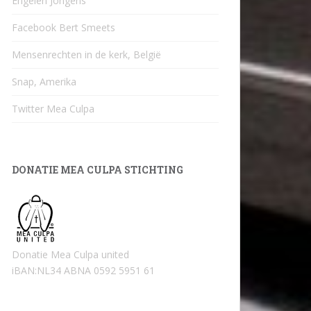
Engelen Jongens
Facebook Bert Smeets
Mensenrechten in de kerk, België
Snap, Amerika
Twitter Mea Culpa
DONATIE MEA CULPA STICHTING
Donatie Mea Culpa united
iBAN:NL34 ABNA 0592 5951 61