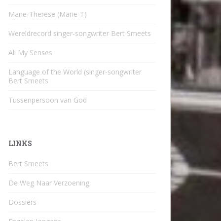
Marie-Therese (Marie-T)
Wereldrecord singer-songwriter Bert Smeets
All My Senses
Language of the World (singer-songwriter
Bert Smeets
Tussenpersoon van God
LINKS
Bert Smeets
De Weg Naar Verzoening
Dossiers