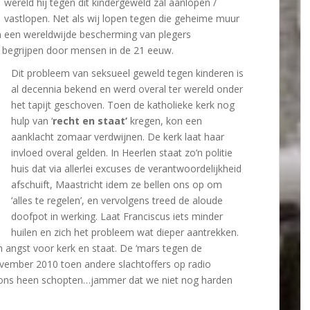
wereld hij tegen dit kindergeweld zal aanlopen /
vastlopen. Net als wij lopen tegen die geheime muur
an een wereldwijde bescherming van plegers
te begrijpen door mensen in de 21 eeuw.
Dit probleem van seksueel geweld tegen kinderen is
al decennia bekend en werd overal ter wereld onder
het tapijt geschoven. Toen de katholieke kerk nog
hulp van ‘
recht en staat’
kregen, kon een
aanklacht zomaar verdwijnen. De kerk laat haar
invloed overal gelden. In Heerlen staat zo’n politie
huis dat via allerlei excuses de verantwoordelijkheid
afschuift, Maastricht idem ze bellen ons op om
‘alles te regelen’, en vervolgens treed de aloude
doofpot in werking. Laat Franciscus iets minder
huilen en zich het probleem wat dieper aantrekken.
n angst voor kerk en staat. De ‘mars tegen de
vember 2010 toen andere slachtoffers op radio
m ons heen schopten…jammer dat we niet nog harden