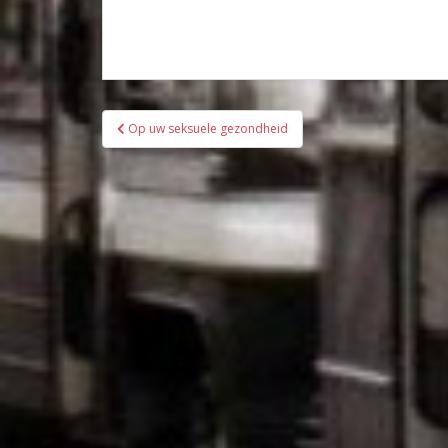
Bericht
Op uw seksuele gezondheid
navigatie