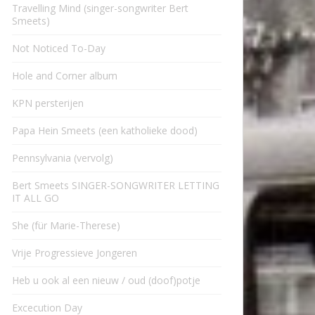
Travelling Mind (singer-songwriter Bert
Smeets)
Not Noticed To-Day
Hole and Corner album
KPN persterijen
Papa Hein Smeets (een katholieke dood)
Pennsylvania (vervolg)
Bert Smeets SINGER-SONGWRITER LETTING
IT ALL GO
She (für Marie-Therese)
Vrije Progressieve Jongeren
Heb u ook al een nieuw / oud (doof)potje
Excecution Day