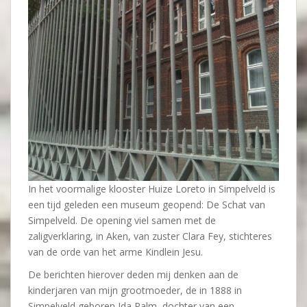
In het voormalige klooster Huize Loreto in Simpelveld is
een tijd geleden een museum geopend: De Schat van
Simpelveld. De opening viel samen met de
zaligverklaring, in Aken, van zuster Clara Fey, stichteres
van de orde van het arme Kindlein Jesu.
De berichten hierover deden mij denken aan de
kinderjaren van mijn grootmoeder, de in 1888 in
Simpelveld geboren Ida Palm, dochter van een