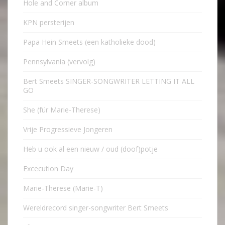
Hole and Corner album
KPN persterijen
Papa Hein Smeets (een katholieke dood)
Pennsylvania (vervolg)
Bert Smeets SINGER-SONGWRITER LETTING IT ALL
GO
She (für Marie-Therese)
Vrije Progressieve Jongeren
Heb u ook al een nieuw / oud (doof)potje
Excecution Day
Marie-Therese (Marie-T)
Wereldrecord singer-songwriter Bert Smeets