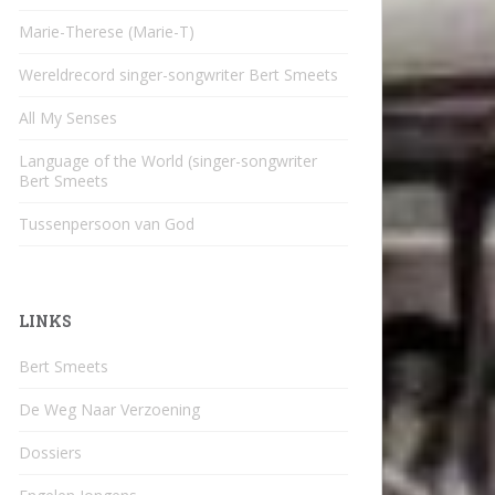
Marie-Therese (Marie-T)
Wereldrecord singer-songwriter Bert Smeets
All My Senses
Language of the World (singer-songwriter
Bert Smeets
Tussenpersoon van God
LINKS
Bert Smeets
De Weg Naar Verzoening
Dossiers