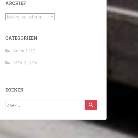
ARCHIEF
Archief
CATEGORIEËN
Archief MC
MEA CULPA
ZOEKEN
Zoek
naar: