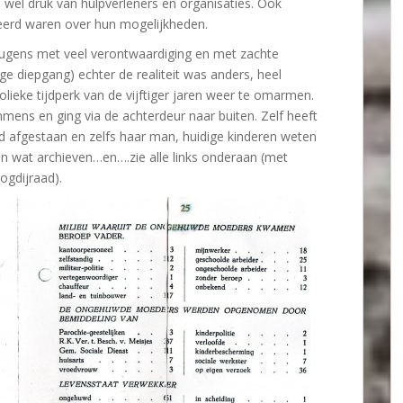
wel druk van hulpverleners en organisaties. Ook
eerd waren over hun mogelijkheden.
leugens met veel verontwaardiging en met zachte
ge diepgang) echter de realiteit was anders, heel
holieke tijdperk van de vijftiger jaren weer te omarmen.
mens en ging via de achterdeur naar buiten. Zelf heeft
d afgestaan en zelfs haar man, huidige kinderen weten
n wat archieven…en….zie alle links onderaan (met
ogdijraad).