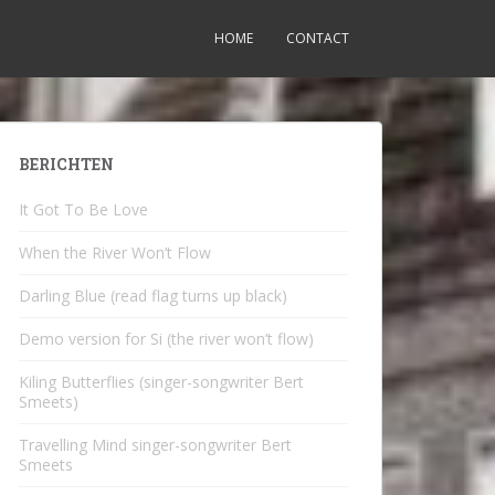
HOME
CONTACT
BERICHTEN
It Got To Be Love
When the River Won’t Flow
Darling Blue (read flag turns up black)
Demo version for Si (the river won’t flow)
Kiling Butterflies (singer-songwriter Bert
Smeets)
Travelling Mind singer-songwriter Bert
Smeets