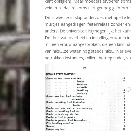
kant opkijken). Maar moeders ervoeren soms 
zeiden ze dat ze soms niet genoeg geïnform
Dit is weer zo’n slap onderzoek met aperte 
muiltjes aangedragen ‘feitenrelaas zonder eni
anders! De universiteit Nijmegen lijkt het kat
De druk van overheid en instellingen waren im
mij een vrouw aangesproken, die een kind ha
van niks….ze weten nog steeds niks… hier eve
betrokken instanties, milieu, beroep vader, vo