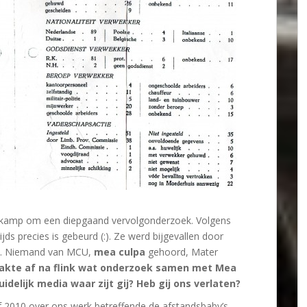
kamp om een diepgaand vervolgonderzoek. Volgens
jds precies is gebeurd (:). Ze werd bijgevallen door
s). Niemand van MCU,
mea culpa
gehoord, Mater
akte af na flink wat onderzoek samen met Mea
delijk media waar zijt gij? Heb gij ons verlaten?
f 2010 over ons werk betreffende de afstandsbaby’s….