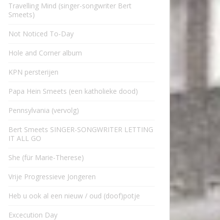
Travelling Mind (singer-songwriter Bert
Smeets)
Not Noticed To-Day
Hole and Corner album
KPN persterijen
Papa Hein Smeets (een katholieke dood)
Pennsylvania (vervolg)
Bert Smeets SINGER-SONGWRITER LETTING
IT ALL GO
She (für Marie-Therese)
Vrije Progressieve Jongeren
Heb u ook al een nieuw / oud (doof)potje
Excecution Day