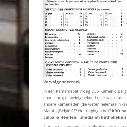
Vervolgonderzoek
In een Kamerdebat vroeg D66-Kamerlid Berg
haar is nog te weinig bekend over wat er desti
andere Kamerleden (die weten helemaal nik
Matuta (België)??? Not ringing a bell?
KRO ha
culpa in Heerlen….media oh katholieke zui
Nou, we geven onderaan alle links door vana