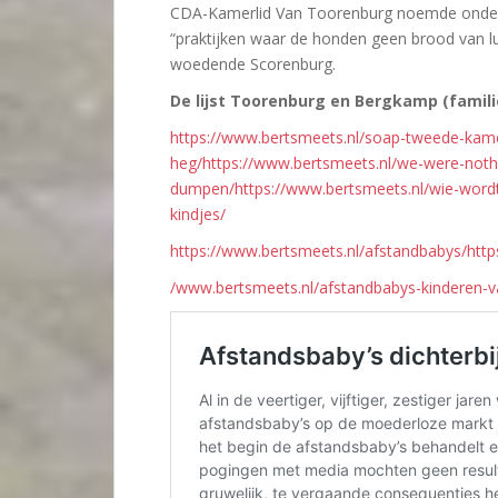
CDA-Kamerlid Van Toorenburg noemde onder me
“praktijken waar de honden geen brood van l
woedende Scorenburg.
De lijst Toorenburg en Bergkamp (famil
https://www.bertsmeets.nl/soap-tweede-kame
heg/https://www.bertsmeets.nl/we-were-noth
dumpen/https://www.bertsmeets.nl/wie-wordt
kindjes/
https://www.bertsmeets.nl/afstandbabys/https
/www.bertsmeets.nl/afstandbabys-kinderen-