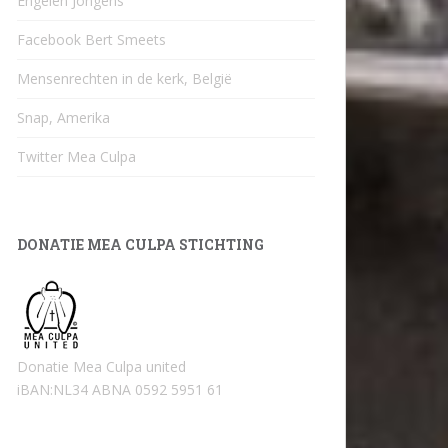
Engelen Jongens
Facebook Bert Smeets
Mensenrechten in de kerk, België
Snap, Amerika
Twitter Mea Culpa
DONATIE MEA CULPA STICHTING
Donatie Mea Culpa united
iBAN:NL34 ABNA 0592 5951 61