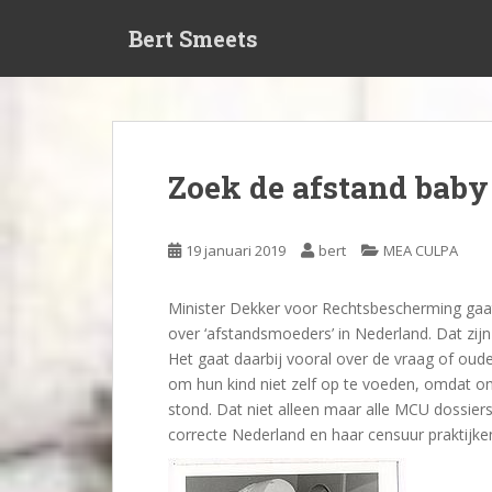
S
Bert Smeets
k
i
p
t
o
m
Zoek de afstand baby
a
i
n
19 januari 2019
bert
MEA CULPA
c
o
Minister Dekker voor Rechtsbescherming gaa
n
over ‘afstandsmoeders’ in Nederland. Dat zij
t
Het gaat daarbij vooral over de vraag of oud
e
om hun kind niet zelf op te voeden, omdat 
n
stond. Dat niet alleen maar alle MCU dossiers
t
correcte Nederland en haar censuur praktijke