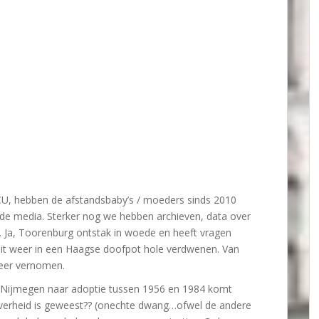
, hebben de afstandsbaby’s / moeders sinds 2010
 de media. Sterker nog we hebben archieven, data over
n. Ja, Toorenburg ontstak in woede en heeft vragen
 dit weer in een Haagse doofpot hole verdwenen. Van
eer vernomen.
n Nijmegen naar adoptie tussen 1956 en 1984 komt
erheid is geweest?? (onechte dwang…ofwel de andere