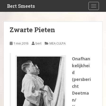
S
Bert Smeets
TOGGLE
k
i
p
t
Zwarte Pieten
o
m
a
1 mei 2016
bert
MEA CULPA
i
n
c
Onafhan
o
kelijkhei
n
d
t
e
(persberi
n
cht
t
Deetma
n/