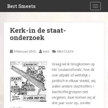
S
Bert Smeets
TOGGLE
k
i
p
t
Kerk-in de staat-
o
onderzoek
m
a
i
9 februari 2013
bert
MEA CULPA
n
c
o
Graag wil ik terugkomen op
n
het ‘coulancefonds’, hoe dit
t
ook uitpakt of wettelijk /
e
juridisch in elkaar steekt, wij
n
zullen andere slachtoffers /
t
slachtoffergroepen niet
vergeten, daar komen wij al
drie jaar voor op, zonder