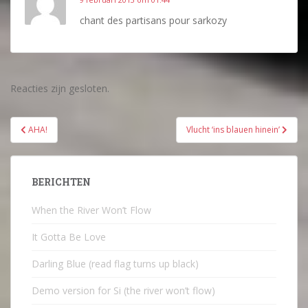
chant des partisans pour sarkozy
Reacties zijn gesloten.
Bericht
AHA!
Vlucht ‘ins blauen hinein’
navigatie
BERICHTEN
When the River Won’t Flow
It Gotta Be Love
Darling Blue (read flag turns up black)
Demo version for Si (the river won’t flow)