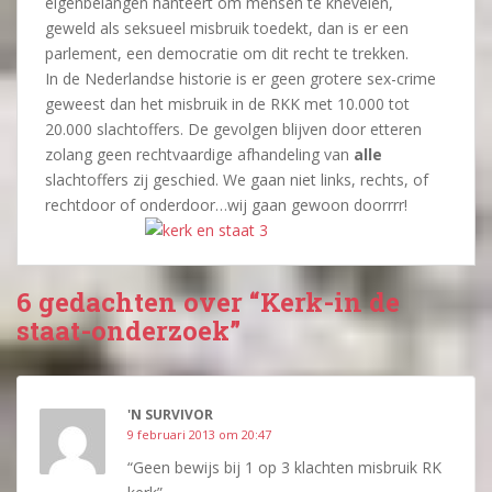
eigenbelangen hanteert om mensen te knevelen,
geweld als seksueel misbruik toedekt, dan is er een
parlement, een democratie om dit recht te trekken.
In de Nederlandse historie is er geen grotere sex-crime
geweest dan het misbruik in de RKK met 10.000 tot
20.000 slachtoffers. De gevolgen blijven door etteren
zolang geen rechtvaardige afhandeling van
alle
slachtoffers zij geschied. We gaan niet links, rechts, of
rechtdoor of onderdoor…wij gaan gewoon doorrrr!
6 gedachten over “Kerk-in de
staat-onderzoek”
'N SURVIVOR
9 februari 2013 om 20:47
“Geen bewijs bij 1 op 3 klachten misbruik RK