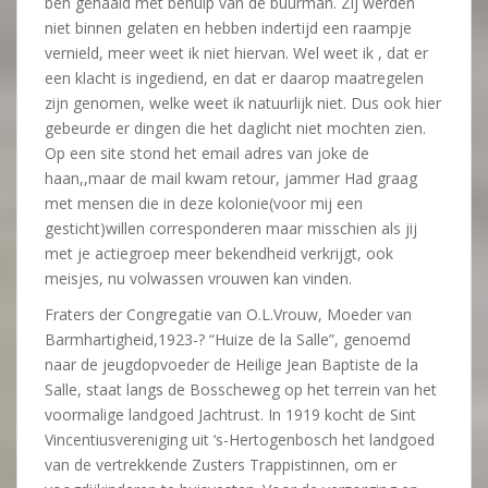
ben gehaald met behulp van de buurman. Zij werden
niet binnen gelaten en hebben indertijd een raampje
vernield, meer weet ik niet hiervan. Wel weet ik , dat er
een klacht is ingediend, en dat er daarop maatregelen
zijn genomen, welke weet ik natuurlijk niet. Dus ook hier
gebeurde er dingen die het daglicht niet mochten zien.
Op een site stond het email adres van joke de
haan,,maar de mail kwam retour, jammer Had graag
met mensen die in deze kolonie(voor mij een
gesticht)willen corresponderen maar misschien als jij
met je actiegroep meer bekendheid verkrijgt, ook
meisjes, nu volwassen vrouwen kan vinden.
Fraters der Congregatie van O.L.Vrouw, Moeder van
Barmhartigheid,1923-? “Huize de la Salle”, genoemd
naar de jeugdopvoeder de Heilige Jean Baptiste de la
Salle, staat langs de Bosscheweg op het terrein van het
voormalige landgoed Jachtrust. In 1919 kocht de Sint
Vincentiusvereniging uit ‘s-Hertogenbosch het landgoed
van de vertrekkende Zusters Trappistinnen, om er