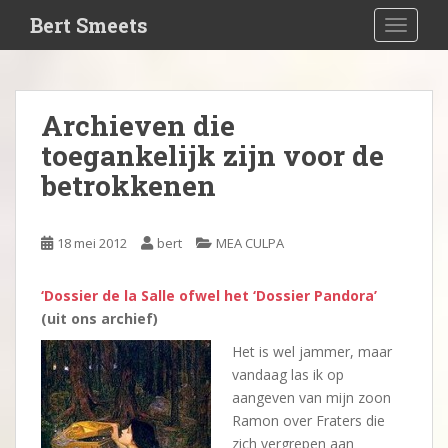
S
Bert Smeets
TOGGLE
k
i
p
t
Archieven die
o
toegankelijk zijn voor de
m
a
betrokkenen
i
n
c
18 mei 2012
bert
MEA CULPA
o
n
‘Dossier de la Salle ofwel het ‘Dossier Pandora’
t
(uit ons archief)
e
Het is wel jammer, maar
n
vandaag las ik op
t
aangeven van mijn zoon
Ramon over Fraters die
zich vergrepen aan