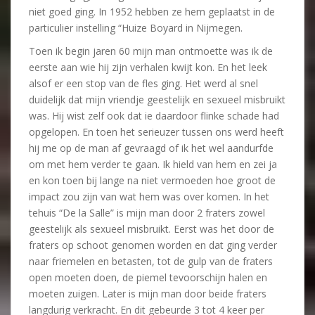
niet goed ging. In 1952 hebben ze hem geplaatst in de
particulier instelling “Huize Boyard in Nijmegen.
Toen ik begin jaren 60 mijn man ontmoette was ik de
eerste aan wie hij zijn verhalen kwijt kon. En het leek
alsof er een stop van de fles ging. Het werd al snel
duidelijk dat mijn vriendje geestelijk en sexueel misbruikt
was. Hij wist zelf ook dat ie daardoor flinke schade had
opgelopen. En toen het serieuzer tussen ons werd heeft
hij me op de man af gevraagd of ik het wel aandurfde
om met hem verder te gaan. Ik hield van hem en zei ja
en kon toen bij lange na niet vermoeden hoe groot de
impact zou zijn van wat hem was over komen. In het
tehuis “De la Salle” is mijn man door 2 fraters zowel
geestelijk als sexueel misbruikt. Eerst was het door de
fraters op schoot genomen worden en dat ging verder
naar friemelen en betasten, tot de gulp van de fraters
open moeten doen, de piemel tevoorschijn halen en
moeten zuigen. Later is mijn man door beide fraters
langdurig verkracht. En dit gebeurde 3 tot 4 keer per