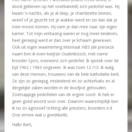
dood gebleven op het voetbalveld) zo’n pedofiel was. Hij
kwam ’s-nachts, als je al sliep, je chambrette binnen,
wreef of je gezicht tot je wakker werd en zei dan dat je
mee moest komen. Hij nam je dan mee naar zijn eigen
kamer. Tot mijn verbazing waren er nog meer kinderen,
heel geniepig werd er dan over je lichaam gewreven.
Ook uit eigen waarneming internaat HBS (de precieze
naam ben ik even kwijt)in Oudenbosch, met name
broeder Sjors, eveneens zo’n pedofiel. Ik spreek over de
tijd 1962 / 1963 ongeveer. Ik was toen 12 /13. Ik walg
van deze mensen, trouwens van de hele katholieke kerk.
Ze zijn zo geniepig, misleidend en zo achterbaks en al
dergelijke zaken worden in de doofpot gehouden.
Zoetsappige pedofielen van de ergste soort. Ik heb er
geen goed woord voor over. Daarom waarschijnlijk ben
ik nu zo agressief richting alle priesters, broeders e.d.
Doe ermee wat u goeddunkt,
Hallo Bert,