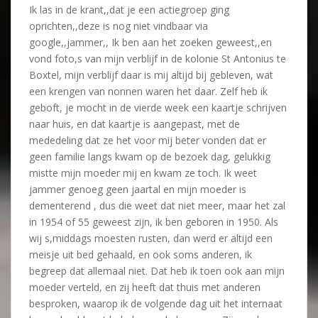
Ik las in de krant,,dat je een actiegroep ging
oprichten,,deze is nog niet vindbaar via
google,,jammer,, Ik ben aan het zoeken geweest,,en
vond foto,s van mijn verblijf in de kolonie St Antonius te
Boxtel, mijn verblijf daar is mij altijd bij gebleven, wat
een krengen van nonnen waren het daar. Zelf heb ik
geboft, je mocht in de vierde week een kaartje schrijven
naar huis, en dat kaartje is aangepast, met de
mededeling dat ze het voor mij beter vonden dat er
geen familie langs kwam op de bezoek dag, gelukkig
mistte mijn moeder mij en kwam ze toch. Ik weet
jammer genoeg geen jaartal en mijn moeder is
dementerend , dus die weet dat niet meer, maar het zal
in 1954 of 55 geweest zijn, ik ben geboren in 1950. Als
wij s,middags moesten rusten, dan werd er altijd een
meisje uit bed gehaald, en ook soms anderen, ik
begreep dat allemaal niet. Dat heb ik toen ook aan mijn
moeder verteld, en zij heeft dat thuis met anderen
besproken, waarop ik de volgende dag uit het internaat