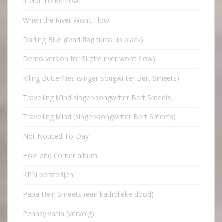
It Got To Be Love
When the River Won’t Flow
Darling Blue (read flag turns up black)
Demo version for Si (the river won’t flow)
Kiling Butterflies (singer-songwriter Bert Smeets)
Travelling Mind singer-songwriter Bert Smeets
Travelling Mind (singer-songwriter Bert Smeets)
Not Noticed To-Day
Hole and Corner album
KPN persterijen
Papa Hein Smeets (een katholieke dood)
Pennsylvania (vervolg)