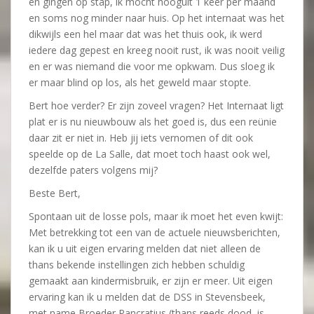
en gingen op stap, ik mocht hooguit 1 keer per maand
en soms nog minder naar huis. Op het internaat was het
dikwijls een hel maar dat was het thuis ook, ik werd
iedere dag gepest en kreeg nooit rust, ik was nooit veilig
en er was niemand die voor me opkwam. Dus sloeg ik
er maar blind op los, als het geweld maar stopte.
Bert hoe verder? Er zijn zoveel vragen? Het Internaat ligt
plat er is nu nieuwbouw als het goed is, dus een reünie
daar zit er niet in. Heb jij iets vernomen of dit ook
speelde op de La Salle, dat moet toch haast ook wel,
dezelfde paters volgens mij?
Beste Bert,
Spontaan uit de losse pols, maar ik moet het even kwijt:
Met betrekking tot een van de actuele nieuwsberichten,
kan ik u uit eigen ervaring melden dat niet alleen de
thans bekende instellingen zich hebben schuldig
gemaakt aan kindermisbruik, er zijn er meer. Uit eigen
ervaring kan ik u melden dat de DSS in Stevensbeek,
met name Broeder Pancratius (thans reeds dood, is