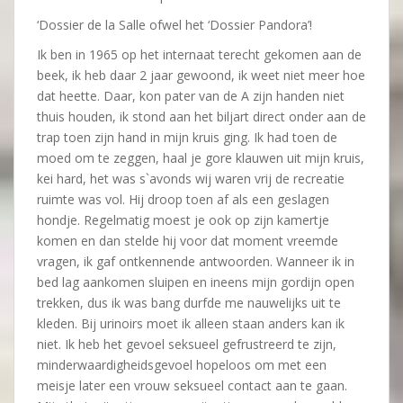
‘Dossier de la Salle ofwel het ‘Dossier Pandora’!
Ik ben in 1965 op het internaat terecht gekomen aan de
beek, ik heb daar 2 jaar gewoond, ik weet niet meer hoe
dat heette. Daar, kon pater van de A zijn handen niet
thuis houden, ik stond aan het biljart direct onder aan de
trap toen zijn hand in mijn kruis ging. Ik had toen de
moed om te zeggen, haal je gore klauwen uit mijn kruis,
kei hard, het was s`avonds wij waren vrij de recreatie
ruimte was vol. Hij droop toen af als een geslagen
hondje. Regelmatig moest je ook op zijn kamertje
komen en dan stelde hij voor dat moment vreemde
vragen, ik gaf ontkennende antwoorden. Wanneer ik in
bed lag aankomen sluipen en ineens mijn gordijn open
trekken, dus ik was bang durfde me nauwelijks uit te
kleden. Bij urinoirs moet ik alleen staan anders kan ik
niet. Ik heb het gevoel seksueel gefrustreerd te zijn,
minderwaardigheidsgevoel hopeloos om met een
meisje later een vrouw seksueel contact aan te gaan.