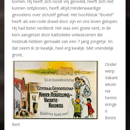
komen. Hij heeft zich nooit vrij gevoeld, heeft zich niet
kunnen ontplooien, heeft altijd minderwaardige
gevoelens over zichzelf gehad. Het hoofdstuk “Boxtel”
heeft als een rode draad door zijn en ons leven gelopen.
Hij had beter verdiend. Het was een goeie vent, in de
kern aangetast door katholieke volwassenen die
misbruik hebben gemaakt van een 7 jarig jongetje. En
dat neem ik ze kwalijk, heel erg kwalijk. Met vriendelijk
groet,
Onder
werp:
Vakant
iekolo
nie
herinn
eringe
n
Beste
Bert