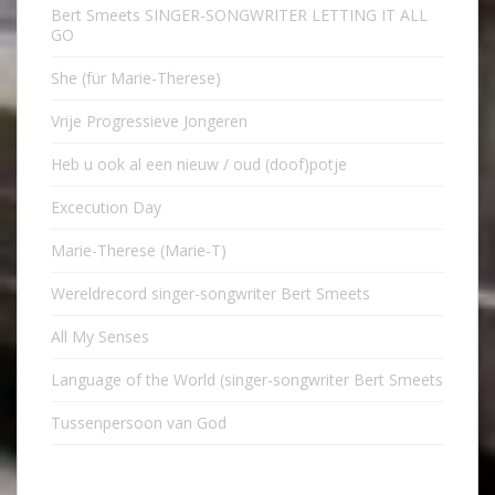
Bert Smeets SINGER-SONGWRITER LETTING IT ALL
GO
She (für Marie-Therese)
Vrije Progressieve Jongeren
Heb u ook al een nieuw / oud (doof)potje
Excecution Day
Marie-Therese (Marie-T)
Wereldrecord singer-songwriter Bert Smeets
All My Senses
Language of the World (singer-songwriter Bert Smeets
Tussenpersoon van God