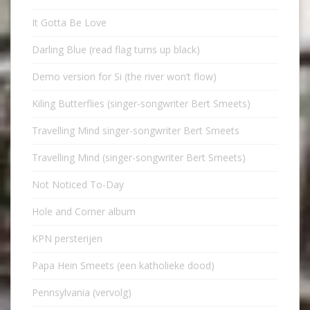
It Gotta Be Love
Darling Blue (read flag turns up black)
Demo version for Si (the river won’t flow)
Kiling Butterflies (singer-songwriter Bert Smeets)
Travelling Mind singer-songwriter Bert Smeets
Travelling Mind (singer-songwriter Bert Smeets)
Not Noticed To-Day
Hole and Corner album
KPN persterijen
Papa Hein Smeets (een katholieke dood)
Pennsylvania (vervolg)