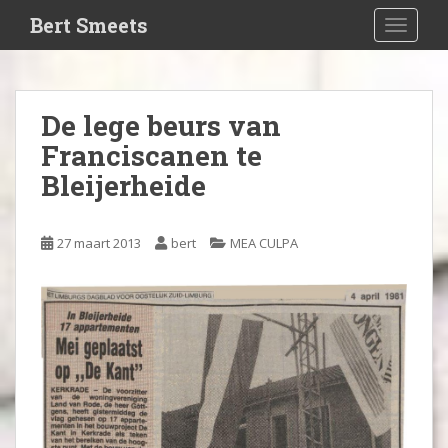
S
Bert Smeets
TOGGLE
k
i
p
t
De lege beurs van
o
Franciscanen te
m
a
Bleijerheide
i
n
c
27 maart 2013
bert
MEA CULPA
o
n
t
e
n
t