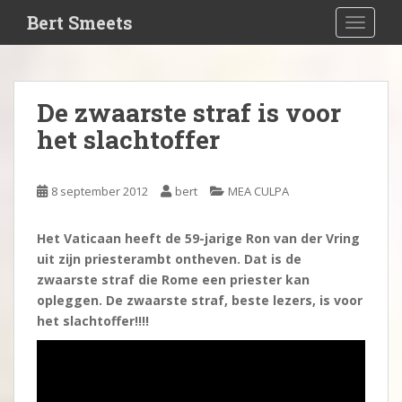
S
Bert Smeets
TOGGLE
k
i
p
t
De zwaarste straf is voor
o
het slachtoffer
m
a
i
8 september 2012
bert
MEA CULPA
n
c
o
Het Vaticaan heeft de 59-jarige Ron van der Vring
n
uit zijn priesterambt ontheven. Dat is de
t
zwaarste straf die Rome een priester kan
e
opleggen. De zwaarste straf, beste lezers, is voor
n
het slachtoffer!!!!
t