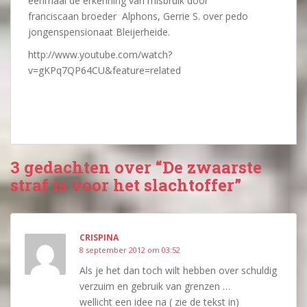
eenmaal de erkenning van misbruik door
franciscaan broeder Alphons, Gerrie S. over pedo
jongenspensionaat Bleijerheide.
http://www.youtube.com/watch?
v=gKPq7QP64CU&feature=related
3 gedachten over “De zwaarste
straf is voor het slachtoffer”
CRISPINA
8 september 2012 om 03:52
Als je het dan toch wilt hebben over schuldig
verzuim en gebruik van grenzen …
wellicht een idee na ( zie de tekst in)