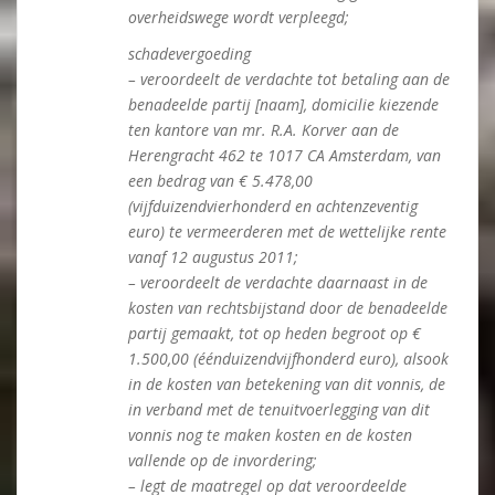
overheidswege wordt verpleegd;
schadevergoeding
– veroordeelt de verdachte tot betaling aan de
benadeelde partij [naam], domicilie kiezende
ten kantore van mr. R.A. Korver aan de
Herengracht 462 te 1017 CA Amsterdam, van
een bedrag van € 5.478,00
(vijfduizendvierhonderd en achtenzeventig
euro) te vermeerderen met de wettelijke rente
vanaf 12 augustus 2011;
– veroordeelt de verdachte daarnaast in de
kosten van rechtsbijstand door de benadeelde
partij gemaakt, tot op heden begroot op €
1.500,00 (éénduizendvijfhonderd euro), alsook
in de kosten van betekening van dit vonnis, de
in verband met de tenuitvoerlegging van dit
vonnis nog te maken kosten en de kosten
vallende op de invordering;
– legt de maatregel op dat veroordeelde