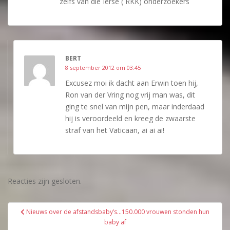
zelfs van die Ierse ( RKK) onderzoekers
BERT
8 september 2012 om 03:45
Excusez moi ik dacht aan Erwin toen hij,
Ron van der Vring nog vrij man was, dit
ging te snel van mijn pen, maar inderdaad
hij is veroordeeld en kreeg de zwaarste
straf van het Vaticaan, ai ai ai!
Reacties zijn gesloten.
Bericht
Nieuws over de afstandsbaby’s…150.000 vrouwen stonden hun
navigatie
baby af